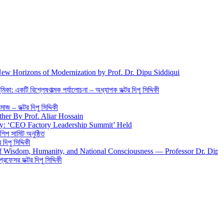
New Horizons of Modernization by Prof. Dr. Dipu Siddiqui
িকা: একটি বিশ্লেষণাত্মক পর্যালোচনা – অধ্যাপক ডক্টর দিপু সিদ্দিকী
জ – ডক্টর দিপু সিদ্দিকী
ther By Prof. Aliar Hossain
gy: ‘CEO Factory Leadership Summit’ Held
শিপ সামিট অনুষ্ঠিত
িপু সিদ্দিকী
 of Wisdom, Humanity, and National Consciousness — Professor Dr. Di
 প্রফেসর ডক্টর দিপু সিদ্দিকী