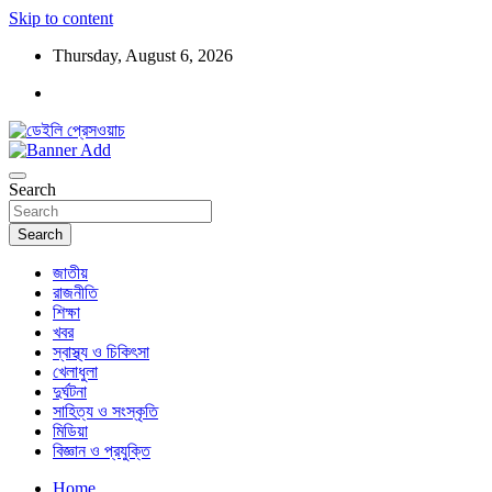
Skip to content
Thursday, August 6, 2026
ডেইলি প্রেসওয়াচ মুক্তিযুদ্ধের চেতনায় উদ্বুদ্ধ মুখপত্র
ডেইলি প্রেসওয়াচ
Search
Search
জাতীয়
রাজনীতি
শিক্ষা
খবর
স্বাস্থ্য ও চিকিৎসা
খেলাধুলা
দুর্ঘটনা
সাহিত্য ও সংস্কৃতি
মিডিয়া
বিজ্ঞান ও প্রযুক্তি
Home