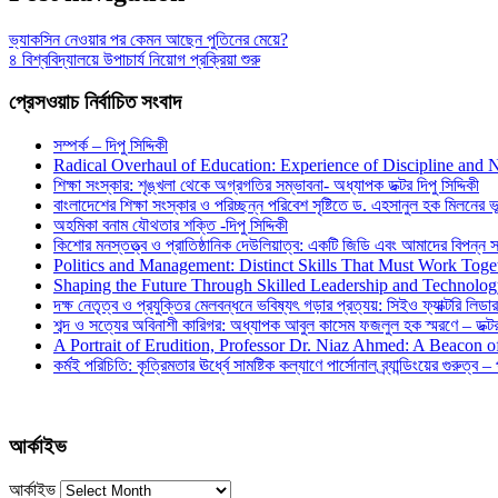
ভ্যাকসিন নেওয়ার পর কেমন আছেন পুতিনের মেয়ে?
৪ বিশ্ববিদ্যালয়ে উপাচার্য নিয়োগ প্রক্রিয়া শুরু
প্রেসওয়াচ নির্বাচিত সংবাদ
সম্পর্ক – দিপু সিদ্দিকী
Radical Overhaul of Education: Experience of Discipline and 
শিক্ষা সংস্কার: শৃঙ্খলা থেকে অগ্রগতির সম্ভাবনা- অধ্যাপক ডক্টর দিপু সিদ্দিকী
বাংলাদেশের শিক্ষা সংস্কার ও পরিচ্ছন্ন পরিবেশ সৃষ্টিতে ড. এহসানুল হক মিলনের ভূম
অহমিকা বনাম যৌথতার শক্তি -দিপু সিদ্দিকী
কিশোর মনস্তত্ত্ব ও প্রাতিষ্ঠানিক দেউলিয়াত্ব: একটি জিডি এবং আমাদের বিপন্ন সমা
Politics and Management: Distinct Skills That Must Work Toge
Shaping the Future Through Skilled Leadership and Technolo
দক্ষ নেতৃত্ব ও প্রযুক্তির মেলবন্ধনে ভবিষ্যৎ গড়ার প্রত্যয়: সিইও ফ্যাক্টরি লিডার
শব্দ ও সত্যের অবিনাশী কারিগর: অধ্যাপক আবুল কাসেম ফজলুল হক স্মরণে – ডক্টর দ
A Portrait of Erudition, Professor Dr. Niaz Ahmed: A Beacon
কর্মই পরিচিতি: কৃত্রিমতার ঊর্ধ্বে সামষ্টিক কল্যাণে পার্সোনাল ব্র্যান্ডিংয়ের গুরুত্ব –
আর্কাইভ
আর্কাইভ