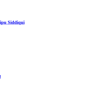
ipu Siddiqui
ী