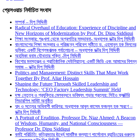
প্রেসওয়াচ নির্বাচিত সংবাদ
সম্পর্ক – দিপু সিদ্দিকী
Radical Overhaul of Education: Experience of Discipline and
New Horizons of Modernization by Prof. Dr. Dipu Siddiqui
শিক্ষা সংস্কার: শৃঙ্খলা থেকে অগ্রগতির সম্ভাবনা- অধ্যাপক ডক্টর দিপু সিদ্দিকী
বাংলাদেশের শিক্ষা সংস্কার ও পরিচ্ছন্ন পরিবেশ সৃষ্টিতে ড. এহসানুল হক মিলনের
ভূমিকা: একটি বিশ্লেষণাত্মক পর্যালোচনা – অধ্যাপক ডক্টর দিপু সিদ্দিকী
অহমিকা বনাম যৌথতার শক্তি -দিপু সিদ্দিকী
কিশোর মনস্তত্ত্ব ও প্রাতিষ্ঠানিক দেউলিয়াত্ব: একটি জিডি এবং আমাদের বিপন্ন
সমাজ – ডক্টর দিপু সিদ্দিকী
Politics and Management: Distinct Skills That Must Work
Together By Prof. Aliar Hossain
Shaping the Future Through Skilled Leadership and
Technology: ‘CEO Factory Leadership Summit’ Held
দক্ষ নেতৃত্ব ও প্রযুক্তির মেলবন্ধনে ভবিষ্যৎ গড়ার প্রত্যয়: সিইও ফ্যাক্টরি
লিডারশিপ সামিট অনুষ্ঠিত
শব্দ ও সত্যের অবিনাশী কারিগর: অধ্যাপক আবুল কাসেম ফজলুল হক স্মরণে –
ডক্টর দিপু সিদ্দিকী
A Portrait of Erudition, Professor Dr. Niaz Ahmed: A Beacon
of Wisdom, Humanity, and National Consciousness —
Professor Dr. Dipu Siddiqui
কর্মই পরিচিতি: কৃত্রিমতার ঊর্ধ্বে সামষ্টিক কল্যাণে পার্সোনাল ব্র্যান্ডিংয়ের গুরুত্ব