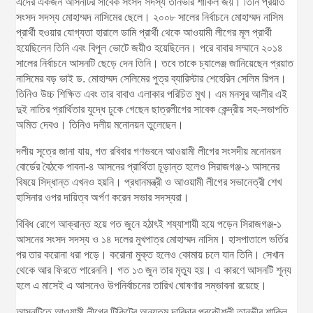
এদের একজন আসনটির সাবেক সংসদ সদস্য তানভীর শাকিল জয়। তিনি প্রয়াত
সংসদ সদস্য মোহাম্মদ নাসিমের ছেলে। ২০০৮ সালের নির্বাচনে মোহাম্মদ নাসিম
প্রার্থী হওয়ার যোগ্যতা হারালে ডামি প্রার্থী থেকে আওয়ামী লীগের মূল প্রার্থী
হয়েছিলেন তিনি এবং বিপুল ভোটে জয়ীও হয়েছিলেন। পরে বাবার সম্মানে ২০১৪
সালের নির্বাচনে আসনটি ছেড়ে দেন তিনি। তবে তাকে চ্যালেঞ্জ জানিয়েছেন প্রয়াত
নাসিমের বড় ভাই ড. মোহাম্মদ সেলিমের পুত্র ব্যারিস্টার শেহেরিন সেলিম রিপন।
তিনিও উচ্চ শিক্ষিত এবং তার বাবাও এলাকার পরিচিত মুখ। এম মনসুর আলীর এই
দুই নাতির প্রার্থিতার যুদ্ধে ঢুকে গেছেন ছাত্রলীগের সাবেক কেন্দ্রীয় সহ-সভাপতি
অমিত দেবও। তিনিও দলীয় মনোনয়ন তুলেছেন।
দলীয় সূত্রে জানা যায়, গত রবিবার গণভবনে আওয়ামী লীগের সংসদীয় মনোনয়ন
বোর্ডের বৈঠকে পাবনা-৪ আসনের প্রার্থিতা চূড়ান্ত হলেও সিরাজগঞ্জ-১ আসনের
বিষয়ে সিদ্ধান্ত এখনও হয়নি। প্রধানমন্ত্রী ও আওয়ামী লীগের সভানেত্রী শেখ
হাসিনার ওপর দায়িত্ব অর্পণ করেন সভার সদস্যরা।
বিবিধ রোগে আক্রান্ত হয়ে গত জুনে হঠাৎই শয্যাশায়ী হয়ে পড়েন সিরাজগঞ্জ-১
আসনের সংসদ সদস্য ও ১৪ দলের মুখপাত্র মোহাম্মদ নাসিম। হাসপাতালে ভর্তির
পর তার করোনা ধরা পড়ে। করোনা মুক্ত হলেও কোমায় চলে যান তিনি। সেখান
থেকে আর ফিরতে পারেননি। গত ১৩ জুন তার মৃত্যু হয়। এ কারণে আসনটি শূন্য
হলে এ মাসেই এ আসনেও উপনির্বাচনের তারিখ ঘোষণার সম্ভাবনা রয়েছে।
আসনটিতে আওয়ামী লীগের টিকিটের অন্যতম দাবিদার প্রকৌশলী তানভীর শাকিল