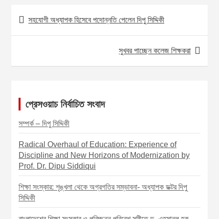
o
e
t
a
h
সহযোগী অধ্যাপক হিসেবে পদোন্নতি পেলেন দিপু সিদ্দিকী
P
o
n
s
i
a
o
k
g
A
l
r
সুখবর পাচ্ছেন কলেজ শিক্ষকরা
s
e
p
e
t
r
p
n
a
প্রেসওয়াচ নির্বাচিত সংবাদ
v
সম্পর্ক – দিপু সিদ্দিকী
i
Radical Overhaul of Education: Experience of
g
Discipline and New Horizons of Modernization by
a
Prof. Dr. Dipu Siddiqui
t
শিক্ষা সংস্কার: শৃঙ্খলা থেকে অগ্রগতির সম্ভাবনা- অধ্যাপক ডক্টর দিপু
i
সিদ্দিকী
o
বাংলাদেশের শিক্ষা সংস্কার ও পরিচ্ছন্ন পরিবেশ সৃষ্টিতে ড. এহসানুল হক