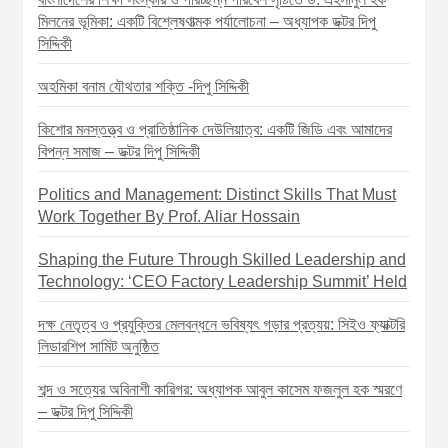
n
মিলনের ভূমিকা: একটি বিশ্লেষণাত্মক পর্যালোচনা – অধ্যাপক ডক্টর দিপু
সিদ্দিকী
অহমিকা বনাম যৌথতার শক্তি -দিপু সিদ্দিকী
কিশোর মনস্তত্ত্ব ও প্রাতিষ্ঠানিক দেউলিয়াত্ব: একটি জিডি এবং আমাদের
বিপন্ন সমাজ – ডক্টর দিপু সিদ্দিকী
Politics and Management: Distinct Skills That Must
Work Together By Prof. Aliar Hossain
Shaping the Future Through Skilled Leadership and
Technology: ‘CEO Factory Leadership Summit’ Held
দক্ষ নেতৃত্ব ও প্রযুক্তির মেলবন্ধনে ভবিষ্যৎ গড়ার প্রত্যয়: সিইও ফ্যাক্টরি
লিডারশিপ সামিট অনুষ্ঠিত
শব্দ ও সত্যের অবিনাশী কারিগর: অধ্যাপক আবুল কাসেম ফজলুল হক স্মরণে
– ডক্টর দিপু সিদ্দিকী