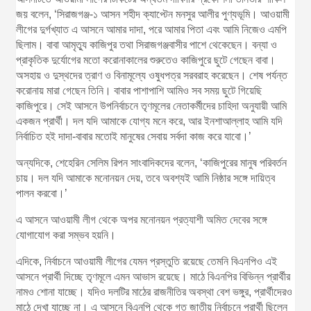
জয় বলেন, ‘সিরাজগঞ্জ-১ আসন শহীদ ক্যাপ্টেন মনসুর আলীর পুণ্যভূমি। আওয়ামী
লীগের দুর্গখ্যাত এ আসনে আমার দাদা, পরে আমার পিতা এবং আমি নিজেও এমপি
ছিলাম। বাবা আমৃত্যু কাজিপুর তথা সিরাজগঞ্জবাসীর পাশে থেকেছেন। বন্যা ও
প্রাকৃতিক দুর্যোগের মতো করোনাকালের শুরুতেও কাজিপুরে ছুটে গেছেন বাবা।
অসহায় ও দুস্থদের ত্রাণ ও বিনামূল্যে ওষুধপত্র সরবরাহ করেছেন। শেষ পর্যন্ত
করোনায় মারা গেছেন তিনি। বাবার পাশাপাশি আমিও সব সময় ছুটে গিয়েছি
কাজিপুরে। সেই আসনে উপনির্বাচনে তৃণমূলের নেতাকর্মীদের চাহিদা অনুযায়ী আমি
একজন প্রার্থী। দল যদি আমাকে যোগ্য মনে করে, আর ইনশাআল্লাহ আমি যদি
নির্বাচিত হই দাদা-বাবার মতোই মানুষের সেবায় সর্বদা কাজ করে যাবো।’
অন্যদিকে, শেহেরিন সেলিম রিপন সাংবাদিকদের বলেন, ‘কাজিপুরের মানুষ পরিবর্তন
চায়। দল যদি আমাকে মনোনয়ন দেয়, তবে অবশ্যই আমি নিষ্ঠার সঙ্গে দায়িত্ব
পালন করবো।’
এ আসনে আওয়ামী লীগ থেকে অপর মনোনয়ন প্রত্যাশী অমিত দেবের সঙ্গে
যোগাযোগ করা সম্ভব হয়নি।
এদিকে, নির্বাচনে আওয়ামী লীগের যেমন প্রস্তুতি রয়েছে তেমনি বিএনপিও এই
আসনে প্রার্থী দিচ্ছে তৃণমূলে এমন আভাস রয়েছে। মাঠে বিএনপির বিভিন্ন প্রার্থীর
নামও শোনা যাচ্ছে। যদিও দলটির মাঠের রাজনীতির অবস্থা বেশ ভঙ্গুর, প্রার্থীদেরও
মাঠে দেখা যাচ্ছে না। এ আসনে বিএনপি থেকে গত জাতীয় নির্বাচনে প্রার্থী ছিলেন