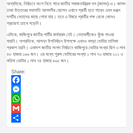
অন্যদিকে, নির্বাচনে অংশ নিতে পারে জাতীয় সমাজতান্ত্রিক দল (জাসদ)-ও। জাসদ
ঢাকা উত্তরের সভাপতি আলমগীর হোসেন এখানে প্রার্থী হতে পারেন এমন গুঞ্জন
দলটির নেতাদের কাছে শোনা যায়। তবে এ বিষয়ে প্রার্থীর পক্ষ থেকে কোনও
প্রচারণা চোখে পড়েনি।
এদিকে, কাজিপুরে জাতীয় পার্টির কার্যক্রম নেই। নেতাকর্মীকেও খুঁজে পাওয়া
যায়নি। অপরদিকে, আসন্ন উপনির্বাচন উপলক্ষে এখনও খসড়া ভোটার তালিকা
প্রকাশ হয়নি। একাদশ জাতীয় সংসদ নির্বাচনে কাজিপুরে ভোটার সংখ্যা ছিল ৩ লাখ
৪৮ হাজার ১৬৬ জন। এর মধ্যে পুরুষ ভোটারের সংখ্যা ১ লাখ ৭৩ হাজার ২০১ ও
মহিলা ভোটার ১ লাখ ৭৪ হাজার ৯৬৫ জন।
Share:
F
a
M
c
e
W
e
s
h
G
b
s
a
m
S