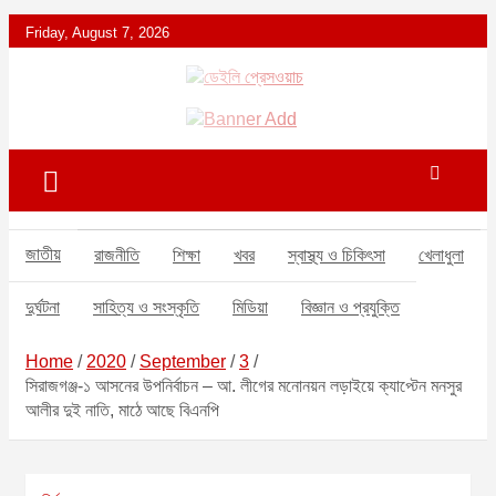
S
Friday, August 7, 2026
k
i
p
ডেইলি প্রেসওয়াচ মুক্তিযুদ্ধের চেতনায় উদ্বুদ্ধ মুখপত্র
ডেইলি প্রেসওয়াচ
t
o
c
o
n
t
জাতীয়
রাজনীতি
শিক্ষা
খবর
স্বাস্থ্য ও চিকিৎসা
খেলাধুলা
e
n
দুর্ঘটনা
সাহিত্য ও সংস্কৃতি
মিডিয়া
বিজ্ঞান ও প্রযুক্তি
t
Home
2020
September
3
সিরাজগঞ্জ-১ আসনের উপনির্বাচন – আ. লীগের মনোনয়ন লড়াইয়ে ক্যাপ্টেন মনসুর
আলীর দুই নাতি, মাঠে আছে বিএনপি