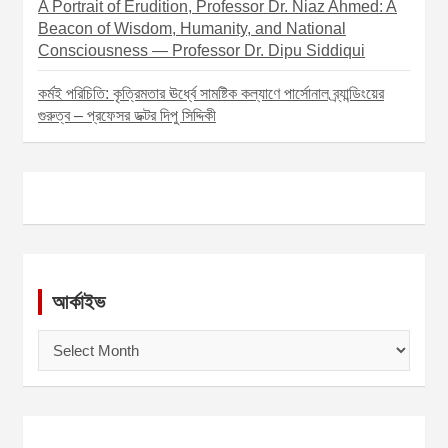
A Portrait of Erudition, Professor Dr. Niaz Ahmed: A
Beacon of Wisdom, Humanity, and National
Consciousness — Professor Dr. Dipu Siddiqui
কর্মই পরিচিতি: কৃত্রিমতার ঊর্ধ্বে সামষ্টিক কল্যাণে পার্সোনাল ব্র্যান্ডিংয়ের
গুরুত্ব – প্রফেসর ডক্টর দিপু সিদ্দিকী
আর্কাইভ
আ
র্কা
ই
ভ