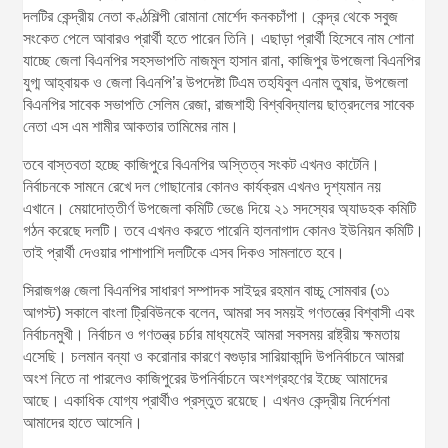
দলটির কেন্দ্রীয় নেতা কণ্ঠশিল্পী রোমানা মোর্শেদ কনকচাঁপা। কেন্দ্র থেকে সবুজ
সংকেত পেলে আবারও প্রার্থী হতে পারেন তিনি। এছাড়া প্রার্থী হিসেবে নাম শোনা
যাচ্ছে জেলা বিএনপির সহসভাপতি নাজমুল হাসান রানা, কাজিপুর উপজেলা বিএনপির
যুগ্ম আহ্বায়ক ও জেলা বিএনপি’র উপদেষ্টা টিএম তহযিবুল এনাম তুষার, উপজেলা
বিএনপির সাবেক সভাপতি সেলিম রেজা, রাজশাহী বিশ্ববিদ্যালয় ছাত্রদলের সাবেক
নেতা এস এম শামীর আকতার তামিমের নাম।
তবে বাস্তবতা হচ্ছে কাজিপুরে বিএনপির অস্তিত্ব সংকট এখনও কাটেনি।
নির্বাচনকে সামনে রেখে দল গোছানোর কোনও কার্যক্রম এখনও দৃশ্যমান নয়
এখানে। মেয়াদোত্তীর্ণ উপজেলা কমিটি ভেঙে দিয়ে ২১ সদস্যের অ্যাডহক কমিটি
গঠন করেছে দলটি। তবে এখনও করতে পারেনি হালনাগাদ কোনও ইউনিয়ন কমিটি।
তাই প্রার্থী দেওয়ার পাশাপাশি দলটিকে এসব দিকও সামলাতে হবে।
সিরাজগঞ্জ জেলা বিএনপির সাধারণ সম্পাদক সাইদুর রহমান বাচ্চু সোমবার (৩১
আগস্ট) সকালে বাংলা ট্রিবিউনকে বলেন, আমরা সব সময়ই গণতন্ত্রে বিশ্বাসী এবং
নির্বাচনমুখী। নির্বাচন ও গণতন্ত্র চর্চার মাধ্যমেই আমরা সবসময় রাষ্ট্রীয় ক্ষমতায়
এসেছি। চলমান বন্যা ও করোনার কারণে বগুড়ার সারিয়াকান্দি উপনির্বাচনে আমরা
অংশ নিতে না পারলেও কাজিপুরের উপনির্বাচনে অংশগ্রহণের ইচ্ছে আমাদের
আছে। একাধিক যোগ্য প্রার্থীও প্রস্তুত রয়েছে। এখনও কেন্দ্রীয় নির্দেশনা
আমাদের হাতে আসেনি।