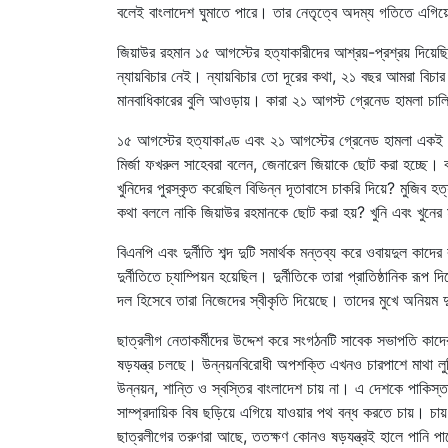
বলেই বাংলাদেশ ঘুমাতে পারে। তার নেতৃত্বে অদম্য গতিতে এগিয
জিয়াউর রহমান ১৫ আগস্টের হত্যাকারীদের আশ্রয়-প্রশ্রয় দিয়
ন্যায়বিচার নেই। ন্যায়বিচার তো দূরের কথা, ২১ বছর আমরা বিচ
মানবাধিকারের বুলি আওড়ায়। কারা ২১ আগস্ট গ্রেনেড হামলা চালিয়
১৫ আগস্টের হত্যাকাণ্ড এবং ২১ আগস্টের গ্রেনেড হামলা একই ষড়
মির্জা ফখরুল সাহেবরা বলেন, জেনারেল জিয়াকে ছোট করা হচ্ছে। ব
খুনিদের পুরস্কৃত করেছিল বিভিন্ন দূতাবাসে চাকরি দিয়ে? মুজিব হ
কথা বললে নাকি জিয়াউর রহমানকে ছোট করা হয়? খুনি এবং খুনে
বিএনপি এবং দুর্নীতি শব্দ দুটি সমার্থক মন্তব্য করে ওবায়দুল কাদ
দুর্নীতিতে চ্যাম্পিয়ন হয়েছিল। দুর্নীতিকে তারা প্রাতিষ্ঠানিক রূপ
দল হিসেবে তারা নিজেদের স্বীকৃতি দিয়েছে। তাদের মুখে অনিয়ম 
ছাত্রলীগ নেতাকর্মীদের উদ্দেশ করে সংগঠনটি সাবেক সভাপতি কাদ
ষড়যন্ত্র চলছে। উন্নয়নবিরোধী অপশক্তি এখনও চারপাশে মাথা ল
উন্নয়ন, শান্তি ও স্বস্তির বাংলাদেশ চায় না। এ দেশকে পাকিস্ত
সাম্প্রদায়িক বিষ ছড়িয়ে এগিয়ে যাওয়ার পথ বন্ধ করতে চায়। চ
ছাত্রলীগের তরুণরা আছে, ততক্ষণ কোনও ষড়যন্ত্রই হালে পানি পাবে