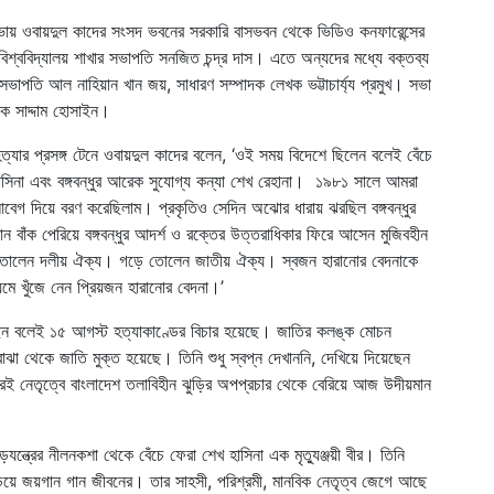
 সভায় ওবায়দুল কাদের সংসদ ভবনের সরকারি বাসভবন থেকে ভিডিও কনফারেন্সের
বিশ্ববিদ্যালয় শাখার সভাপতি সনজিত চন্দ্র দাস। এতে অন্যদের মধ্যে বক্তব্য
 সভাপতি আল নাহিয়ান খান জয়, সাধারণ সম্পাদক লেখক ভট্টাচার্য্য প্রমুখ। সভা
াদক সাদ্দাম হোসাইন।
ত্যার প্রসঙ্গ টেনে ওবায়দুল কাদের বলেন, ‘ওই সময় বিদেশে ছিলেন বলেই বেঁচে
খ হাসিনা এবং বঙ্গবন্ধুর আরেক সুযোগ্য কন্যা শেখ রেহানা। ১৯৮১ সালে আমরা
স, আবেগ দিয়ে বরণ করেছিলাম। প্রকৃতিও সেদিন অঝোর ধারায় ঝরছিল বঙ্গবন্ধুর
ান বাঁক পেরিয়ে বঙ্গবন্ধুর আদর্শ ও রক্তের উত্তরাধিকার ফিরে আসেন মুজিবহীন
োলেন দলীয় ঐক্য। গড়ে তোলেন জাতীয় ঐক্য। স্বজন হারানোর বেদনাকে
মে খুঁজে নেন প্রিয়জন হারানোর বেদনা।’
া আছেন বলেই ১৫ আগস্ট হত্যাকাণ্ডের বিচার হয়েছে। জাতির কলঙ্ক মোচন
া থেকে জাতি মুক্ত হয়েছে। তিনি শুধু স্বপ্ন দেখাননি, দেখিয়ে দিয়েছেন
ই নেতৃত্বে বাংলাদেশ তলাবিহীন ঝুড়ির অপপ্রচার থেকে বেরিয়ে আজ উদীয়মান
যন্ত্রের নীলনকশা থেকে বেঁচে ফেরা শেখ হাসিনা এক মৃত্যুঞ্জয়ী বীর। তিনি
দাঁড়িয়ে জয়গান গান জীবনের। তার সাহসী, পরিশ্রমী, মানবিক নেতৃত্ব জেগে আছে