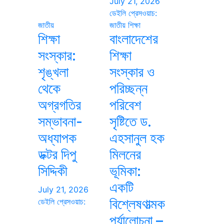
July 21, 2026
ডেইলি প্রেসওয়াচ:
জাতীয়
জাতীয়
শিক্ষা
শিক্ষা
বাংলাদেশের
সংস্কার:
শিক্ষা
শৃঙ্খলা
সংস্কার ও
থেকে
পরিচ্ছন্ন
অগ্রগতির
পরিবেশ
সম্ভাবনা-
সৃষ্টিতে ড.
অধ্যাপক
এহসানুল হক
ডক্টর দিপু
মিলনের
সিদ্দিকী
ভূমিকা:
একটি
July 21, 2026
বিশ্লেষণাত্মক
ডেইলি প্রেসওয়াচ:
পর্যালোচনা –