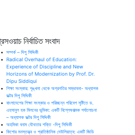
রেসওয়াচ নির্বাচিত সংবাদ
সম্পর্ক – দিপু সিদ্দিকী
Radical Overhaul of Education:
Experience of Discipline and New
Horizons of Modernization by Prof. Dr.
Dipu Siddiqui
শিক্ষা সংস্কার: শৃঙ্খলা থেকে অগ্রগতির সম্ভাবনা- অধ্যাপক
ডক্টর দিপু সিদ্দিকী
বাংলাদেশের শিক্ষা সংস্কার ও পরিচ্ছন্ন পরিবেশ সৃষ্টিতে ড.
এহসানুল হক মিলনের ভূমিকা: একটি বিশ্লেষণাত্মক পর্যালোচনা
– অধ্যাপক ডক্টর দিপু সিদ্দিকী
অহমিকা বনাম যৌথতার শক্তি -দিপু সিদ্দিকী
কিশোর মনস্তত্ত্ব ও প্রাতিষ্ঠানিক দেউলিয়াত্ব: একটি জিডি