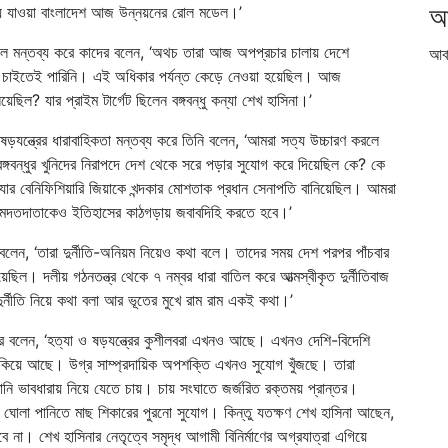
আ
়ে যাওয়া বাংলাদেশ আজ উন্নয়নের রোল মডেল।’
েছিল মন্তব্য করে কাদের বলেন, ‘অথচ তারা আজ অপপ্রচার চালায় দেশে
আর্
ার চাইতেই পারিনি। এই অধিকার পর্যন্ত কেড়ে নেওয়া হয়েছিল। আজ
েছিল? যার প্রাইম টার্গেট ছিলেন বঙ্গবন্ধু কন্যা শেখ হাসিনা।’
যন্ত্রের ধারাবাহিকতা মন্তব্য করে তিনি বলেন, ‘আমরা সত্য উচ্চারণ করলে
ঙ্গবন্ধুর খুনিদের নিরাপদে দেশ থেকে সরে পড়ার সুযোগ করে দিয়েছিল কে? কে
ত্যার বেনিফিশিয়ারি জিয়াকে খন্দকার মোশতাক প্রধান সেনাপতি বানিয়েছিল। আমরা
র মদতদাতাকেও ইতিহাসের কাঠগড়ায় জবাবদিহি করতে হবে।’
ের বলেন, ‘তারা দুর্নীতি-অনিয়ম নিয়েও কথা বলে। তাদের সময় দেশ পরপর পাঁচবার
 দিয়েছিল। দলীয় গঠনতন্ত্র থেকে ৭ নম্বর ধারা বাতিল করে আত্মস্বীকৃত দুর্নীতিবাজ
দুর্নীতি নিয়ে কথা বলা আর ভূতের মুখে রাম রাম একই কথা।’
ের বলেন, ‘হত্যা ও ষড়যন্ত্রের কুশীলবরা এখনও আছে। এখনও দেশি-বিদেশি
ুকিয়ে আছে। উগ্র সাম্প্রদায়িক অপশক্তি এখনও সুযোগ খুঁজছে। তারা
ানি ভাবধারায় নিয়ে যেতে চায়। চায় সংঘাতে জর্জরিত রক্তময় প্রান্তর।
ায় ঘোলা পানিতে মাছ শিকারের পুরনো সুযোগ। কিন্তু যতক্ষণ শেখ হাসিনা আছেন,
 না। শেখ হাসিনার নেতৃত্বে সমৃদ্ধ আগামী বিনির্মাণের অগ্রযাত্রা এগিয়ে