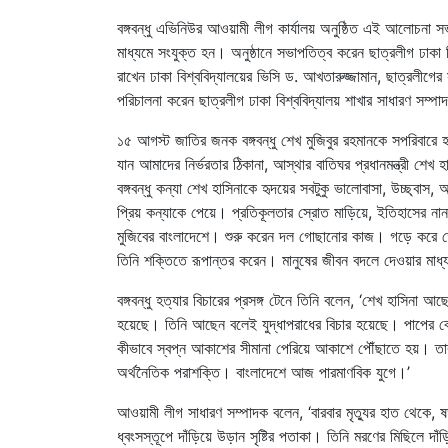
বঙ্গবন্ধু এভিনিউর আওয়ামী লীগ কার্যালয় অনুষ্ঠিত এই আলোচনা
মাধ্যমে সংযুক্ত হন। অনুষ্ঠানে সভাপতিত্ব করেন ছাত্রলীগ ঢাকা 
রাখেন ঢাকা বিশ্ববিদ্যালয়ের ভিসি ড. আখতারুজ্জামান, ছাত্রলীগের
পরিচালনা করেন ছাত্রলীগ ঢাকা বিশ্ববিদ্যালয় শাখার সাধারণ সম্প
১৫ আগস্ট জাতির জনক বঙ্গবন্ধু শেখ মুজিবুর রহমানকে সপরিবারে হ
যান আমাদের নির্ভরতার ঠিকানা, আস্থার বাতিঘর প্রধানমন্ত্রী শে
বঙ্গবন্ধু কন্যা শেখ হাসিনাকে হৃদয়ের সবটুকু ভালোবাসা, উচ্ছ্বা
প্রিয় কন্যাকে পেয়ে। প্রতিকূলতার স্রোত মাড়িয়ে, ইতিহাসের নান
মুজিবের বাংলাদেশে। শুরু করেন দল গোছানোর কাজ। গড়ে করে ত
তিনি শক্তিতে রূপান্তর করেন। মানুষের জীবন বদলে দেওয়ার মাধ্য
বঙ্গবন্ধু হত্যার বিচারের প্রসঙ্গ টেনে তিনি বলেন, ‘শেখ হাসিন
হয়েছে। তিনি আছেন বলেই যুদ্ধাপরাধের বিচার হয়েছে। পাপের বোঝ
কীভাবে স্বপ্ন আকাশের সীমানা পেরিয়ে আকাশে পৌঁছাতে হয়। তার
অর্থনৈতিক পরাশক্তি। বাংলাদেশে আজ পারমাণবিক যুগে।’
আওয়ামী লীগ সাধারণ সম্পাদক বলেন, ‘বারবার মৃত্যুর হাত থেকে, ষড়
ধ্বংসস্তূপে দাঁড়িয়ে উড়ান সৃষ্টির পতাকা। তিনি মরণের মিছিলে 