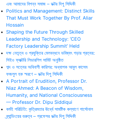
এবং আমাদের বিপন্ন সমাজ – ডক্টর দিপু সিদ্দিকী
Politics and Management: Distinct Skills
That Must Work Together By Prof. Aliar
Hossain
Shaping the Future Through Skilled
Leadership and Technology: ‘CEO
Factory Leadership Summit’ Held
দক্ষ নেতৃত্ব ও প্রযুক্তির মেলবন্ধনে ভবিষ্যৎ গড়ার প্রত্যয়:
সিইও ফ্যাক্টরি লিডারশিপ সামিট অনুষ্ঠিত
শব্দ ও সত্যের অবিনাশী কারিগর: অধ্যাপক আবুল কাসেম
ফজলুল হক স্মরণে – ডক্টর দিপু সিদ্দিকী
A Portrait of Erudition, Professor Dr.
Niaz Ahmed: A Beacon of Wisdom,
Humanity, and National Consciousness
— Professor Dr. Dipu Siddiqui
কর্মই পরিচিতি: কৃত্রিমতার ঊর্ধ্বে সামষ্টিক কল্যাণে পার্সোনাল
ব্র্যান্ডিংয়ের গুরুত্ব – প্রফেসর ডক্টর দিপু সিদ্দিকী