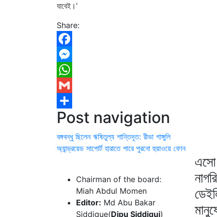
যাবেই।’
Share:
Facebook
Messenger
WhatsApp
Gmail
Post navigation
Share
বঙ্গবন্ধু ছিলেন ঋষিতুল্য শান্তিদূত: রীভা গাঙ্গুলি
অ্যান্ড্রয়েড সাপোর্ট হারাতে পারে পুরনো হুয়াওয়ে ফোন
এসো 
নাগর
Chairman of the board:
ডেইল
Miah Abdul Momen
Editor:
Md Abu Bakar
মানু
Siddique(
Dipu Siddiqui
)