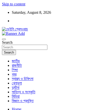
Skip to content
Saturday, August 8, 2026
ডেইলি প্রেসওয়াচ মুক্তিযুদ্ধের চেতনায় উদ্বুদ্ধ মুখপত্র
ডেইলি প্রেসওয়াচ
Search
Search
জাতীয়
রাজনীতি
শিক্ষা
খবর
স্বাস্থ্য ও চিকিৎসা
খেলাধুলা
দুর্ঘটনা
সাহিত্য ও সংস্কৃতি
মিডিয়া
বিজ্ঞান ও প্রযুক্তি
Home