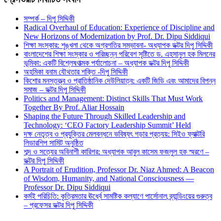
সম্পর্ক – দিপু সিদ্দিকী
Radical Overhaul of Education: Experience of Discipline and
New Horizons of Modernization by Prof. Dr. Dipu Siddiqui
শিক্ষা সংস্কার: শৃঙ্খলা থেকে অগ্রগতির সম্ভাবনা- অধ্যাপক ডক্টর দিপু সিদ্দিকী
বাংলাদেশের শিক্ষা সংস্কার ও পরিচ্ছন্ন পরিবেশ সৃষ্টিতে ড. এহসানুল হক মিলনের
ভূমিকা: একটি বিশ্লেষণাত্মক পর্যালোচনা – অধ্যাপক ডক্টর দিপু সিদ্দিকী
অহমিকা বনাম যৌথতার শক্তি -দিপু সিদ্দিকী
কিশোর মনস্তত্ত্ব ও প্রাতিষ্ঠানিক দেউলিয়াত্ব: একটি জিডি এবং আমাদের বিপন্ন
সমাজ – ডক্টর দিপু সিদ্দিকী
Politics and Management: Distinct Skills That Must Work
Together By Prof. Aliar Hossain
Shaping the Future Through Skilled Leadership and
Technology: ‘CEO Factory Leadership Summit’ Held
দক্ষ নেতৃত্ব ও প্রযুক্তির মেলবন্ধনে ভবিষ্যৎ গড়ার প্রত্যয়: সিইও ফ্যাক্টরি
লিডারশিপ সামিট অনুষ্ঠিত
শব্দ ও সত্যের অবিনাশী কারিগর: অধ্যাপক আবুল কাসেম ফজলুল হক স্মরণে –
ডক্টর দিপু সিদ্দিকী
A Portrait of Erudition, Professor Dr. Niaz Ahmed: A Beacon
of Wisdom, Humanity, and National Consciousness —
Professor Dr. Dipu Siddiqui
কর্মই পরিচিতি: কৃত্রিমতার ঊর্ধ্বে সামষ্টিক কল্যাণে পার্সোনাল ব্র্যান্ডিংয়ের গুরুত্ব
– প্রফেসর ডক্টর দিপু সিদ্দিকী