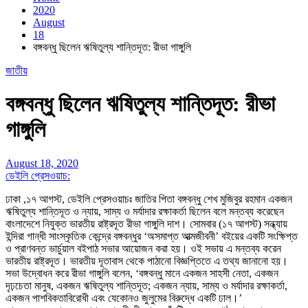
2020
August
18
বঙ্গবন্ধু ছিলেন ঋষিতুল্য শান্তিদূত: রীভা গাঙ্গুলি
জাতীয়
বঙ্গবন্ধু ছিলেন ঋষিতুল্য শান্তিদূত: রীভা
গাঙ্গুলি
August 18, 2020
ডেইলি প্রেসওয়াচ:
ঢাকা ,
১৭ আগস্ট
, ডেইলি প্রেসওয়াচঃ জাতির পিতা বঙ্গবন্ধু শেখ মুজিবুর রহমান একজন
ঋষিতুল্য শান্তিদূত ও ন্যায়, সাম্য ও মর্যাদার রক্ষাকর্তা ছিলেন বলে মন্তব্য করেছেন
বাংলাদেশে নিযুক্ত ভারতীয় রাষ্ট্রদূত রীভা গাঙ্গুলি দাশ। সোমবার (১৭ আগস্ট) সন্ধ্যায়
ইন্দিরা গান্ধী সাংস্কৃতিক কেন্দ্রে বঙ্গবন্ধুর ‘অসমাপ্ত আত্মজীবনী’ বইয়ের একটি সংক্ষিপ্ত
ও প্রাণবন্ত ভার্চুয়াল বইপাঠ সভার আয়োজন করা হয়। ওই সভায় এ মন্তব্য করেন
ভারতীয় রাষ্ট্রদূত। ভারতীয় দূতাবাস থেকে পাঠানো বিজ্ঞপ্তিতে এ তথ্য জানানো হয়।
সভা উদ্বোধন করে রীভা গাঙ্গুলি বলেন, ‘বঙ্গবন্ধু মানে একজন সাহসী নেতা, একজন
দৃঢ়চেতা মানুষ, একজন ঋষিতুল্য শান্তিদূত; একজন ন্যায়, সাম্য ও মর্যাদার রক্ষাকর্তা,
একজন পাশবিকতাবিরোধী এবং যেকোনও জুলুমের বিরুদ্ধে একটি ঢাল।’