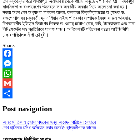
তার বক্তব্যের পরে অসমাপ্ত আত্মজীবনী থেকে পাঁচটি অনুচ্ছেদ পাঠ করা হয়। বঙ্গবন্ধুর
সাহসিকতা ও বাংলাদেশের উন্নয়নে তার অবর্ণনীয় অবদান নিয়ে আলোচনা করা হয়।
সভায় অংশ নেন অধ্যাপক ফকরুল আলম, কলকাতা বিশ্ববিদ্যালয়ের অধ্যাপক ড.
রাজগোপাল ধর চক্রবর্তী, দ্য এশিয়ান এইজ পত্রিকার সম্পাদক সৈয়দ বদরুল আহসান,
বিশ্বভারতীর ইতিহাস বিভাগের শিক্ষক ড. শুভায়ু চট্টোপাধ্যায়, কবি, উদ্যোক্তা এবং ঢাকা
লিট ফেস্টের সহ-প্রতিষ্ঠাতা সাদাফ সাজ। অধিবেশনটি পরিচালনা করেন আইজিসিসি
ঢাকার পরিচালক নীপা চৌধুরী।
Share:
Facebook
Messenger
WhatsApp
Gmail
Share
Post navigation
আন্তর্জাতিক মাতৃভাষা পদকের জন্য আবেদন পাঠাবেন যেভাবে
শেখ হাসিনার শুদ্ধি অভিযান সবার জন্যই: ছাত্রলীগকে কাদের
প্রেসওয়াচ নির্বাচিত সংবাদ