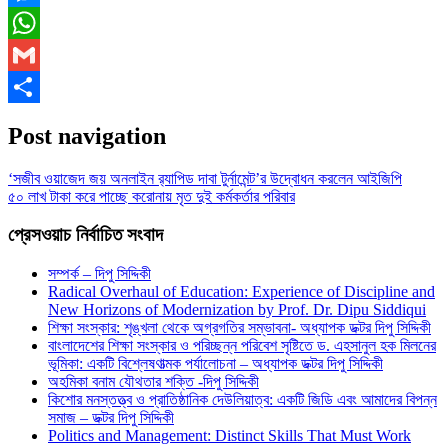
Messenger
WhatsApp
Gmail
Share
Post navigation
‘সজীব ওয়াজেদ জয় অনলাইন র‌্যাপিড দাবা টুর্নামেন্ট’র উদ্বোধন করলেন আইজিপি
৫০ লাখ টাকা করে পাচ্ছে করোনায় মৃত দুই কর্মকর্তার পরিবার
প্রেসওয়াচ নির্বাচিত সংবাদ
সম্পর্ক – দিপু সিদ্দিকী
Radical Overhaul of Education: Experience of Discipline and
New Horizons of Modernization by Prof. Dr. Dipu Siddiqui
শিক্ষা সংস্কার: শৃঙ্খলা থেকে অগ্রগতির সম্ভাবনা- অধ্যাপক ডক্টর দিপু সিদ্দিকী
বাংলাদেশের শিক্ষা সংস্কার ও পরিচ্ছন্ন পরিবেশ সৃষ্টিতে ড. এহসানুল হক মিলনের
ভূমিকা: একটি বিশ্লেষণাত্মক পর্যালোচনা – অধ্যাপক ডক্টর দিপু সিদ্দিকী
অহমিকা বনাম যৌথতার শক্তি -দিপু সিদ্দিকী
কিশোর মনস্তত্ত্ব ও প্রাতিষ্ঠানিক দেউলিয়াত্ব: একটি জিডি এবং আমাদের বিপন্ন
সমাজ – ডক্টর দিপু সিদ্দিকী
Politics and Management: Distinct Skills That Must Work