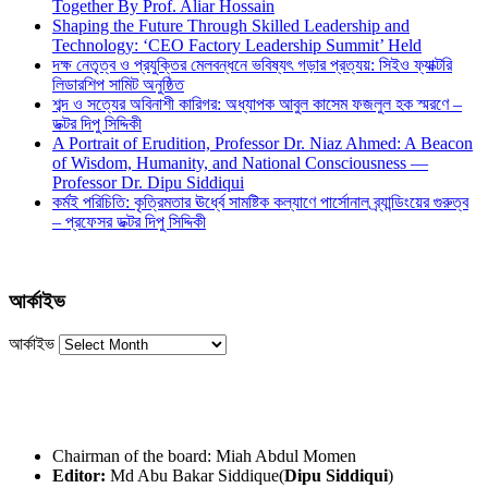
Together By Prof. Aliar Hossain
Shaping the Future Through Skilled Leadership and
Technology: ‘CEO Factory Leadership Summit’ Held
দক্ষ নেতৃত্ব ও প্রযুক্তির মেলবন্ধনে ভবিষ্যৎ গড়ার প্রত্যয়: সিইও ফ্যাক্টরি
লিডারশিপ সামিট অনুষ্ঠিত
শব্দ ও সত্যের অবিনাশী কারিগর: অধ্যাপক আবুল কাসেম ফজলুল হক স্মরণে –
ডক্টর দিপু সিদ্দিকী
A Portrait of Erudition, Professor Dr. Niaz Ahmed: A Beacon
of Wisdom, Humanity, and National Consciousness —
Professor Dr. Dipu Siddiqui
কর্মই পরিচিতি: কৃত্রিমতার ঊর্ধ্বে সামষ্টিক কল্যাণে পার্সোনাল ব্র্যান্ডিংয়ের গুরুত্ব
– প্রফেসর ডক্টর দিপু সিদ্দিকী
আর্কাইভ
আর্কাইভ
Chairman of the board: Miah Abdul Momen
Editor:
Md Abu Bakar Siddique(
Dipu Siddiqui
)