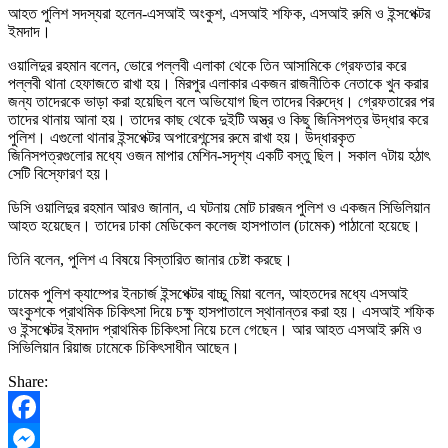
আহত পুলিশ সদস্যরা হলেন-এসআই অংকুশ, এসআই শফিক, এসআই রুমি ও ইন্সপেক্টর
ইমদাদ।
ওয়ালিদুর রহমান বলেন, ভোরে পল্লবী এলাকা থেকে তিন আসামিকে গ্রেফতার করে
পল্লবী থানা হেফাজতে রাখা হয়। মিরপুর এলাকার একজন রাজনীতিক নেতাকে খুন করার
জন্য তাদেরকে ভাড়া করা হয়েছিল বলে অভিযোগ ছিল তাদের বিরুদ্ধে। গ্রেফতারের পর
তাদের থানায় আনা হয়। তাদের কাছ থেকে দুইটি অস্ত্র ও কিছু জিনিসপত্র উদ্ধার করে
পুলিশ। এগুলো থানার ইন্সপেক্টর অপারেশন্সের রুমে রাখা হয়। উদ্ধারকৃত
জিনিসপত্রগুলোর মধ্যে ওজন মাপার মেশিন-সদৃশ্য একটি বস্তু ছিল। সকাল ৭টায় হঠাৎ
সেটি বিস্ফোরণ হয়।
ডিসি ওয়ালিদুর রহমান আরও জানান, এ ঘটনায় মোট চারজন পুলিশ ও একজন সিভিলিয়ান
আহত হয়েছেন। তাদের ঢাকা মেডিকেল কলেজ হাসপাতাল (ঢামেক) পাঠানো হয়েছে।
তিনি বলেন, পুলিশ এ বিষয়ে বিস্তারিত জানার চেষ্টা করছে।
ঢামেক পুলিশ ক্যাম্পের ইনচার্জ ইন্সপেক্টর বাচ্চু মিয়া বলেন, আহতদের মধ্যে এসআই
অংকুশকে প্রাথমিক চিকিৎসা দিয়ে চক্ষু হাসপাতালে স্থানান্তর করা হয়। এসআই শফিক
ও ইন্সপেক্টর ইমদাদ প্রাথমিক চিকিৎসা নিয়ে চলে গেছেন। আর আহত এসআই রুমি ও
সিভিলিয়ান রিয়াজ ঢামেকে চিকিৎসাধীন আছেন।
Share:
Facebook