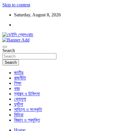
Skip to content
Saturday, August 8, 2026
ডেইলি প্রেসওয়াচ মুক্তিযুদ্ধের চেতনায় উদ্বুদ্ধ মুখপত্র
ডেইলি প্রেসওয়াচ
Search
Search
জাতীয়
রাজনীতি
শিক্ষা
খবর
স্বাস্থ্য ও চিকিৎসা
খেলাধুলা
দুর্ঘটনা
সাহিত্য ও সংস্কৃতি
মিডিয়া
বিজ্ঞান ও প্রযুক্তি
Home