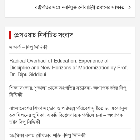
o
g
p
s
রাষ্ট্রপতির সঙ্গে নবনিযুক্ত নৌবাহিনী প্রধানের সাক্ষাত
o
er
p
t
k
n
a
প্রেসওয়াচ নির্বাচিত সংবাদ
v
সম্পর্ক – দিপু সিদ্দিকী
i
Radical Overhaul of Education: Experience of
g
Discipline and New Horizons of Modernization by Prof.
a
Dr. Dipu Siddiqui
t
শিক্ষা সংস্কার: শৃঙ্খলা থেকে অগ্রগতির সম্ভাবনা- অধ্যাপক ডক্টর দিপু
i
সিদ্দিকী
o
বাংলাদেশের শিক্ষা সংস্কার ও পরিচ্ছন্ন পরিবেশ সৃষ্টিতে ড. এহসানুল
n
হক মিলনের ভূমিকা: একটি বিশ্লেষণাত্মক পর্যালোচনা – অধ্যাপক
ডক্টর দিপু সিদ্দিকী
অহমিকা বনাম যৌথতার শক্তি -দিপু সিদ্দিকী