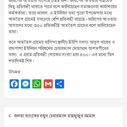
জরিপের আওতায় এসেছে ৫৯৯ জন। জরিপের আওতার বাইরেও
কিছু প্রতিবন্ধী থাকতে পারে বলে জানিয়েছেন সমাজসেবা কার্যালয়ের
কর্মকর্তারা। তারা জানান, এ ইউনিয়ন তথা পুরো উপজেলার মধ্যে
আমতৈল গ্রামেই সবচেয়ে বেশি প্রতিবন্ধী রয়েছে। জরিপের আওতায়
আসাদের মধ্যে ৩৫০ প্রতিবন্ধীই আমতৈল গ্রামের বলে জানিয়েছেন
তারা।
তবে আমতৈল গ্রামের বাসিন্দা স্থানীয় ইউপি সদস্য আবুল খায়ের ও
রামপাশা ইউনিয়ন পরিষদের চেয়ারম্যান মোহাম্মদ আলমগীরের
ভাষ্য, এ গ্রামে প্রতিবন্ধী লোকের সংখ্যা প্রায় ৪০০। এর মধ্যে তিন
শতাধিকই শিশু।
Share:
F
M
W
G
S
a
e
h
m
h
c
ss
at
ail
ar
e
e
s
e
P
জনতা ব্যাংকের নতুন চেয়ারম্যান মাহফুজুর রহমান
b
n
A
o