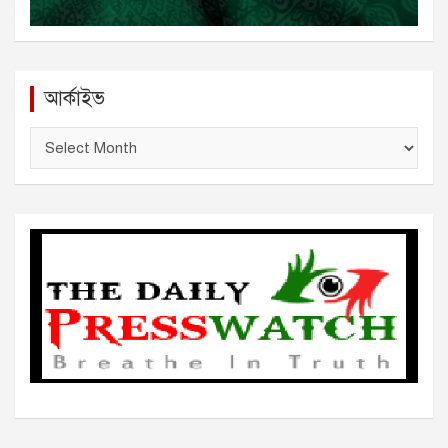
আর্কাইভ
আ
র্কা
ই
ভ