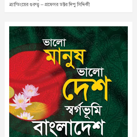
ব্র্যান্ডিংয়ের গুরুত্ব – প্রফেসর ডক্টর দিপু সিদ্দিকী