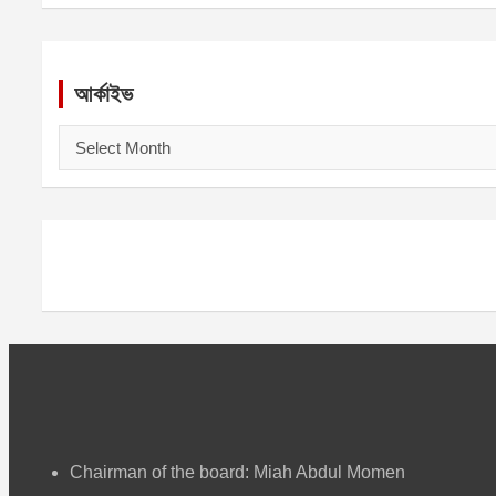
আর্কাইভ
আ
র্কা
ই
ভ
Chairman of the board: Miah Abdul Momen