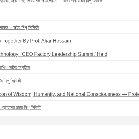
মিকা: একটি বিশ্লেষণাত্মক পর্যালোচনা – অধ্যাপক ডক্টর দিপু সিদ্দিকী
াজ – ডক্টর দিপু সিদ্দিকী
 Together By Prof. Aliar Hossain
chnology: ‘CEO Factory Leadership Summit’ Held
রশিপ সামিট অনুষ্ঠিত
দিপু সিদ্দিকী
eacon of Wisdom, Humanity, and National Consciousness — Profe
– প্রফেসর ডক্টর দিপু সিদ্দিকী