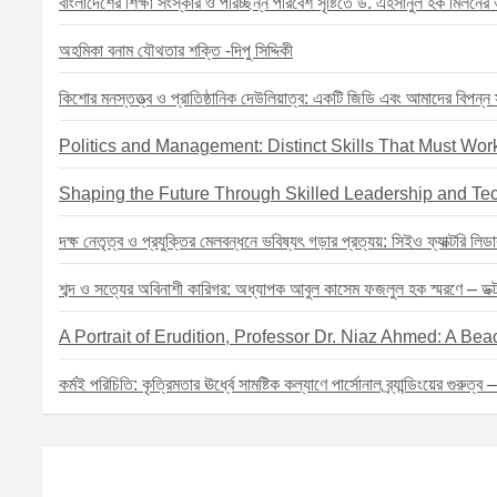
বাংলাদেশের শিক্ষা সংস্কার ও পরিচ্ছন্ন পরিবেশ সৃষ্টিতে ড. এহসানুল হক মিলনের ভূ
t
i
অহমিকা বনাম যৌথতার শক্তি -দিপু সিদ্দিকী
o
কিশোর মনস্তত্ত্ব ও প্রাতিষ্ঠানিক দেউলিয়াত্ব: একটি জিডি এবং আমাদের বিপন্ন সম
n
Politics and Management: Distinct Skills That Must Work
Shaping the Future Through Skilled Leadership and Te
দক্ষ নেতৃত্ব ও প্রযুক্তির মেলবন্ধনে ভবিষ্যৎ গড়ার প্রত্যয়: সিইও ফ্যাক্টরি লিডা
শব্দ ও সত্যের অবিনাশী কারিগর: অধ্যাপক আবুল কাসেম ফজলুল হক স্মরণে – ডক্টর 
A Portrait of Erudition, Professor Dr. Niaz Ahmed: A B
কর্মই পরিচিতি: কৃত্রিমতার ঊর্ধ্বে সামষ্টিক কল্যাণে পার্সোনাল ব্র্যান্ডিংয়ের গুরুত্ব 