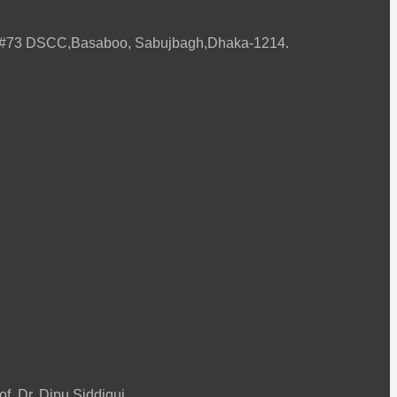
ard#73 DSCC,Basaboo, Sabujbagh,Dhaka-1214.
f. Dr. Dipu Siddiqui