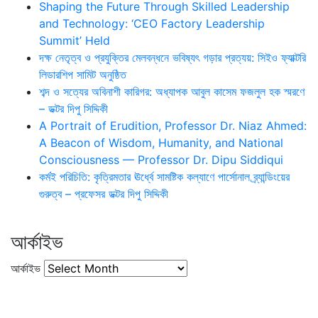
Shaping the Future Through Skilled Leadership
and Technology: ‘CEO Factory Leadership
Summit’ Held
দক্ষ নেতৃত্ব ও প্রযুক্তির মেলবন্ধনে ভবিষ্যৎ গড়ার প্রত্যয়: সিইও ফ্যাক্টরি
লিডারশিপ সামিট অনুষ্ঠিত
শব্দ ও সত্যের অবিনাশী কারিগর: অধ্যাপক আবুল কাসেম ফজলুল হক স্মরণে
– ডক্টর দিপু সিদ্দিকী
A Portrait of Erudition, Professor Dr. Niaz Ahmed:
A Beacon of Wisdom, Humanity, and National
Consciousness — Professor Dr. Dipu Siddiqui
কর্মই পরিচিতি: কৃত্রিমতার ঊর্ধ্বে সামষ্টিক কল্যাণে পার্সোনাল ব্র্যান্ডিংয়ের
গুরুত্ব – প্রফেসর ডক্টর দিপু সিদ্দিকী
আর্কাইভ
আর্কাইভ