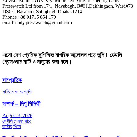
Adviser Editor: ADV S M Mourshed Ali.Published by Daily
Presswatch Ltd from 17/1, Nayabagh, R#01,Dakhingaon, Ward#73
DSCC,Basaboo, Sabujbagh,Dhaka-1214.
Phones:+88 01715 854 170
email: daily.presswatch@gmail.com
এসো দেশ প্রেমিক সুশিক্ষিত নাগরিক আন্দোলন গড়ে তুলি। ডেইলি
প্রেসওয়াচ মাটি ও মানুষের কথা বলে।
সাম্প্রতিক
সাহিত্য ও সংস্কৃতি
সম্পর্ক – দিপু সিদ্দিকী
August 3, 2026
ডেইলি প্রেসওয়াচ:
জাতীয়
শিক্ষা