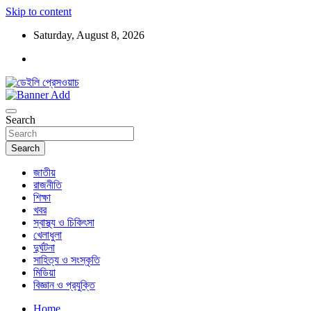
Skip to content
Saturday, August 8, 2026
ডেইলি প্রেসওয়াচ মুক্তিযুদ্ধের চেতনায় উদ্বুদ্ধ মুখপত্র
ডেইলি প্রেসওয়াচ
Search
Search
জাতীয়
রাজনীতি
শিক্ষা
খবর
স্বাস্থ্য ও চিকিৎসা
খেলাধুলা
দুর্ঘটনা
সাহিত্য ও সংস্কৃতি
মিডিয়া
বিজ্ঞান ও প্রযুক্তি
Home