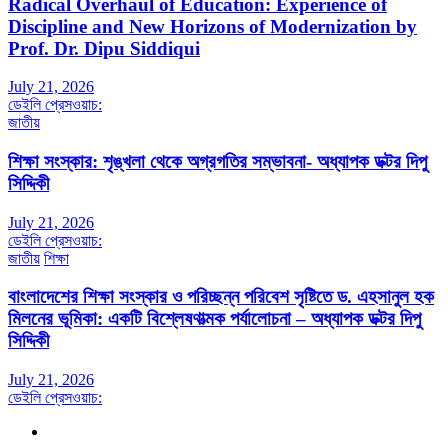
Radical Overhaul of Education: Experience of
Discipline and New Horizons of Modernization by
Prof. Dr. Dipu Siddiqui
July 21, 2026
ডেইলি প্রেসওয়াচ:
জাতীয়
শিক্ষা সংস্কার: শৃঙ্খলা থেকে অগ্রগতির সম্ভাবনা- অধ্যাপক ডক্টর দিপু
সিদ্দিকী
July 21, 2026
ডেইলি প্রেসওয়াচ:
জাতীয়
শিক্ষা
বাংলাদেশের শিক্ষা সংস্কার ও পরিচ্ছন্ন পরিবেশ সৃষ্টিতে ড. এহসানুল হক
মিলনের ভূমিকা: একটি বিশ্লেষণাত্মক পর্যালোচনা – অধ্যাপক ডক্টর দিপু
সিদ্দিকী
July 21, 2026
ডেইলি প্রেসওয়াচ: