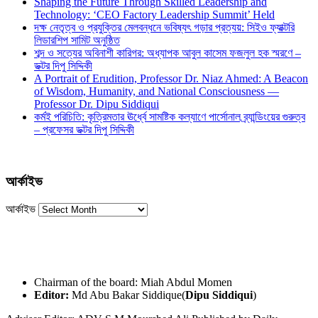
Shaping the Future Through Skilled Leadership and
Technology: ‘CEO Factory Leadership Summit’ Held
দক্ষ নেতৃত্ব ও প্রযুক্তির মেলবন্ধনে ভবিষ্যৎ গড়ার প্রত্যয়: সিইও ফ্যাক্টরি
লিডারশিপ সামিট অনুষ্ঠিত
শব্দ ও সত্যের অবিনাশী কারিগর: অধ্যাপক আবুল কাসেম ফজলুল হক স্মরণে –
ডক্টর দিপু সিদ্দিকী
A Portrait of Erudition, Professor Dr. Niaz Ahmed: A Beacon
of Wisdom, Humanity, and National Consciousness —
Professor Dr. Dipu Siddiqui
কর্মই পরিচিতি: কৃত্রিমতার ঊর্ধ্বে সামষ্টিক কল্যাণে পার্সোনাল ব্র্যান্ডিংয়ের গুরুত্ব
– প্রফেসর ডক্টর দিপু সিদ্দিকী
আর্কাইভ
আর্কাইভ
Chairman of the board: Miah Abdul Momen
Editor:
Md Abu Bakar Siddique(
Dipu Siddiqui
)