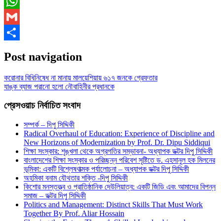
Messenger
WhatsApp
Gmail
Share
Post navigation
করোনার বিধিনিষেধ না মানায় মালয়েশিয়ায় ৬১৭ জনকে গ্রেফতার
যাঙ্ক ব্যাজ পরানো হলো নৌবাহিনীর প্রধানকে
প্রেসওয়াচ নির্বাচিত সংবাদ
সম্পর্ক – দিপু সিদ্দিকী
Radical Overhaul of Education: Experience of Discipline and
New Horizons of Modernization by Prof. Dr. Dipu Siddiqui
শিক্ষা সংস্কার: শৃঙ্খলা থেকে অগ্রগতির সম্ভাবনা- অধ্যাপক ডক্টর দিপু সিদ্দিকী
বাংলাদেশের শিক্ষা সংস্কার ও পরিচ্ছন্ন পরিবেশ সৃষ্টিতে ড. এহসানুল হক মিলনের
ভূমিকা: একটি বিশ্লেষণাত্মক পর্যালোচনা – অধ্যাপক ডক্টর দিপু সিদ্দিকী
অহমিকা বনাম যৌথতার শক্তি -দিপু সিদ্দিকী
কিশোর মনস্তত্ত্ব ও প্রাতিষ্ঠানিক দেউলিয়াত্ব: একটি জিডি এবং আমাদের বিপন্ন
সমাজ – ডক্টর দিপু সিদ্দিকী
Politics and Management: Distinct Skills That Must Work
Together By Prof. Aliar Hossain