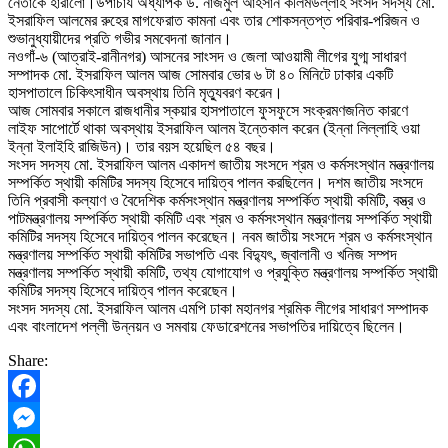
নেতাকে হারালো।উপাচার্য অধ্যাপক ড. নাজমুল আহসান কলিমউল্লাহ সংসদ সদস্য মো.
ইসরাফিল আলমের রুহের মাগফেরাত কামনা এবং তার শোকসন্তপ্ত পরিবার-পরিজন ও
শুভানুধ্যায়ীদের প্রতি গভীর সমবেদনা জানান।
নওগাঁ-৬ (আত্রাই-রানীনগর) আসনের সাংসদ ও জেলা আওয়ামী লীগের যুগ্ম সাধারণ
সম্পাদক মো. ইসরাফিল আলম আজ সোমবার ভোর ৬ টা ৪০ মিনিটে ঢাকার একটি
হাসপাতালে চিকিৎসাধীন অবস্থায় তিনি মৃত্যুবরণ করেন।
আজ সোমবার সকালে রাজধানীর স্কয়ার হাসপাতালে ফুসফুসে সংক্রমণজনিত কারণে
লাইফ সাপোর্টে থাকা অবস্থায় ইসরাফিল আলম ইন্তেকাল করেন (ইন্না লিল্লাহি ওয়া
ইন্না ইলাইহি রাজিউন)। তার বয়স হয়েছিল ৫৪ বছর।
সংসদ সদস্য মো. ইসরাফিল আলম একাদশ জাতীয় সংসদে শ্রম ও কর্মসংস্থান মন্ত্রণালয়
সম্পর্কিত স্থায়ী কমিটির সদস্য হিসেবে দায়িত্ব পালন করছিলেন। দশম জাতীয় সংসদে
তিনি প্রবাসী কল্যাণ ও বৈদেশিক কর্মসংস্থান মন্ত্রণালয় সম্পর্কিত স্থায়ী কমিটি, বস্ত্র ও
পাটমন্ত্রণালয় সম্পর্কিত স্থায়ী কমিটি এবং শ্রম ও কর্মসংস্থান মন্ত্রণালয় সম্পর্কিত স্থায়ী
কমিটির সদস্য হিসেবে দায়িত্ব পালন করেছেন। নবম জাতীয় সংসদে শ্রম ও কর্মসংস্থান
মন্ত্রণালয় সম্পর্কিত স্থায়ী কমিটির সভাপতি এবং বিদ্যুৎ, জ্বালানী ও খনিজ সম্পদ
মন্ত্রণালয় সম্পর্কিত স্থায়ী কমিটি, তথ্য যোগাযোগ ও প্রযুক্তি মন্ত্রণালয় সম্পর্কিত স্থায়ী
কমিটির সদস্য হিসেবে দায়িত্ব পালন করেছেন।
সংসদ সদস্য মো. ইসরাফিল আলম এমপি ঢাকা মহানগর শ্রমিক লীগের সাধারণ সম্পাদক
এবং বাংলাদেশ পল্লী উন্নয়ন ও সমবায় ফেডারেশনের সভাপতির দায়িত্বে ছিলেন।
Share:
Facebook