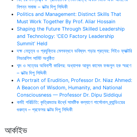
বিপন্ন সমাজ – ডক্টর দিপু সিদ্দিকী
Politics and Management: Distinct Skills That
Must Work Together By Prof. Aliar Hossain
Shaping the Future Through Skilled Leadership
and Technology: ‘CEO Factory Leadership
Summit’ Held
দক্ষ নেতৃত্ব ও প্রযুক্তির মেলবন্ধনে ভবিষ্যৎ গড়ার প্রত্যয়: সিইও ফ্যাক্টরি
লিডারশিপ সামিট অনুষ্ঠিত
শব্দ ও সত্যের অবিনাশী কারিগর: অধ্যাপক আবুল কাসেম ফজলুল হক স্মরণে
– ডক্টর দিপু সিদ্দিকী
A Portrait of Erudition, Professor Dr. Niaz Ahmed:
A Beacon of Wisdom, Humanity, and National
Consciousness — Professor Dr. Dipu Siddiqui
কর্মই পরিচিতি: কৃত্রিমতার ঊর্ধ্বে সামষ্টিক কল্যাণে পার্সোনাল ব্র্যান্ডিংয়ের
গুরুত্ব – প্রফেসর ডক্টর দিপু সিদ্দিকী
আর্কাইভ