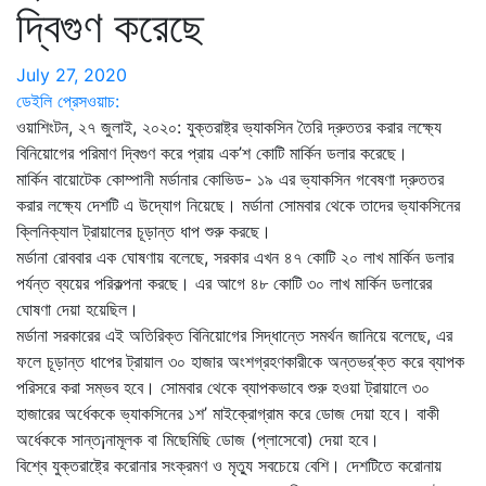
দ্বিগুণ করেছে
July 27, 2020
ডেইলি প্রেসওয়াচ:
ওয়াশিংটন, ২৭ জুলাই, ২০২০: যুক্তরাষ্ট্র ভ্যাকসিন তৈরি দ্রুততর করার লক্ষ্যে
বিনিয়োগের পরিমাণ দ্বিগুণ করে প্রায় এক’শ কোটি মার্কিন ডলার করেছে।
মার্কিন বায়োটেক কোম্পানী মর্ডানার কোভিড- ১৯ এর ভ্যাকসিন গবেষণা দ্রুততর
করার লক্ষ্যে দেশটি এ উদ্যোগ নিয়েছে। মর্ডানা সোমবার থেকে তাদের ভ্যাকসিনের
ক্লিনিক্যাল ট্রায়ালের চূড়ান্ত ধাপ শুরু করছে।
মর্ডানা রোববার এক ঘোষণায় বলেছে, সরকার এখন ৪৭ কোটি ২০ লাখ মার্কিন ডলার
পর্যন্ত ব্যয়ের পরিকল্পনা করছে। এর আগে ৪৮ কোটি ৩০ লাখ মার্কিন ডলারের
ঘোষণা দেয়া হয়েছিল।
মর্ডানা সরকারের এই অতিরিক্ত বিনিয়োগের সিদ্ধান্তে সমর্থন জানিয়ে বলেছে, এর
ফলে চূড়ান্ত ধাপের ট্রায়াল ৩০ হাজার অংশগ্রহণকারীকে অন্তভর্’ক্ত করে ব্যাপক
পরিসরে করা সম্ভব হবে। সোমবার থেকে ব্যাপকভাবে শুরু হওয়া ট্রায়ালে ৩০
হাজারের অর্ধেককে ভ্যাকসিনের ১শ’ মাইক্রোগ্রাম করে ডোজ দেয়া হবে। বাকী
অর্ধেককে সান্ত¡নামূলক বা মিছেমিছি ডোজ (প্লাসেবো) দেয়া হবে।
বিশ্বে যুক্তরাষ্ট্রে করোনার সংক্রমণ ও মৃত্যু সবচেয়ে বেশি। দেশটিতে করোনায়