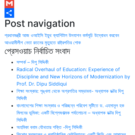
WhatsApp
Gmail
Post navigation
Share
প্রধানমন্ত্রী আজ ওআইসি ইয়ুথ ক্যাপিটাল উদযাপন কর্মসূচি উদ্বোধন করবেন
আওয়ামীলীগ নেতা রতনের মৃত্যুতে রাষ্ট্রপতির শোক
প্রেসওয়াচ নির্বাচিত সংবাদ
সম্পর্ক – দিপু সিদ্দিকী
Radical Overhaul of Education: Experience of
Discipline and New Horizons of Modernization by
Prof. Dr. Dipu Siddiqui
শিক্ষা সংস্কার: শৃঙ্খলা থেকে অগ্রগতির সম্ভাবনা- অধ্যাপক ডক্টর দিপু
সিদ্দিকী
বাংলাদেশের শিক্ষা সংস্কার ও পরিচ্ছন্ন পরিবেশ সৃষ্টিতে ড. এহসানুল হক
মিলনের ভূমিকা: একটি বিশ্লেষণাত্মক পর্যালোচনা – অধ্যাপক ডক্টর দিপু
সিদ্দিকী
অহমিকা বনাম যৌথতার শক্তি -দিপু সিদ্দিকী
কিশোর মনস্তত্ত্ব ও প্রাতিষ্ঠানিক দেউলিয়াত্ব: একটি জিডি এবং আমাদের