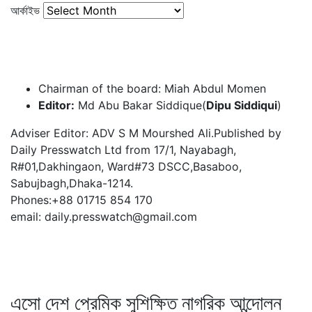
আর্কাইভ
Chairman of the board: Miah Abdul Momen
Editor:
Md Abu Bakar Siddique(
Dipu Siddiqui
)
Adviser Editor: ADV S M Mourshed Ali.Published by
Daily Presswatch Ltd from 17/1, Nayabagh,
R#01,Dakhingaon, Ward#73 DSCC,Basaboo,
Sabujbagh,Dhaka-1214.
Phones:+88 01715 854 170
email: daily.presswatch@gmail.com
এসো দেশ প্রেমিক সুশিক্ষিত নাগরিক আন্দোলন