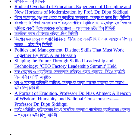
সম্পর্ক – দিপু সিদ্দিকী
Radical Overhaul of Education: Experience of Discipline and
New Horizons of Modernization by Prof. Dr. Dipu Siddiqui
শিক্ষা সংস্কার: শৃঙ্খলা থেকে অগ্রগতির সম্ভাবনা- অধ্যাপক ডক্টর দিপু সিদ্দিকী
বাংলাদেশের শিক্ষা সংস্কার ও পরিচ্ছন্ন পরিবেশ সৃষ্টিতে ড. এহসানুল হক মিলনের
ভূমিকা: একটি বিশ্লেষণাত্মক পর্যালোচনা – অধ্যাপক ডক্টর দিপু সিদ্দিকী
অহমিকা বনাম যৌথতার শক্তি -দিপু সিদ্দিকী
কিশোর মনস্তত্ত্ব ও প্রাতিষ্ঠানিক দেউলিয়াত্ব: একটি জিডি এবং আমাদের বিপন্ন
সমাজ – ডক্টর দিপু সিদ্দিকী
Politics and Management: Distinct Skills That Must Work
Together By Prof. Aliar Hossain
Shaping the Future Through Skilled Leadership and
Technology: ‘CEO Factory Leadership Summit’ Held
দক্ষ নেতৃত্ব ও প্রযুক্তির মেলবন্ধনে ভবিষ্যৎ গড়ার প্রত্যয়: সিইও ফ্যাক্টরি
লিডারশিপ সামিট অনুষ্ঠিত
শব্দ ও সত্যের অবিনাশী কারিগর: অধ্যাপক আবুল কাসেম ফজলুল হক স্মরণে –
ডক্টর দিপু সিদ্দিকী
A Portrait of Erudition, Professor Dr. Niaz Ahmed: A Beacon
of Wisdom, Humanity, and National Consciousness —
Professor Dr. Dipu Siddiqui
কর্মই পরিচিতি: কৃত্রিমতার ঊর্ধ্বে সামষ্টিক কল্যাণে পার্সোনাল ব্র্যান্ডিংয়ের গুরুত্ব
– প্রফেসর ডক্টর দিপু সিদ্দিকী