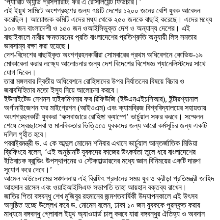
‘প্যারিটি অ্যান্ড প্রসপারিটি: ফর এ রেসিলিয়েন্ট ফিউচার।’
এই ইয়ুথ সামিটে অংশগ্রহণের জন্য ৭৪টি দেশের ১২০০ জনের বেশি যুবক আবেদন
করেছিল। আয়োজক কমিটি এদের মধ্য থেকে ২৫০ জনকে বাছাই করেছে। এদের মধ্যে
১০০ জন বাংলাদেশী ও ১৫০ জন ওআইসিভুক্ত দেশ ও অন্যান্য দেশের। এই
বাছাইকালে নারীর ক্ষমতায়নের প্রতি বাংলাদেশের প্রতিশ্রুতি অনুযায়ী লিঙ্গ সমতার
ভারসাম্য রক্ষা করা হয়েছে।
দেশ-বিদেশের বাছাইকৃত অংশগ্রহনকারীরা সোমবারের প্রথম অধিবেশনে কোভিড-১৯
মোকাবেলা করার লক্ষ্যে আলোচনার জন্য দেশ বিদেশের বিশেষজ্ঞ প্যানেলিস্টদের সাথে
যোগ দিবেন।
তারা মঙ্গলবার দ্বিতীয় অধিবেশনে রোহিঙ্গাদের উপর নির্যাতনের বিষয়ে বিচার ও
জবাবদিহিতার মতো ইস্যু নিয়ে আলোচনা করবে।
ইউনাইটেড নেশনস হাইকমিশনার ফর রিফিউজি (ইউএনএইচসিআর), ইন্টারশ্যানাল
অর্গানাইজেশন ফর মাইগ্রেশন (আইওএম) এবং ক্যামব্রিজ বিশ্ববিদ্যালয়ের সহায়তায়
অংশগ্রহনকারী যুবকরা ‘কক্সবাজারে রোহিঙ্গা ক্যাম্পে’ ভার্চুয়াল সফর করবে। সম্মেলন
শেষে স্বেচ্ছাসেবা ও মানবিকতার ভিত্তিতে যুবকদের জন্য আরো কর্মসূচির জন্য একটি
দলিল গৃহীত হবে।
পররাষ্ট্রমন্ত্রী ড. এ কে আব্দুল মোমেন শনিবার এখানে ভার্চুয়াল আন্তর্জাতিক মিডিয়া
ব্রিফিংয়ে বলেন, ‘এই অনুষ্ঠানটি যুবকদের কাজের উৎকর্ষতা তুলে ধরে বাংলাদেশের
ইতিবাচক ব্রান্ডিং উপস্থাপনের ও স্টেকহাল্ডারদের মধ্যে জ্ঞান বিনিময়ের একটি দারুণ
সুযোগ করে দেবে।’
আমেল অউচেনামের সঞ্চালনায় এই ব্রিফিং প্রদানের সময় যুব ও ক্রীড়া প্রতিমন্ত্রী জাহিদ
আহসান রাসেল এবং ওয়াইআইসিএফ সভাপতি তাহা আয়হান বক্তব্য রাখেন।
জাতির পিতা বঙ্গবন্ধু শেখ মুজিবুর রহমানের জন্মশতবার্ষিকী উদযাপনকালে এই উৎসব
অনুষ্ঠিত হচ্ছে উল্লেখ করে ড. মোমেন বলেন, ঢাকা ১০ জন যুবককে পুরস্কৃত করার
মাধ্যমে বঙ্গবন্ধু গ্লোবাল ইয়ুথ অ্যাওয়ার্ড চালু করবে যারা বঙ্গবন্ধুর ঐতিহ্য ও অবদান