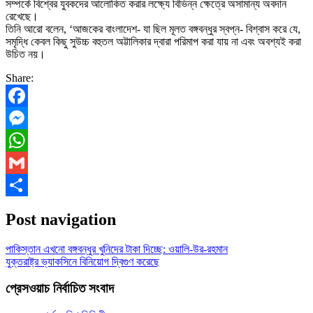
সম্পর্কে বিশ্বের যুবকদের আলোকিত করার লক্ষ্যে বিভিন্ন ক্ষেত্রে অসামান্য অবদান
রেখেছে।
তিনি আরো বলেন, ‘আজকের বাংলাদেশ- যা ছিল মূলত বঙ্গবন্ধুর স্বপ্ন- বিশ্বাস করে যে,
সমৃদ্ধি কেবল কিছু সুউচ্চ বহুতল অট্টালিকার দ্বারা পরিমাপ করা যায় না এবং অবশ্যই করা
উচিত নয়।
Share:
Facebook
Messenger
WhatsApp
Gmail
Share
Post navigation
পাকিস্তান এখনো বঙ্গবন্ধুর খুনিদের টাকা দিচ্ছে: ওয়ালি-উর-রহমান
যুক্তরাষ্ট্র ভ্যাকসিনে বিনিয়োগ দ্বিগুণ করেছে
প্রেসওয়াচ নির্বাচিত সংবাদ