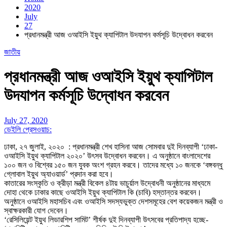
2020
July
27
প্রধানমন্ত্রী আজ ওআইসি ইয়ুথ ক্যাপিটাল উদযাপন কর্মসূচি উদ্বোধন করবেন
জাতীয়
প্রধানমন্ত্রী আজ ওআইসি ইয়ুথ ক্যাপিটাল
উদযাপন কর্মসূচি উদ্বোধন করবেন
July 27, 2020
ডেইলি প্রেসওয়াচ:
ঢাকা, ২৭ জুলাই, ২০২০ : প্রধানমন্ত্রী শেখ হাসিনা আজ সোমবার দুই দিনব্যাপী ‘ঢাকা-
ওআইসি ইয়ুথ ক্যাপিটাল ২০২০’ উৎসব উদ্বোধন করবেন। এ অনুষ্ঠানে বাংলাদেশের
১০০ জন ও বিশ্বের ১৫০ জন যুবক অংশ গ্রহন করবে। তাদের মধ্যে ১০ জনকে ‘বঙ্গবন্ধু
গ্লোবাল ইয়ুথ অ্যাওয়ার্ড’ প্রদান করা হবে।
কাতারের সংস্কৃতি ও ক্রীড়া মন্ত্রী বিকেল ৪টায় ভাচুর্য়াল উদ্বোধনী অনুষ্ঠানের মাধ্যমে
দোহা থেকে ঢাকার কাছে ওআইসি ইয়ুথ ক্যাপিটাল কি (চাবি) হস্তান্তর করবেন।
অনুষ্ঠানে ওআইসি মহাসচিব এবং ওআইসি সদস্যভুক্ত দেশসমূহের বেশ কয়েকজন মন্ত্রী ও
স্বাক্ষরকারী যোগ দেবেন।
‘রেসিলিয়েন্ট ইয়ুথ লিডারশিপ সামিট’ শীর্ষক দুই দিনব্যাপী উৎসবের প্রতিপাদ্য হচ্ছে-