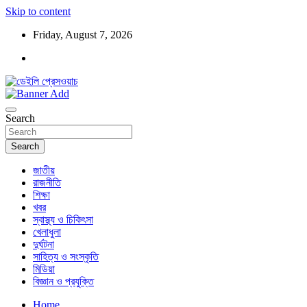
Skip to content
Friday, August 7, 2026
ডেইলি প্রেসওয়াচ মুক্তিযুদ্ধের চেতনায় উদ্বুদ্ধ মুখপত্র
ডেইলি প্রেসওয়াচ
Search
Search
জাতীয়
রাজনীতি
শিক্ষা
খবর
স্বাস্থ্য ও চিকিৎসা
খেলাধুলা
দুর্ঘটনা
সাহিত্য ও সংস্কৃতি
মিডিয়া
বিজ্ঞান ও প্রযুক্তি
Home