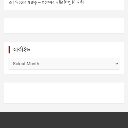
ব্র্যান্ডিংয়ের গুরুত্ব – প্রফেসর ডক্টর দিপু সিদ্দিকী
আর্কাইভ
আ
র্কা
ই
ভ