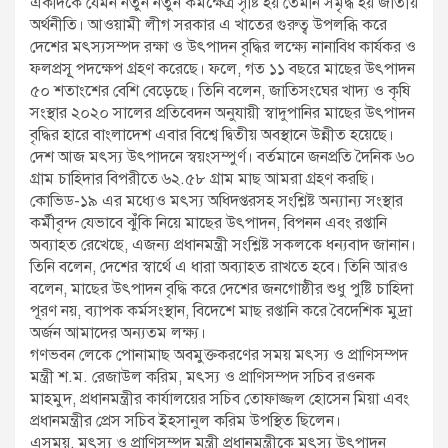
একদিকে যেমন নতুন নতুন কর্মক্ষেত্র সৃষ্টি হয় তেমনি সমৃদ্ধ হয় জাতীয়
অর্থনীতি। আওয়ামী লীগ সরকার এ খাতের গুরুত্ব উপলব্ধি করে
দেশের মৎস্যসম্পদ রক্ষা ও উৎপাদন বৃদ্ধির লক্ষ্যে নানাবিধ কার্যকর ও
ফলপ্রসূূ পদক্ষেপ গ্রহণ করেছে। ফলে, গত ১১ বছরে মাছের উৎপাদন
৫০ শতাংশের বেশি বেড়েছে। তিনি বলেন, জাতিসংঘের খাদ্য ও কৃষি
সংস্থার ২০২০ সালের প্রতিবেদন অনুযায়ী স্বাদুপানির মাছের উৎপাদন
বৃদ্ধির হারে বাংলাদেশ এবার বিশ্বে দ্বিতীয় অবস্থানে উন্নীত হয়েছে।
দেশ আজ মৎস্য উৎপাদনে স্বয়ংসম্পুর্ণ। বর্তমানে জনপ্রতি দৈনিক ৬০
গ্রাম চাহিদার বিপরীতে ৬২.৫৮ গ্রাম মাছ আমরা গ্রহণ করছি।
কোভিড-১৯ এর মধ্যেও মৎস্য অধিদপ্তরসহ সংশ্লিষ্ট অন্যান্য সংস্থার
কর্মীবৃন্দ যেভাবে ঝুঁঁকি নিয়ে মাছের উৎপাদন, বিপনন এবং রপ্তানি
অব্যাহত রেখেছে, এজন্য প্রধানমন্ত্রী সংশ্লিষ্ট সকলকে ধন্যবাদ জানান।
তিনি বলেন, দেশের স্বার্থে এ ধারা অব্যাহত রাখতে হবে। তিনি আরও
বলেন, মাছের উৎপাদন বৃদ্ধি করে দেশের জনগোষ্ঠীর শুধু পুষ্টি চাহিদা
পূরণ নয়, ব্যাপক কর্মসংস্থান, বিদেশে মাছ রপ্তানি করে বৈদেশিক মুদ্রা
অর্জন আমাদের অন্যতম লক্ষ্য।
গণভবন লেকে পোনামাছ অবমুক্তকরণের সময় মৎস্য ও প্রাণিসম্পদ
মন্ত্রী শ.ম. রেজাউল করিম, মৎস্য ও প্রাণিসম্পদ সচিব রওনক
মাহমুদ, প্রধানমন্ত্রীর কার্যালয়ের সচিব তোফাজ্জল হোসেন মিয়া এবং
প্রধানমন্ত্রীর প্রেস সচিব ইহসানুল করিম উপস্থিত ছিলেন।
এসময়, মৎস্য ও প্রাণিসম্পদ মন্ত্রী প্রধানমন্ত্রীকে মৎস্য উৎপাদন