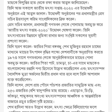
মাছকে বিলুপ্তির হাত থেকে রক্ষা করার আহ্বান জানিয়েছেন।
তিনি আজ সকালে জাতীয় মৎস্য সপ্তাহ-২০২০ এর উদ্বোধনী
অনুষ্ঠানে এই আহ্বান জানান। উদ্বোধনী অনুষ্ঠানের পর প্রধানমন্ত্রীর প্রেস
সচিব ইহসানুল করিম সাংবাদিকদের ব্রিফ করেন।
প্রেস সচিব জানান, প্রধানমন্ত্রী গণভবন লেকে পোনামাছ অবমুক্ত করে
‘জাতীয় মৎস্য সপ্তাহ-২০২০’ উদ্বোধন ঘোষণা করেন। তিনি
মৎস্যখাতের উন্নয়নে ভূমিকা রাখার জন্য সংশ্লিষ্ট সকলের ভূয়সী
প্রশংসা করেন।
তিনি স্মরণ করেন- জাতির পিতা বঙ্গবন্ধু শেখ মুজিবুর রহমান চাষের
মাধ্যমে মাছের উৎপাদন বৃদ্ধির লক্ষ্যে দেশবাসীকে অনুপ্রাণিত করতে
১৯৭৩ সালে গণভবনের লেকে আনুষ্ঠানিকভাবে মাছের পোনা
অবমুক্ত করেন। জাতির পিতা পাট, চামড়া, চা-এর সাথে মাছকেও
বাংলাদেশের রপ্তানি পণ্য হিসেবে উল্লেখ করেছিলেন এবং মৎস্যসম্পদ
বৈদেশিক মুদ্রা অর্জনের দ্বিতীয় প্রধান খাত হবে বলে তিনি আশাবাদ
ব্যক্ত করেছিলেন।
তিনি বলেন, দেশে প্রায় পৌনে পাঁচশত প্রজাতির সামুদ্রিক মাছ এবং
২৫০ প্রজাতির বেশি স্বাদুপানির মাছ রয়েছে। এছাড়াও, চিংড়ি,
কাঁকড়া, শামুকসহ অসংখ্য মৎস্যসম্পদের আঞ্চলিক ও আন্তর্জাতিক
বাজারে প্রচুর চাহিদা সৃষ্টি হয়েছে।
শেখ হাসিনা আরও উল্লেখ করেন, মৎস্য ক্ষেত্রে বিনিয়োগের ফলে