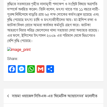
বৃদ্ধিতে সরকারের গৃহীত নানামূখী পদক্ষেপ ও সংশ্লিষ্ট বিষয়ে অগ্রগতি
সম্পর্কে অবহিত করেন। তিনি বলেন, মৎস্য খাতে গত ১১ বছরে নারী-
পুরুষ নির্বিশেষে বাড়তি প্রায় ৬৫ লক্ষ লোকের কর্মসংস্থান হয়েছে এবং
বৃদ্ধি পেয়েছে মৎস্য চাষি ও মৎস্যজীবীদের আয়। মা-ইলিশ রক্ষা ও
জাটকা নিধন রোধে আমরা কার্যকর কর্মসূচি গ্রহণ করে। জাটকা
আহরণে বিরত দরিদ্র জেলেদের খাদ্য সহায়তা দেয়া অব্যাহত রয়েছে।
এর ফলে, ইলিশের উৎপাদন ২০০৯ এর পরিমান থেকে দ্বিগুণেরও
বেশি বৃদ্ধি পেয়েছে।
Share:
F
M
W
G
S
a
e
h
m
h
c
ss
at
ail
ar
e
e
s
e
P
সায়মা ওয়াজেদ সিভিএফ-এর ‘থিমেটিক অ্যাম্বাসেডর’ মনোনীত
b
n
A
o