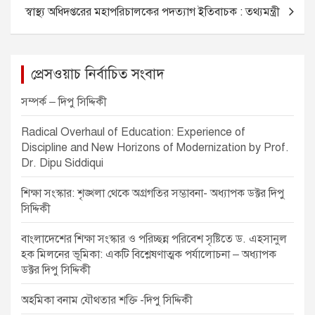
o
g
p
s
স্বাস্থ্য অধিদপ্তরের মহাপরিচালকের পদত্যাগ ইতিবাচক : তথ্যমন্ত্রী
o
er
p
t
k
n
a
প্রেসওয়াচ নির্বাচিত সংবাদ
v
সম্পর্ক – দিপু সিদ্দিকী
i
Radical Overhaul of Education: Experience of
g
Discipline and New Horizons of Modernization by Prof.
a
Dr. Dipu Siddiqui
t
শিক্ষা সংস্কার: শৃঙ্খলা থেকে অগ্রগতির সম্ভাবনা- অধ্যাপক ডক্টর দিপু
i
সিদ্দিকী
o
বাংলাদেশের শিক্ষা সংস্কার ও পরিচ্ছন্ন পরিবেশ সৃষ্টিতে ড. এহসানুল
n
হক মিলনের ভূমিকা: একটি বিশ্লেষণাত্মক পর্যালোচনা – অধ্যাপক
ডক্টর দিপু সিদ্দিকী
অহমিকা বনাম যৌথতার শক্তি -দিপু সিদ্দিকী