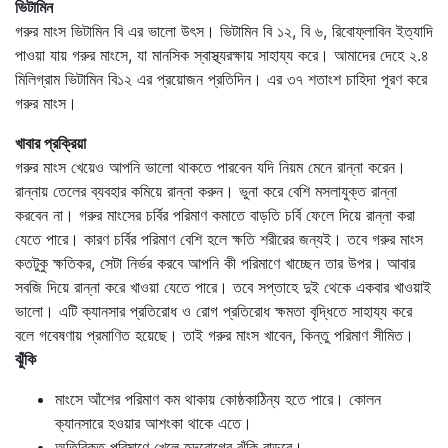
ভিটামিন
গরুর মাংস ভিটামিন বি এর ভালো উৎস। ভিটামিন বি ১২, বি ৬, রিবোফ্লাবিন ইত্যাদি
পাওয়া যায় গরুর মাংসে, যা মানসিক স্বাস্থ্যরক্ষায় সাহায্য করে। আমাদের দেহে ২.৪
মিলিগ্রাম ভিটামিন বি১২ এর প্রয়োজন প্রতিদিন। এর ৩৭ শতাংশ চাহিদা পূরণ করে
গরুর মাংস।
খাবার প্রক্রিয়া
গরুর মাংস খেয়েও আপনি ভালো থাকতে পারবেন যদি নিয়ম মেনে রান্না করেন।
রান্নায় তেলের ব্যবহার কমিয়ে রান্না করুন। ভুনা করে বেশি মসলাযুক্ত রান্না
করবেন না। গরুর মাংসের চর্বির পরিমাণ কমাতে বাড়তি চর্বি ফেলে দিয়ে রান্না করা
যেতে পারে। কারণ চর্বির পরিমাণ বেশি হলে ক্ষতি শরীরের জন্যই। তবে গরুর মাংস
কতটুকু ক্ষতিকর, সেটা নির্ভর করবে আপনি কী পরিমাণে খাচ্ছেন তার উপর। আবার
সবজি দিয়ে রান্না করে খাওয়া যেতে পারে। তবে সপ্তাহে দুই থেকে একবার খাওয়াই
ভালো। এটি ক্যানসার প্রতিরোধ ও রোগ প্রতিরোধ ক্ষমতা বৃদ্ধিতে সাহায্য করে
বলে গবেষণায় প্রমাণিত হয়েছে। তাই গরুর মাংস খাবেন, কিন্তু পরিমাণ সীমিত।
ঝুঁকি
মাংসে আঁশের পরিমাণ কম থাকায় কোষ্ঠকাঠিন্য হতে পারে। কোলন
ক্যানসারে হওয়ার আশংকা থাকে এতে।
অতিরিক্ত পরিমাণে খেলে হৃদরোগের ঝুঁকি বাড়বে।