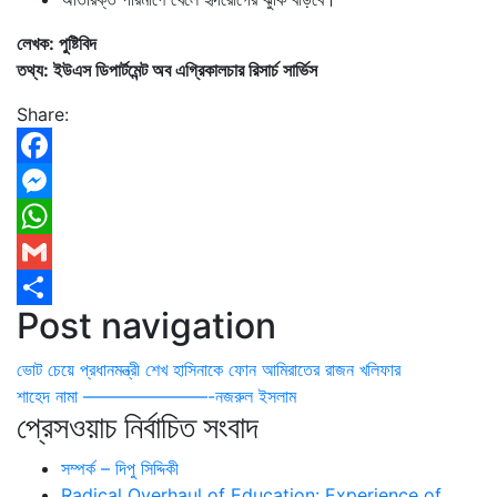
লেখক: পুষ্টিবিদ
তথ্য: ইউএস ডিপার্টমেন্ট অব এগ্রিকালচার রিসার্চ সার্ভিস
Share:
Facebook
Messenger
WhatsApp
Gmail
Post navigation
Share
ভোট চেয়ে প্রধানমন্ত্রী শেখ হাসিনাকে ফোন আমিরাতের রাজন খলিফার
শাহেদ নামা ———————-নজরুল ইসলাম
প্রেসওয়াচ নির্বাচিত সংবাদ
সম্পর্ক – দিপু সিদ্দিকী
Radical Overhaul of Education: Experience of