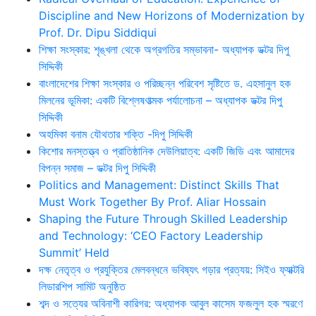
Discipline and New Horizons of Modernization by
Prof. Dr. Dipu Siddiqui
শিক্ষা সংস্কার: শৃঙ্খলা থেকে অগ্রগতির সম্ভাবনা- অধ্যাপক ডক্টর দিপু
সিদ্দিকী
বাংলাদেশের শিক্ষা সংস্কার ও পরিচ্ছন্ন পরিবেশ সৃষ্টিতে ড. এহসানুল হক
মিলনের ভূমিকা: একটি বিশ্লেষণাত্মক পর্যালোচনা – অধ্যাপক ডক্টর দিপু
সিদ্দিকী
অহমিকা বনাম যৌথতার শক্তি -দিপু সিদ্দিকী
কিশোর মনস্তত্ত্ব ও প্রাতিষ্ঠানিক দেউলিয়াত্ব: একটি জিডি এবং আমাদের
বিপন্ন সমাজ – ডক্টর দিপু সিদ্দিকী
Politics and Management: Distinct Skills That
Must Work Together By Prof. Aliar Hossain
Shaping the Future Through Skilled Leadership
and Technology: ‘CEO Factory Leadership
Summit’ Held
দক্ষ নেতৃত্ব ও প্রযুক্তির মেলবন্ধনে ভবিষ্যৎ গড়ার প্রত্যয়: সিইও ফ্যাক্টরি
লিডারশিপ সামিট অনুষ্ঠিত
শব্দ ও সত্যের অবিনাশী কারিগর: অধ্যাপক আবুল কাসেম ফজলুল হক স্মরণে