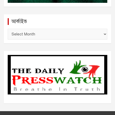
আর্কাইভ
আ
র্কা
ই
ভ