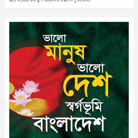
ব্র্যান্ডিংয়ের গুরুত্ব – প্রফেসর ডক্টর দিপু সিদ্দিকী