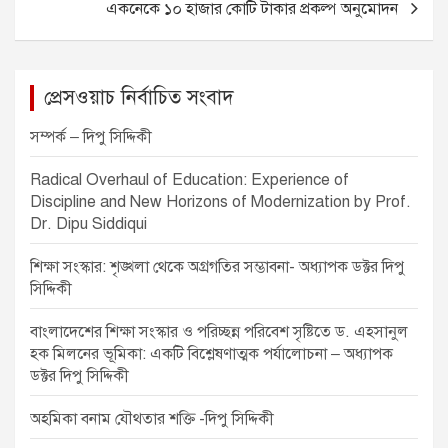
একনেকে ১০ হাজার কোটি টাকার প্রকল্প অনুমোদন
o
er
p
t
k
n
a
প্রেসওয়াচ নির্বাচিত সংবাদ
v
সম্পর্ক – দিপু সিদ্দিকী
i
Radical Overhaul of Education: Experience of
g
Discipline and New Horizons of Modernization by Prof.
a
Dr. Dipu Siddiqui
t
শিক্ষা সংস্কার: শৃঙ্খলা থেকে অগ্রগতির সম্ভাবনা- অধ্যাপক ডক্টর দিপু
i
সিদ্দিকী
o
বাংলাদেশের শিক্ষা সংস্কার ও পরিচ্ছন্ন পরিবেশ সৃষ্টিতে ড. এহসানুল
n
হক মিলনের ভূমিকা: একটি বিশ্লেষণাত্মক পর্যালোচনা – অধ্যাপক
ডক্টর দিপু সিদ্দিকী
অহমিকা বনাম যৌথতার শক্তি -দিপু সিদ্দিকী