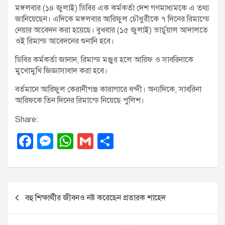
মঙ্গলবার (১৪ জুলাই) ডিবির এক কর্মকর্তা দেশ গণমাধ্যমকে এ তথ্য
জানিয়েছেন। এদিকে মঙ্গলবার আরিফুল চৌধুরীকে ৭ দিনের রিমান্ডে
নেয়ার আবেদন করা হয়েছে। বুধবার (১৫ জুলাই) ভার্চুয়াল আদালতে
ওই রিমান্ড আবেদনের শুনানি হবে।
ডিবির কর্মকর্তা জানান, রিমান্ড মঞ্জুর হলে আরিফ ও সাবরিনাকে
মুখোমুখি জিজ্ঞাসাবাদ করা হবে।
বর্তমানে আরিফুল কেরানীগঞ্জ কারাগারে বন্দী। অন্যদিকে, সাবরিনা
আরিফকে তিন দিনের রিমান্ডে নিয়েছে পুলিশ।
Share:
F
M
W
G
S
a
e
h
m
h
c
ss
at
ail
ar
e
e
s
e
P
বহু শিক্ষার্থীর জীবনও নষ্ট করেছেন প্রতারক শাহেদ
b
n
A
o
o
g
p
s