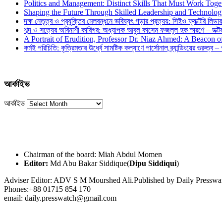
Politics and Management: Distinct Skills That Must Work Toge
Shaping the Future Through Skilled Leadership and Technolo
দক্ষ নেতৃত্ব ও প্রযুক্তির মেলবন্ধনে ভবিষ্যৎ গড়ার প্রত্যয়: সিইও ফ্যাক্টরি লিডার
শব্দ ও সত্যের অবিনাশী কারিগর: অধ্যাপক আবুল কাসেম ফজলুল হক স্মরণে – ডক্টর দ
A Portrait of Erudition, Professor Dr. Niaz Ahmed: A Beacon
কর্মই পরিচিতি: কৃত্রিমতার ঊর্ধ্বে সামষ্টিক কল্যাণে পার্সোনাল ব্র্যান্ডিংয়ের গুরুত্ব –
আর্কাইভ
আর্কাইভ
Chairman of the board: Miah Abdul Momen
Editor:
Md Abu Bakar Siddique(
Dipu Siddiqui
)
Adviser Editor: ADV S M Mourshed Ali.Published by Daily Press
Phones:+88 01715 854 170
email: daily.presswatch@gmail.com