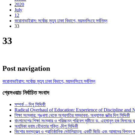
2020
July
12
করোনাভাইরাস: সর্বোচ্চ মৃত্যু ঢাকা বিভাগে, ময়মনসিংহে সর্বনিম্ন
33
33
Post navigation
করোনাভাইরাস: সর্বোচ্চ মৃত্যু ঢাকা বিভাগে, ময়মনসিংহে সর্বনিম্ন
প্রেসওয়াচ নির্বাচিত সংবাদ
সম্পর্ক – দিপু সিদ্দিকী
Radical Overhaul of Education: Experience of Discipline and 
শিক্ষা সংস্কার: শৃঙ্খলা থেকে অগ্রগতির সম্ভাবনা- অধ্যাপক ডক্টর দিপু সিদ্দিকী
বাংলাদেশের শিক্ষা সংস্কার ও পরিচ্ছন্ন পরিবেশ সৃষ্টিতে ড. এহসানুল হক মিলনের ভূম
অহমিকা বনাম যৌথতার শক্তি -দিপু সিদ্দিকী
কিশোর মনস্তত্ত্ব ও প্রাতিষ্ঠানিক দেউলিয়াত্ব: একটি জিডি এবং আমাদের বিপন্ন সমা