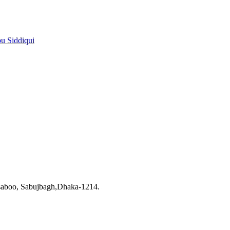
pu Siddiqui
saboo, Sabujbagh,Dhaka-1214.