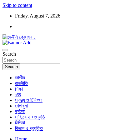
Skip to content
Friday, August 7, 2026
ডেইলি প্রেসওয়াচ মুক্তিযুদ্ধের চেতনায় উদ্বুদ্ধ মুখপত্র
ডেইলি প্রেসওয়াচ
Search
Search
জাতীয়
রাজনীতি
শিক্ষা
খবর
স্বাস্থ্য ও চিকিৎসা
খেলাধুলা
দুর্ঘটনা
সাহিত্য ও সংস্কৃতি
মিডিয়া
বিজ্ঞান ও প্রযুক্তি
Home