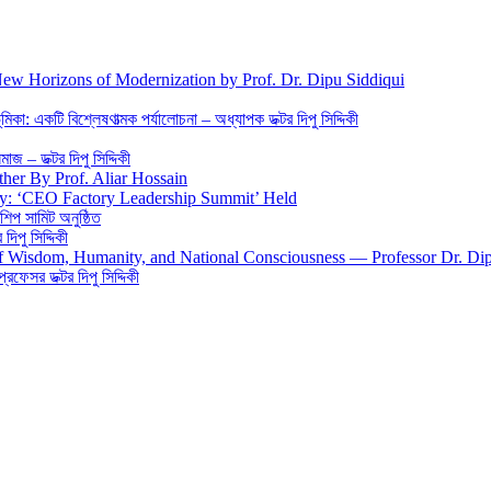
New Horizons of Modernization by Prof. Dr. Dipu Siddiqui
িকা: একটি বিশ্লেষণাত্মক পর্যালোচনা – অধ্যাপক ডক্টর দিপু সিদ্দিকী
জ – ডক্টর দিপু সিদ্দিকী
ther By Prof. Aliar Hossain
gy: ‘CEO Factory Leadership Summit’ Held
শিপ সামিট অনুষ্ঠিত
িপু সিদ্দিকী
 of Wisdom, Humanity, and National Consciousness — Professor Dr. Di
 প্রফেসর ডক্টর দিপু সিদ্দিকী