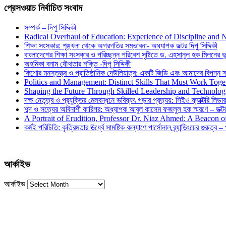
প্রেসওয়াচ নির্বাচিত সংবাদ
সম্পর্ক – দিপু সিদ্দিকী
Radical Overhaul of Education: Experience of Discipline and 
শিক্ষা সংস্কার: শৃঙ্খলা থেকে অগ্রগতির সম্ভাবনা- অধ্যাপক ডক্টর দিপু সিদ্দিকী
বাংলাদেশের শিক্ষা সংস্কার ও পরিচ্ছন্ন পরিবেশ সৃষ্টিতে ড. এহসানুল হক মিলনের ভূম
অহমিকা বনাম যৌথতার শক্তি -দিপু সিদ্দিকী
কিশোর মনস্তত্ত্ব ও প্রাতিষ্ঠানিক দেউলিয়াত্ব: একটি জিডি এবং আমাদের বিপন্ন সমা
Politics and Management: Distinct Skills That Must Work Toge
Shaping the Future Through Skilled Leadership and Technolo
দক্ষ নেতৃত্ব ও প্রযুক্তির মেলবন্ধনে ভবিষ্যৎ গড়ার প্রত্যয়: সিইও ফ্যাক্টরি লিডার
শব্দ ও সত্যের অবিনাশী কারিগর: অধ্যাপক আবুল কাসেম ফজলুল হক স্মরণে – ডক্টর দ
A Portrait of Erudition, Professor Dr. Niaz Ahmed: A Beacon
কর্মই পরিচিতি: কৃত্রিমতার ঊর্ধ্বে সামষ্টিক কল্যাণে পার্সোনাল ব্র্যান্ডিংয়ের গুরুত্ব –
আর্কাইভ
আর্কাইভ