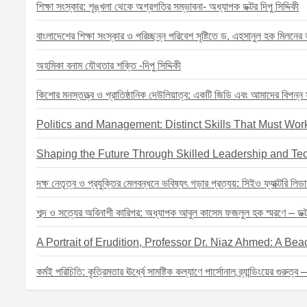
g
শিক্ষা সংস্কার: শৃঙ্খলা থেকে অগ্রগতির সম্ভাবনা- অধ্যাপক ডক্টর দিপু সিদ্দিকী
a
বাংলাদেশের শিক্ষা সংস্কার ও পরিচ্ছন্ন পরিবেশ সৃষ্টিতে ড. এহসানুল হক মিলনের ভূ
t
i
অহমিকা বনাম যৌথতার শক্তি -দিপু সিদ্দিকী
o
কিশোর মনস্তত্ত্ব ও প্রাতিষ্ঠানিক দেউলিয়াত্ব: একটি জিডি এবং আমাদের বিপন্ন সম
n
Politics and Management: Distinct Skills That Must Work
Shaping the Future Through Skilled Leadership and Te
দক্ষ নেতৃত্ব ও প্রযুক্তির মেলবন্ধনে ভবিষ্যৎ গড়ার প্রত্যয়: সিইও ফ্যাক্টরি লিডা
শব্দ ও সত্যের অবিনাশী কারিগর: অধ্যাপক আবুল কাসেম ফজলুল হক স্মরণে – ডক্টর 
A Portrait of Erudition, Professor Dr. Niaz Ahmed: A B
কর্মই পরিচিতি: কৃত্রিমতার ঊর্ধ্বে সামষ্টিক কল্যাণে পার্সোনাল ব্র্যান্ডিংয়ের গুরুত্ব 