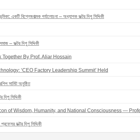
মিকা: একটি বিশ্লেষণাত্মক পর্যালোচনা – অধ্যাপক ডক্টর দিপু সিদ্দিকী
াজ – ডক্টর দিপু সিদ্দিকী
 Together By Prof. Aliar Hossain
chnology: ‘CEO Factory Leadership Summit’ Held
রশিপ সামিট অনুষ্ঠিত
দিপু সিদ্দিকী
eacon of Wisdom, Humanity, and National Consciousness — Profe
– প্রফেসর ডক্টর দিপু সিদ্দিকী