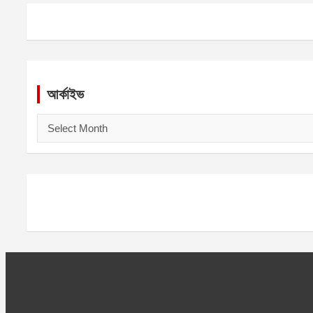
আর্কাইভ
আ
র্কা
ই
ভ