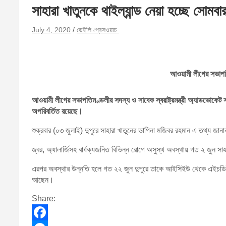
সাহারা খাতুনকে থাইল্যান্ড নেয়া হচ্ছে সোমবা
July 4, 2020
ডেইলি প্রেসওয়াচ:
আওয়ামী লীগের সভাপতিম
আওয়ামী লীগের সভাপতিমণ্ডলীর সদস্য ও সাবেক স্বরাষ্ট্রমন্ত্রী অ্যাডভোকেট 
অপরিবর্তিত রয়েছে।
শুক্রবার (০৩ জুলাই) দুপুরে সাহারা খাতুনের ভাগিনা মজিবর রহমান এ তথ্য 
জ্বর, অ্যালার্জিসহ বার্ধক্যজনিত বিভিন্ন রোগে অসুস্থ অবস্থায় গত ২ জু
এরপর অবস্থার উন্নতি হলে গত ২২ জুন দুপুরে তাকে আইসিইউ থেকে এইচডিইউ
আছেন।
Share: