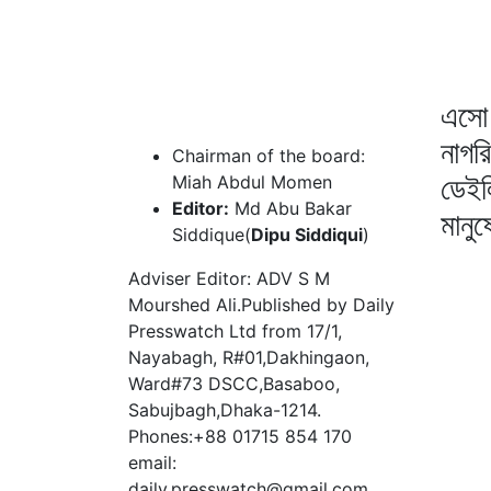
এসো 
নাগর
Chairman of the board:
ডেইল
Miah Abdul Momen
Editor:
Md Abu Bakar
মানু
Siddique(
Dipu Siddiqui
)
Adviser Editor: ADV S M
Mourshed Ali.Published by Daily
Presswatch Ltd from 17/1,
Nayabagh, R#01,Dakhingaon,
Ward#73 DSCC,Basaboo,
Sabujbagh,Dhaka-1214.
Phones:+88 01715 854 170
email:
daily.presswatch@gmail.com