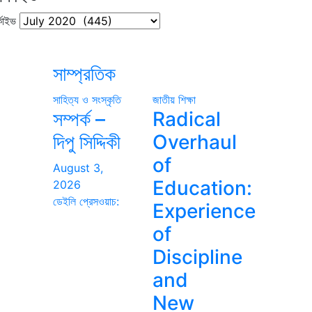
কাইভ
সাম্প্রতিক
সাহিত্য ও সংস্কৃতি
জাতীয়
শিক্ষা
সম্পর্ক –
Radical
দিপু সিদ্দিকী
Overhaul
of
August 3,
Education:
2026
ডেইলি প্রেসওয়াচ:
Experience
of
Discipline
and
New