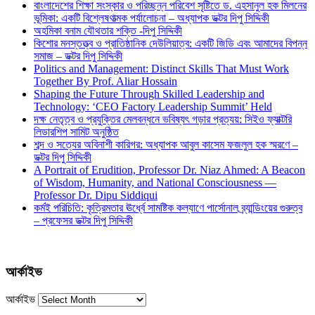
বাংলাদেশের শিক্ষা সংস্কার ও পরিচ্ছন্ন পরিবেশ সৃষ্টিতে ড. এহসানুল হক মিলনের
ভূমিকা: একটি বিশ্লেষণাত্মক পর্যালোচনা – অধ্যাপক ডক্টর দিপু সিদ্দিকী
অহমিকা বনাম যৌথতার শক্তি -দিপু সিদ্দিকী
কিশোর মনস্তত্ত্ব ও প্রাতিষ্ঠানিক দেউলিয়াত্ব: একটি জিডি এবং আমাদের বিপন্ন
সমাজ – ডক্টর দিপু সিদ্দিকী
Politics and Management: Distinct Skills That Must Work
Together By Prof. Aliar Hossain
Shaping the Future Through Skilled Leadership and
Technology: ‘CEO Factory Leadership Summit’ Held
দক্ষ নেতৃত্ব ও প্রযুক্তির মেলবন্ধনে ভবিষ্যৎ গড়ার প্রত্যয়: সিইও ফ্যাক্টরি
লিডারশিপ সামিট অনুষ্ঠিত
শব্দ ও সত্যের অবিনাশী কারিগর: অধ্যাপক আবুল কাসেম ফজলুল হক স্মরণে –
ডক্টর দিপু সিদ্দিকী
A Portrait of Erudition, Professor Dr. Niaz Ahmed: A Beacon
of Wisdom, Humanity, and National Consciousness —
Professor Dr. Dipu Siddiqui
কর্মই পরিচিতি: কৃত্রিমতার ঊর্ধ্বে সামষ্টিক কল্যাণে পার্সোনাল ব্র্যান্ডিংয়ের গুরুত্ব
– প্রফেসর ডক্টর দিপু সিদ্দিকী
আর্কাইভ
আর্কাইভ