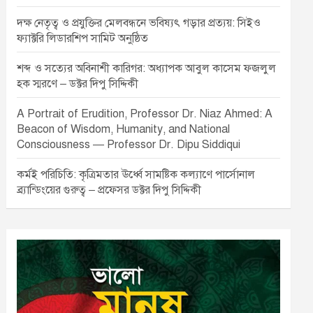
দক্ষ নেতৃত্ব ও প্রযুক্তির মেলবন্ধনে ভবিষ্যৎ গড়ার প্রত্যয়: সিইও
ফ্যাক্টরি লিডারশিপ সামিট অনুষ্ঠিত
শব্দ ও সত্যের অবিনাশী কারিগর: অধ্যাপক আবুল কাসেম ফজলুল
হক স্মরণে – ডক্টর দিপু সিদ্দিকী
A Portrait of Erudition, Professor Dr. Niaz Ahmed: A
Beacon of Wisdom, Humanity, and National
Consciousness — Professor Dr. Dipu Siddiqui
কর্মই পরিচিতি: কৃত্রিমতার ঊর্ধ্বে সামষ্টিক কল্যাণে পার্সোনাল
ব্র্যান্ডিংয়ের গুরুত্ব – প্রফেসর ডক্টর দিপু সিদ্দিকী