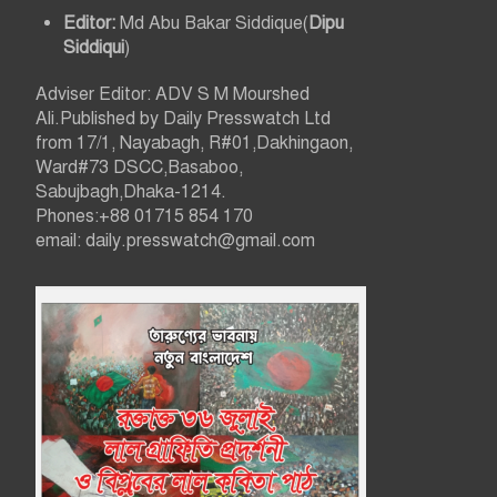
n
Editor:
Md Abu Bakar Siddique(
Dipu
Siddiqui
)
Adviser Editor: ADV S M Mourshed
Ali.Published by Daily Presswatch Ltd
from 17/1, Nayabagh, R#01,Dakhingaon,
Ward#73 DSCC,Basaboo,
Sabujbagh,Dhaka-1214.
Phones:+88 01715 854 170
email: daily.presswatch@gmail.com