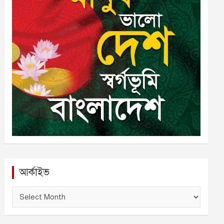
আর্কাইভ
আ
র্কা
ই