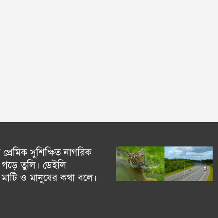
্রেমিক সুশিক্ষিত নাগরিক
গড়ে তুলি। ডেইলি
চ মাটি ও মানুষের কথা বলে।