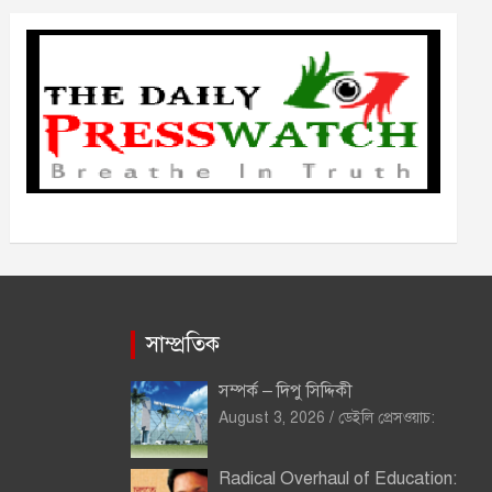
ভ
সাম্প্রতিক
সম্পর্ক – দিপু সিদ্দিকী
August 3, 2026
ডেইলি প্রেসওয়াচ:
Radical Overhaul of Education: