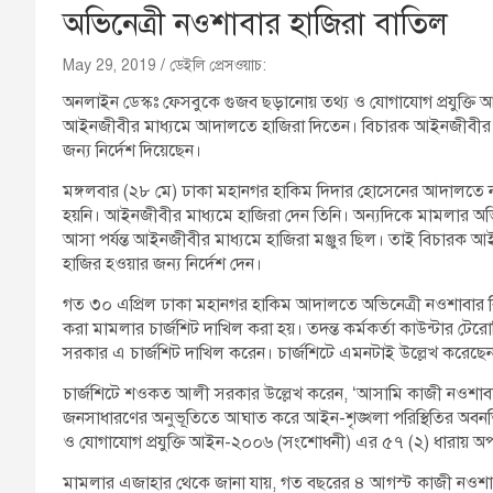
অভিনেত্রী নওশাবার হাজিরা বাতিল
May 29, 2019
ডেইলি প্রেসওয়াচ:
অনলাইন ডেস্কঃ ফেসবুকে গুজব ছড়ানোয় তথ্য ও যোগাযোগ প্রযুক্
আইনজীবীর মাধ্যমে আদালতে হাজিরা দিতেন। বিচারক আইনজীবীর ম
জন্য নির্দেশ দিয়েছেন।
মঙ্গলবার (২৮ মে) ঢাকা মহানগর হাকিম দিদার হোসেনের আদালতে ন
হয়নি। আইনজীবীর মাধ্যমে হাজিরা দেন তিনি। অন্যদিকে মামলার অভ
আসা পর্যন্ত আইনজীবীর মাধ্যমে হাজিরা মঞ্জুর ছিল। তাই বিচারক
হাজির হওয়ার জন্য নির্দেশ দেন।
গত ৩০ এপ্রিল ঢাকা মহানগর হাকিম আদালতে অভিনেত্রী নওশাবার বিরুদ
করা মামলার চার্জশিট দাখিল করা হয়। তদন্ত কর্মকর্তা কাউন্টার টের
সরকার এ চার্জশিট দাখিল করেন। চার্জশিটে এমনটাই উল্লেখ করেছেন
চার্জশিটে শওকত আলী সরকার উল্লেখ করেন, ‘আসামি কাজী নওশাবা ইচ্ছা
জনসাধারণের অনুভূতিতে আঘাত করে আইন-শৃঙ্খলা পরিস্থিতির অবনতি 
ও যোগাযোগ প্রযুক্তি আইন-২০০৬ (সংশোধনী) এর ৫৭ (২) ধারায় অ
মামলার এজাহার থেকে জানা যায়, গত বছরের ৪ আগস্ট কাজী নওশাবা