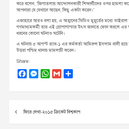
করে বলেন, ‘জিগাতলায় আন্দোলনকারী শিক্ষার্থীদের ওপর হামলা
আপনারা যে যেখানে আছেন, কিছু একটা করেন।’
এজাহারে আরও বলা হয়, এ আহ্বানের ভিডিও মুহূর্তের মধ্যে ভাইরাল হ
গণমাধ্যমকর্মী তার এই প্রোপাগান্ডার উৎস জানতে ফোন করলে এর স্
ধরনের কোনো ঘটনাও ঘটেনি।
এ ঘটনায় ৫ আগস্ট র‌্যাব-১ এর কর্মকর্তা আমিরুল ইসলাম বাদী হয়
উত্তরা পশ্চিম থানায় মামলাটি করেন।
Share:
F
M
W
G
S
a
e
h
m
h
c
ss
at
ail
ar
e
e
s
e
P
b
n
A
ফিরে দেখা-২০১৫ ক্রিকেট বিশ্বকাপ
o
o
g
p
o
er
p