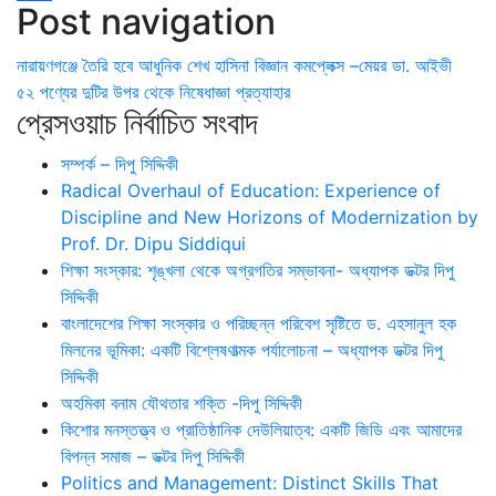
Post navigation
Share
নারায়ণগঞ্জে তৈরি হবে আধুনিক শেখ হাসিনা বিজ্ঞান কমপ্লেক্স –মেয়র ডা. আইভী
৫২ পণ্যের দুটির উপর থেকে নিষেধাজ্ঞা প্রত্যাহার
প্রেসওয়াচ নির্বাচিত সংবাদ
সম্পর্ক – দিপু সিদ্দিকী
Radical Overhaul of Education: Experience of
Discipline and New Horizons of Modernization by
Prof. Dr. Dipu Siddiqui
শিক্ষা সংস্কার: শৃঙ্খলা থেকে অগ্রগতির সম্ভাবনা- অধ্যাপক ডক্টর দিপু
সিদ্দিকী
বাংলাদেশের শিক্ষা সংস্কার ও পরিচ্ছন্ন পরিবেশ সৃষ্টিতে ড. এহসানুল হক
মিলনের ভূমিকা: একটি বিশ্লেষণাত্মক পর্যালোচনা – অধ্যাপক ডক্টর দিপু
সিদ্দিকী
অহমিকা বনাম যৌথতার শক্তি -দিপু সিদ্দিকী
কিশোর মনস্তত্ত্ব ও প্রাতিষ্ঠানিক দেউলিয়াত্ব: একটি জিডি এবং আমাদের
বিপন্ন সমাজ – ডক্টর দিপু সিদ্দিকী
Politics and Management: Distinct Skills That