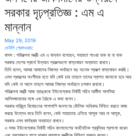
সরকার দৃঢ়প্রতিজ্ঞ : এম এ
মান্নান
May 29, 2019
ডেইলি প্রেসওয়াচ:
বাসস : পরিকল্পনা মন্ত্রী এম এ মান্নান বলেছেন, সহায়তা পাওয়া যাক বা না যাক
সরকার দেশের স্বার্থে উন্নয়ন প্রকল্পগুলো বাস্তবায়ন অব্যাহত রাখবে।
তিনি বলেন, আমরা আমাদের নিজস্ব অর্থায়নে বড় অনেক প্রকল্প বাস্তবায়ন করছি।
এসব প্রকল্পের অংশীদার হতে যদি কেউ চায় তাহলে তাদের স্বাগত জানানো হবে আর
যদি কেউ না আসে তাহলে আমরা নিজস্ব অর্থায়নে চলমান রাখবো।
পরিকল্পনা মন্ত্রী আজ ব্যাঙ্ককে ইউনেস্কোর নির্বাহী সচিব আর্মীদা সালসিয়া
আলিসজাহানার সঙ্গে এক বৈঠকে এ কথা বলেন।
সরকার দারিদ্র্য বিমোচনের পাশাপাশি জনগণের মৌলিক অধিকার নিশ্চিত করতে কাজ
করছে উল্লেখ করে তিনি বলেন, কেউ সহায়তায় এগিয়ে আসুক আর না আসুক,
সরকার এসব কার্যক্রম অব্যাহত রাখবে।
এ সময় ইউনেস্কোর নির্বাহী সচিব বাংলাদেশের অর্থনৈতিক প্রবৃদ্ধির প্রশংসা করেন
এবং প্রয়োজনে পাশে থাকার ব্যাপারে মন্ত্রীকে নিশ্চিতা প্রদান করেন।