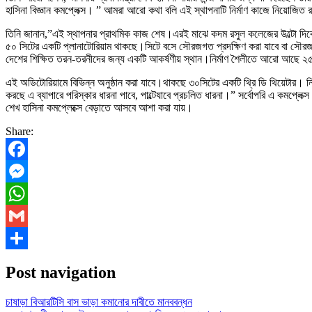
হাসিনা বিজ্ঞান কমপ্লেক্স। ” আমরা আরো কথা বলি এই স্থাপনাটি নির্মাণ কাজে নিয়োজিত 
তিনি জানান,”এই স্থাপনার প্রাথমিক কাজ শেষ।এরই মাঝে কদম রসুল কলেজের উল্টো দিকে সি
৫০ সিটের একটি প্লানাটোরিয়াম থাকছে।সিটে বসে সৌরজগত প্রদক্ষিণ করা যাবে বা সৌরজগত সম
দেশের শিক্ষিত তরন-তরনীদের জন্য একটি আকর্ষণীয় স্থান।নির্মাণ শৈলীতে আরো আছে ২
এই অডিটোরিয়ামে বিভিন্ন অনুষ্ঠান করা যাবে।থাকছে ৩০সিটের একটি থ্রি ডি থিয়েটার। নি
করছে এ ব্যাপারে পরিস্কার ধারনা পাবে, পাল্টেযাবে প্রচলিত ধারনা।” সর্বোপরি এ কমপ্লেক
শেখ হাসিনা কমপ্লেক্সে বেড়াতে আসবে আশা করা যায়।
Share:
Facebook
Messenger
WhatsApp
Gmail
Share
Post navigation
চাষাড়া বিআরটিসি বাস ভাড়া কমানোর দাবীতে মানববন্ধন