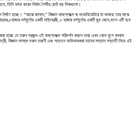
ে, তিনি বর্ননা করেন নির্মান শৈলীর ছোট বড় দিকগুলো।
ির্মাণ হচ্ছে। “আরো জানান,” বিজ্ঞান কমপ্লেক্সে বা নভোথিয়েটারে যা থাকছে তার মাঝে
াদুঘর,৮হাজার বর্গফুটের একটি লাইব্রেরী, ৮ হাজার বর্গফুটের একটি য়ুথ জোন,ফলে এটি হবে
করা হচ্ছে যে তরুন প্রজন্ম এই কমপ্লেক্সে পরিদর্শন করলে তারা এখন কোন যুগে বসবাস
র ছাত্রী, বিজ্ঞান মনস্ক তরুন তরুণী এবং সচেতন অভিভাবকরা তাদের সন্তান সন্ততী নিয়ে এই