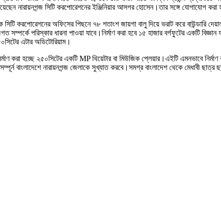
রয়েছেন নারায়নগন্জ সিটি করপোরেশনের ইঞ্জিনিয়ার আসগর হোসেন।তার সঙ্গে যোগাযোগ করা হল
টি করপোরেশনের অফিসের পিছনে ৭৮ শতাংশ জায়গা বালু দিয়ে ভরাট করে বাউন্ডারি দেয়াল ন
্পর্কে পরিস্কার ধারনা পাওয়া যাবে।নির্মাণ করা হবে ১৫ হাজার বর্গফুটের একটি বিজ্ঞান য
৫০সিটের এটার অডিটোরিয়াম।
র্মাণ করা হচ্ছে ২৫০সিটের একটি MP থিয়েটার বা মিউজিক প্লেয়ার।এইটি এমনভাবে নির্মাণ 
্স সম্পূর্ন বাংলাদেশে নারায়নগন্জ জেলাকে সুখ্যাত করবে।সমগ্র বাংলাদেশ থেকে মেধাবী ছাত্