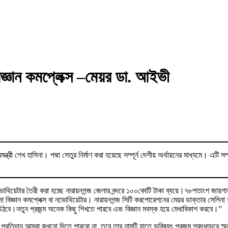
িজ্ঞান কমপ্লেক্স –মেয়র ডা. আইভী
্ত্রী শেখ হাসিনা। পদ্মা সেতুর নির্মাণ করা হয়েছে সম্পূর্ন দেশীয় অর্থায়নের মাধ্যমে। এটি 
ভোথিয়েটার তৈরী করা হচ্ছে নারায়নগন্জ জেলার বন্দরে ১০০কোটি টাকা ব্যয়ে।৭৮শতাংশ জায়
 বিজ্ঞান কমপ্লেক্স বা নভোথিয়েটার। নারায়নগন্জ সিটি করপোরেশনের মেয়র ডাক্তার সেলিনা 
উঠবে।নতুন প্রজন্ম অনেক কিছু শিখতে পারবে এবং বিজ্ঞান মবস্ক হয়ে মেধাবিকাশ করবে।”
ার প্রতিদান আমরা কখনো দিতে পারবো না, তবে তার নামটি যাতে ভবিষ্যৎ প্রজন্ম শ্রদ্ধাভরে 