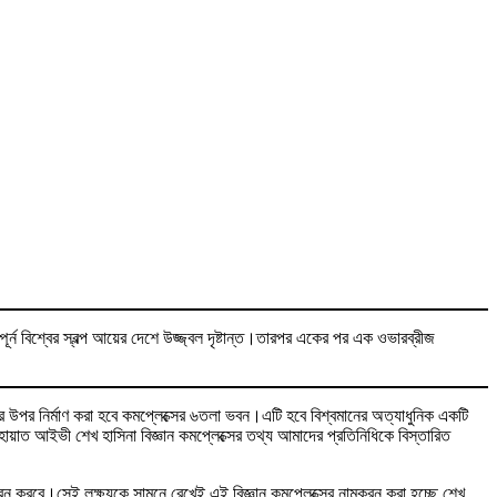
সম্পূর্ন বিশ্বের স্বল্প আয়ের দেশে উজ্জ্বল দৃষ্টান্ত।তারপর একের পর এক ওভারব্রীজ
গার উপর নির্মাণ করা হবে কমপ্লেক্সের ৬তলা ভবন।এটি হবে বিশ্বমানের অত্যাধুনিক একটি
হায়াত আইভী শেখ হাসিনা বিজ্ঞান কমপ্লেক্সের তথ্য আমাদের প্রতিনিধিকে বিস্তারিত
স্মরন করবে।সেই লক্ষ্যকে সামনে রেখেই এই বিজ্ঞান কমপ্লেক্সের নামকরন করা হচ্ছে শেখ