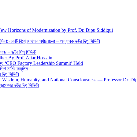
New Horizons of Modernization by Prof. Dr. Dipu Siddiqui
িকা: একটি বিশ্লেষণাত্মক পর্যালোচনা – অধ্যাপক ডক্টর দিপু সিদ্দিকী
জ – ডক্টর দিপু সিদ্দিকী
ther By Prof. Aliar Hossain
gy: ‘CEO Factory Leadership Summit’ Held
শিপ সামিট অনুষ্ঠিত
িপু সিদ্দিকী
 of Wisdom, Humanity, and National Consciousness — Professor Dr. Di
 প্রফেসর ডক্টর দিপু সিদ্দিকী