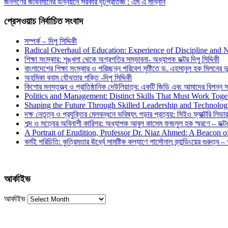
জনগণের জীবনমানের উন্নয়নে সরকার দৃঢ়প্রতিজ্ঞ : এম এ মান্নান
প্রেসওয়াচ নির্বাচিত সংবাদ
সম্পর্ক – দিপু সিদ্দিকী
Radical Overhaul of Education: Experience of Discipline and 
শিক্ষা সংস্কার: শৃঙ্খলা থেকে অগ্রগতির সম্ভাবনা- অধ্যাপক ডক্টর দিপু সিদ্দিকী
বাংলাদেশের শিক্ষা সংস্কার ও পরিচ্ছন্ন পরিবেশ সৃষ্টিতে ড. এহসানুল হক মিলনের ভূম
অহমিকা বনাম যৌথতার শক্তি -দিপু সিদ্দিকী
কিশোর মনস্তত্ত্ব ও প্রাতিষ্ঠানিক দেউলিয়াত্ব: একটি জিডি এবং আমাদের বিপন্ন সমা
Politics and Management: Distinct Skills That Must Work Toge
Shaping the Future Through Skilled Leadership and Technolo
দক্ষ নেতৃত্ব ও প্রযুক্তির মেলবন্ধনে ভবিষ্যৎ গড়ার প্রত্যয়: সিইও ফ্যাক্টরি লিডার
শব্দ ও সত্যের অবিনাশী কারিগর: অধ্যাপক আবুল কাসেম ফজলুল হক স্মরণে – ডক্টর দ
A Portrait of Erudition, Professor Dr. Niaz Ahmed: A Beacon
কর্মই পরিচিতি: কৃত্রিমতার ঊর্ধ্বে সামষ্টিক কল্যাণে পার্সোনাল ব্র্যান্ডিংয়ের গুরুত্ব –
আর্কাইভ
আর্কাইভ