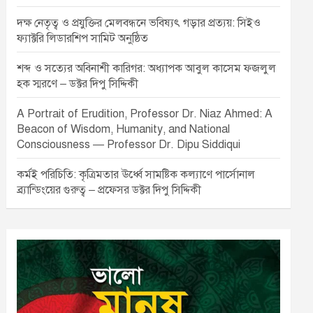
দক্ষ নেতৃত্ব ও প্রযুক্তির মেলবন্ধনে ভবিষ্যৎ গড়ার প্রত্যয়: সিইও
ফ্যাক্টরি লিডারশিপ সামিট অনুষ্ঠিত
শব্দ ও সত্যের অবিনাশী কারিগর: অধ্যাপক আবুল কাসেম ফজলুল
হক স্মরণে – ডক্টর দিপু সিদ্দিকী
A Portrait of Erudition, Professor Dr. Niaz Ahmed: A
Beacon of Wisdom, Humanity, and National
Consciousness — Professor Dr. Dipu Siddiqui
কর্মই পরিচিতি: কৃত্রিমতার ঊর্ধ্বে সামষ্টিক কল্যাণে পার্সোনাল
ব্র্যান্ডিংয়ের গুরুত্ব – প্রফেসর ডক্টর দিপু সিদ্দিকী