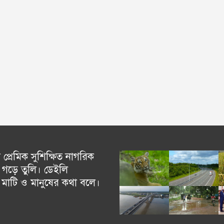
্রেমিক সুশিক্ষিত নাগরিক
গড়ে তুলি। ডেইলি
চ মাটি ও মানুষের কথা বলে।