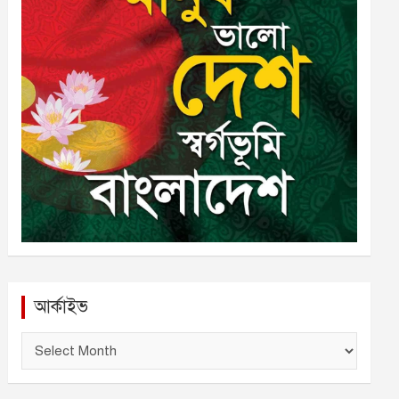
আর্কাইভ
আ
র্কা
ই