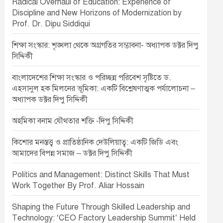
Radical Overhaul of Education: Experience of
Discipline and New Horizons of Modernization by
Prof. Dr. Dipu Siddiqui
শিক্ষা সংস্কার: শৃঙ্খলা থেকে অগ্রগতির সম্ভাবনা- অধ্যাপক ডক্টর দিপু
সিদ্দিকী
বাংলাদেশের শিক্ষা সংস্কার ও পরিচ্ছন্ন পরিবেশ সৃষ্টিতে ড.
এহসানুল হক মিলনের ভূমিকা: একটি বিশ্লেষণাত্মক পর্যালোচনা –
অধ্যাপক ডক্টর দিপু সিদ্দিকী
অহমিকা বনাম যৌথতার শক্তি -দিপু সিদ্দিকী
কিশোর মনস্তত্ত্ব ও প্রাতিষ্ঠানিক দেউলিয়াত্ব: একটি জিডি এবং
আমাদের বিপন্ন সমাজ – ডক্টর দিপু সিদ্দিকী
Politics and Management: Distinct Skills That Must
Work Together By Prof. Aliar Hossain
Shaping the Future Through Skilled Leadership and
Technology: ‘CEO Factory Leadership Summit’ Held