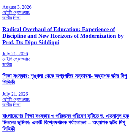
August 3, 2026
ডেইলি প্রেসওয়াচ:
জাতীয়
শিক্ষা
Radical Overhaul of Education: Experience of
Discipline and New Horizons of Modernization by
Prof. Dr. Dipu Siddiqui
July 21, 2026
ডেইলি প্রেসওয়াচ:
জাতীয়
শিক্ষা সংস্কার: শৃঙ্খলা থেকে অগ্রগতির সম্ভাবনা- অধ্যাপক ডক্টর দিপু
সিদ্দিকী
July 21, 2026
ডেইলি প্রেসওয়াচ:
জাতীয়
শিক্ষা
বাংলাদেশের শিক্ষা সংস্কার ও পরিচ্ছন্ন পরিবেশ সৃষ্টিতে ড. এহসানুল হক
মিলনের ভূমিকা: একটি বিশ্লেষণাত্মক পর্যালোচনা – অধ্যাপক ডক্টর দিপু
সিদ্দিকী