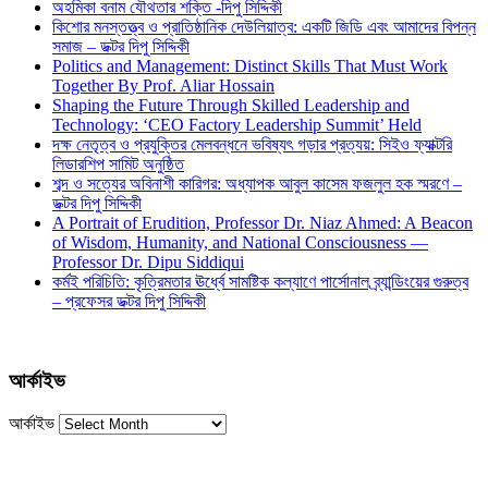
অহমিকা বনাম যৌথতার শক্তি -দিপু সিদ্দিকী
কিশোর মনস্তত্ত্ব ও প্রাতিষ্ঠানিক দেউলিয়াত্ব: একটি জিডি এবং আমাদের বিপন্ন
সমাজ – ডক্টর দিপু সিদ্দিকী
Politics and Management: Distinct Skills That Must Work
Together By Prof. Aliar Hossain
Shaping the Future Through Skilled Leadership and
Technology: ‘CEO Factory Leadership Summit’ Held
দক্ষ নেতৃত্ব ও প্রযুক্তির মেলবন্ধনে ভবিষ্যৎ গড়ার প্রত্যয়: সিইও ফ্যাক্টরি
লিডারশিপ সামিট অনুষ্ঠিত
শব্দ ও সত্যের অবিনাশী কারিগর: অধ্যাপক আবুল কাসেম ফজলুল হক স্মরণে –
ডক্টর দিপু সিদ্দিকী
A Portrait of Erudition, Professor Dr. Niaz Ahmed: A Beacon
of Wisdom, Humanity, and National Consciousness —
Professor Dr. Dipu Siddiqui
কর্মই পরিচিতি: কৃত্রিমতার ঊর্ধ্বে সামষ্টিক কল্যাণে পার্সোনাল ব্র্যান্ডিংয়ের গুরুত্ব
– প্রফেসর ডক্টর দিপু সিদ্দিকী
আর্কাইভ
আর্কাইভ