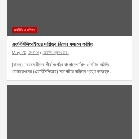
অর্থনীতি ও বাণিজ্য
এফবিসিসিআইয়ের দায়িত্ব নিলেন ফজলে ফাহিম
May 20, 2019
ডেইলি প্রেসওয়াচ:
(বাসস) : ব্যবসায়ীদের শীর্ষ সংগঠন বাংলাদেশ শিল্প ও বণিক সমিতি
ফেডারেশনের (এফবিসিসিআই) সভাপতির দায়িত্ব গ্রহণ করেছেন…