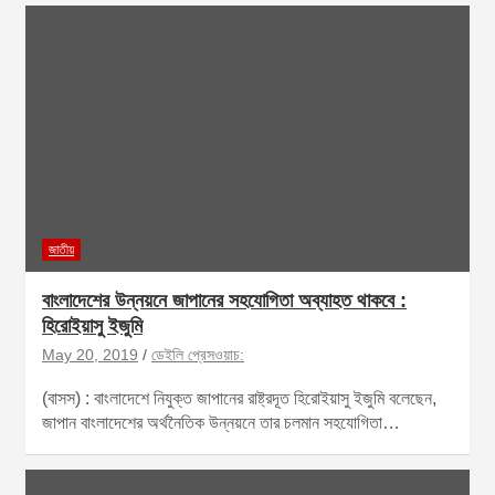
জাতীয়
বাংলাদেশের উন্নয়নে জাপানের সহযোগিতা অব্যাহত থাকবে :
হিরোইয়াসু ইজুমি
May 20, 2019
ডেইলি প্রেসওয়াচ:
(বাসস) : বাংলাদেশে নিযুক্ত জাপানের রাষ্ট্রদূত হিরোইয়াসু ইজুমি বলেছেন,
জাপান বাংলাদেশের অর্থনৈতিক উন্নয়নে তার চলমান সহযোগিতা…