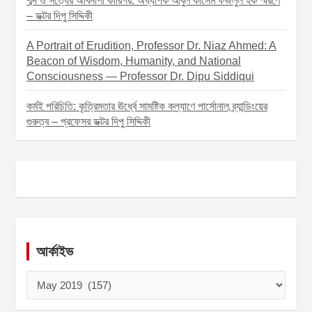
শব্দ ও সত্যের অবিনাশী কারিগর: অধ্যাপক আবুল কাসেম ফজলুল হক স্মরণে
– ডক্টর দিপু সিদ্দিকী
A Portrait of Erudition, Professor Dr. Niaz Ahmed: A
Beacon of Wisdom, Humanity, and National
Consciousness — Professor Dr. Dipu Siddiqui
কর্মই পরিচিতি: কৃত্রিমতার ঊর্ধ্বে সামষ্টিক কল্যাণে পার্সোনাল ব্র্যান্ডিংয়ের
গুরুত্ব – প্রফেসর ডক্টর দিপু সিদ্দিকী
আর্কাইভ
আ
র্কা
ই