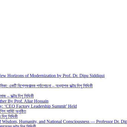
New Horizons of Modernization by Prof. Dr. Dipu Siddiqui
িকা: একটি বিশ্লেষণাত্মক পর্যালোচনা – অধ্যাপক ডক্টর দিপু সিদ্দিকী
জ – ডক্টর দিপু সিদ্দিকী
ther By Prof. Aliar Hossain
gy: ‘CEO Factory Leadership Summit’ Held
শিপ সামিট অনুষ্ঠিত
িপু সিদ্দিকী
 of Wisdom, Humanity, and National Consciousness — Professor Dr. Di
 প্রফেসর ডক্টর দিপু সিদ্দিকী