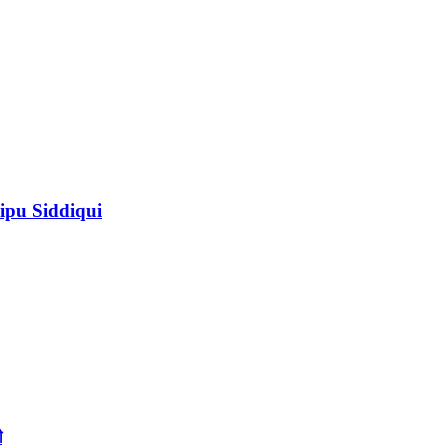
ipu Siddiqui
ী