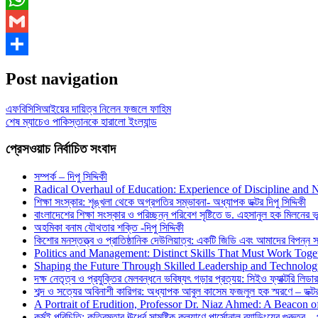
WhatsApp
Gmail
Share
Post navigation
এফবিসিসিআইয়ের দায়িত্ব নিলেন ফজলে ফাহিম
শেষ ম্যাচেও পাকিস্তানকে হারালো ইংল্যান্ড
প্রেসওয়াচ নির্বাচিত সংবাদ
সম্পর্ক – দিপু সিদ্দিকী
Radical Overhaul of Education: Experience of Discipline and 
শিক্ষা সংস্কার: শৃঙ্খলা থেকে অগ্রগতির সম্ভাবনা- অধ্যাপক ডক্টর দিপু সিদ্দিকী
বাংলাদেশের শিক্ষা সংস্কার ও পরিচ্ছন্ন পরিবেশ সৃষ্টিতে ড. এহসানুল হক মিলনের ভূম
অহমিকা বনাম যৌথতার শক্তি -দিপু সিদ্দিকী
কিশোর মনস্তত্ত্ব ও প্রাতিষ্ঠানিক দেউলিয়াত্ব: একটি জিডি এবং আমাদের বিপন্ন সমা
Politics and Management: Distinct Skills That Must Work Toge
Shaping the Future Through Skilled Leadership and Technolo
দক্ষ নেতৃত্ব ও প্রযুক্তির মেলবন্ধনে ভবিষ্যৎ গড়ার প্রত্যয়: সিইও ফ্যাক্টরি লিডার
শব্দ ও সত্যের অবিনাশী কারিগর: অধ্যাপক আবুল কাসেম ফজলুল হক স্মরণে – ডক্টর দ
A Portrait of Erudition, Professor Dr. Niaz Ahmed: A Beacon
কর্মই পরিচিতি: কৃত্রিমতার ঊর্ধ্বে সামষ্টিক কল্যাণে পার্সোনাল ব্র্যান্ডিংয়ের গুরুত্ব –