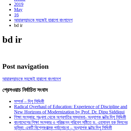
2019
May
16
আয়ারল্যান্ডকে সহজেই হারালো বাংলাদেশ
bd ir
bd ir
Post navigation
আয়ারল্যান্ডকে সহজেই হারালো বাংলাদেশ
প্রেসওয়াচ নির্বাচিত সংবাদ
সম্পর্ক – দিপু সিদ্দিকী
Radical Overhaul of Education: Experience of Discipline and
New Horizons of Modernization by Prof. Dr. Dipu Siddiqui
শিক্ষা সংস্কার: শৃঙ্খলা থেকে অগ্রগতির সম্ভাবনা- অধ্যাপক ডক্টর দিপু সিদ্দিকী
বাংলাদেশের শিক্ষা সংস্কার ও পরিচ্ছন্ন পরিবেশ সৃষ্টিতে ড. এহসানুল হক মিলনের
ভূমিকা: একটি বিশ্লেষণাত্মক পর্যালোচনা – অধ্যাপক ডক্টর দিপু সিদ্দিকী