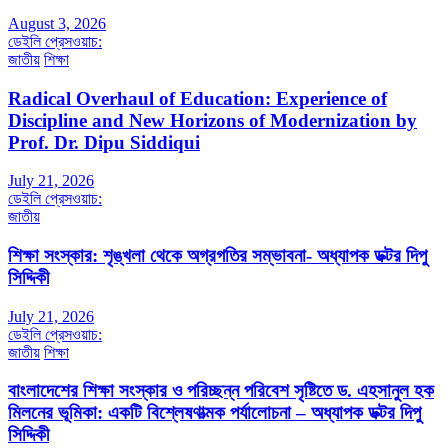
August 3, 2026
ডেইলি প্রেসওয়াচ:
জাতীয়
শিক্ষা
Radical Overhaul of Education: Experience of
Discipline and New Horizons of Modernization by
Prof. Dr. Dipu Siddiqui
July 21, 2026
ডেইলি প্রেসওয়াচ:
জাতীয়
শিক্ষা সংস্কার: শৃঙ্খলা থেকে অগ্রগতির সম্ভাবনা- অধ্যাপক ডক্টর দিপু
সিদ্দিকী
July 21, 2026
ডেইলি প্রেসওয়াচ:
জাতীয়
শিক্ষা
বাংলাদেশের শিক্ষা সংস্কার ও পরিচ্ছন্ন পরিবেশ সৃষ্টিতে ড. এহসানুল হক
মিলনের ভূমিকা: একটি বিশ্লেষণাত্মক পর্যালোচনা – অধ্যাপক ডক্টর দিপু
সিদ্দিকী