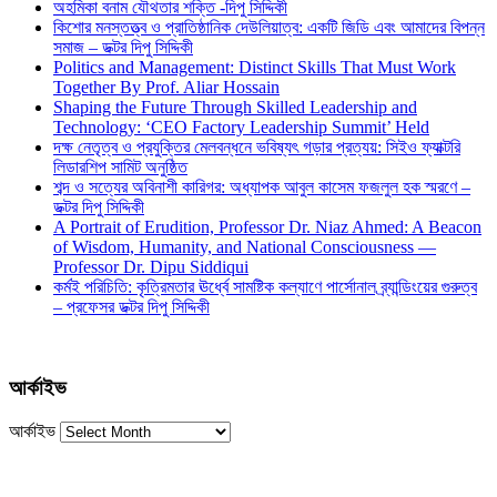
অহমিকা বনাম যৌথতার শক্তি -দিপু সিদ্দিকী
কিশোর মনস্তত্ত্ব ও প্রাতিষ্ঠানিক দেউলিয়াত্ব: একটি জিডি এবং আমাদের বিপন্ন
সমাজ – ডক্টর দিপু সিদ্দিকী
Politics and Management: Distinct Skills That Must Work
Together By Prof. Aliar Hossain
Shaping the Future Through Skilled Leadership and
Technology: ‘CEO Factory Leadership Summit’ Held
দক্ষ নেতৃত্ব ও প্রযুক্তির মেলবন্ধনে ভবিষ্যৎ গড়ার প্রত্যয়: সিইও ফ্যাক্টরি
লিডারশিপ সামিট অনুষ্ঠিত
শব্দ ও সত্যের অবিনাশী কারিগর: অধ্যাপক আবুল কাসেম ফজলুল হক স্মরণে –
ডক্টর দিপু সিদ্দিকী
A Portrait of Erudition, Professor Dr. Niaz Ahmed: A Beacon
of Wisdom, Humanity, and National Consciousness —
Professor Dr. Dipu Siddiqui
কর্মই পরিচিতি: কৃত্রিমতার ঊর্ধ্বে সামষ্টিক কল্যাণে পার্সোনাল ব্র্যান্ডিংয়ের গুরুত্ব
– প্রফেসর ডক্টর দিপু সিদ্দিকী
আর্কাইভ
আর্কাইভ