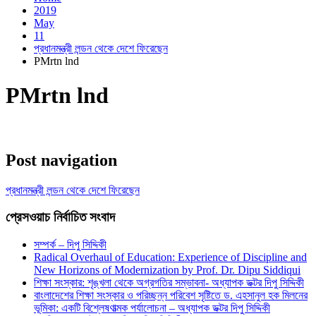
2019
May
11
প্রধানমন্ত্রী লন্ডন থেকে দেশে ফিরেছেন
PMrtn lnd
PMrtn lnd
Post navigation
প্রধানমন্ত্রী লন্ডন থেকে দেশে ফিরেছেন
প্রেসওয়াচ নির্বাচিত সংবাদ
সম্পর্ক – দিপু সিদ্দিকী
Radical Overhaul of Education: Experience of Discipline and
New Horizons of Modernization by Prof. Dr. Dipu Siddiqui
শিক্ষা সংস্কার: শৃঙ্খলা থেকে অগ্রগতির সম্ভাবনা- অধ্যাপক ডক্টর দিপু সিদ্দিকী
বাংলাদেশের শিক্ষা সংস্কার ও পরিচ্ছন্ন পরিবেশ সৃষ্টিতে ড. এহসানুল হক মিলনের
ভূমিকা: একটি বিশ্লেষণাত্মক পর্যালোচনা – অধ্যাপক ডক্টর দিপু সিদ্দিকী