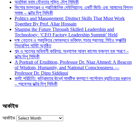
অহমিকা বনাম যৌথতার শক্তি -দিপু সিদ্দিকী
কিশোর মনস্তত্ত্ব ও প্রাতিষ্ঠানিক দেউলিয়াত্ব: একটি জিডি এবং আমাদের বিপন্ন
সমাজ – ডক্টর দিপু সিদ্দিকী
Politics and Management: Distinct Skills That Must Work
Together By Prof. Aliar Hossain
Shaping the Future Through Skilled Leadership and
Technology: ‘CEO Factory Leadership Summit’ Held
দক্ষ নেতৃত্ব ও প্রযুক্তির মেলবন্ধনে ভবিষ্যৎ গড়ার প্রত্যয়: সিইও ফ্যাক্টরি
লিডারশিপ সামিট অনুষ্ঠিত
শব্দ ও সত্যের অবিনাশী কারিগর: অধ্যাপক আবুল কাসেম ফজলুল হক স্মরণে –
ডক্টর দিপু সিদ্দিকী
A Portrait of Erudition, Professor Dr. Niaz Ahmed: A Beacon
of Wisdom, Humanity, and National Consciousness —
Professor Dr. Dipu Siddiqui
কর্মই পরিচিতি: কৃত্রিমতার ঊর্ধ্বে সামষ্টিক কল্যাণে পার্সোনাল ব্র্যান্ডিংয়ের গুরুত্ব
– প্রফেসর ডক্টর দিপু সিদ্দিকী
আর্কাইভ
আর্কাইভ