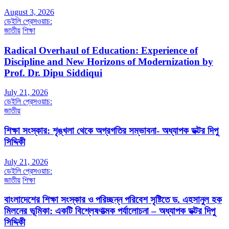
August 3, 2026
ডেইলি প্রেসওয়াচ:
জাতীয়
শিক্ষা
Radical Overhaul of Education: Experience of
Discipline and New Horizons of Modernization by
Prof. Dr. Dipu Siddiqui
July 21, 2026
ডেইলি প্রেসওয়াচ:
জাতীয়
শিক্ষা সংস্কার: শৃঙ্খলা থেকে অগ্রগতির সম্ভাবনা- অধ্যাপক ডক্টর দিপু
সিদ্দিকী
July 21, 2026
ডেইলি প্রেসওয়াচ:
জাতীয়
শিক্ষা
বাংলাদেশের শিক্ষা সংস্কার ও পরিচ্ছন্ন পরিবেশ সৃষ্টিতে ড. এহসানুল হক
মিলনের ভূমিকা: একটি বিশ্লেষণাত্মক পর্যালোচনা – অধ্যাপক ডক্টর দিপু
সিদ্দিকী