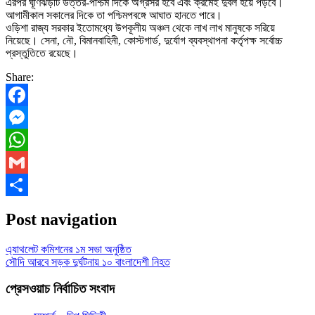
এরপর ঘূর্ণিঝড়টি উত্তর-পশ্চিম দিকে অগ্রসর হবে এবং ক্রমেই দুর্বল হয়ে পড়বে।
আগামীকাল সকালের দিকে তা পশ্চিমপবঙ্গে আঘাত হানতে পারে।
ওড়িশা রাজ্য সরকার ইতোমধ্যে উপকূলীয় অঞ্চল থেকে লাখ লাখ মানুষকে সরিয়ে
নিয়েছে। সেনা, নৌ, বিমানবাহিনী, কোস্টগার্ড, দুর্যোগ ব্যবস্থাপনা কর্তৃপক্ষ সর্বোচ্চ
প্রস্তুতিতে রয়েছে।
Share:
Facebook
Messenger
WhatsApp
Gmail
Share
Post navigation
এ্যাথলেট কমিশনের ১ম সভা অনুষ্ঠিত
সৌদি আরবে সড়ক দুর্ঘটনায় ১০ বাংলাদেশী নিহত
প্রেসওয়াচ নির্বাচিত সংবাদ