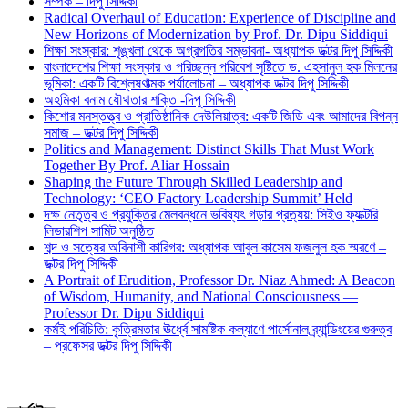
সম্পর্ক – দিপু সিদ্দিকী
Radical Overhaul of Education: Experience of Discipline and
New Horizons of Modernization by Prof. Dr. Dipu Siddiqui
শিক্ষা সংস্কার: শৃঙ্খলা থেকে অগ্রগতির সম্ভাবনা- অধ্যাপক ডক্টর দিপু সিদ্দিকী
বাংলাদেশের শিক্ষা সংস্কার ও পরিচ্ছন্ন পরিবেশ সৃষ্টিতে ড. এহসানুল হক মিলনের
ভূমিকা: একটি বিশ্লেষণাত্মক পর্যালোচনা – অধ্যাপক ডক্টর দিপু সিদ্দিকী
অহমিকা বনাম যৌথতার শক্তি -দিপু সিদ্দিকী
কিশোর মনস্তত্ত্ব ও প্রাতিষ্ঠানিক দেউলিয়াত্ব: একটি জিডি এবং আমাদের বিপন্ন
সমাজ – ডক্টর দিপু সিদ্দিকী
Politics and Management: Distinct Skills That Must Work
Together By Prof. Aliar Hossain
Shaping the Future Through Skilled Leadership and
Technology: ‘CEO Factory Leadership Summit’ Held
দক্ষ নেতৃত্ব ও প্রযুক্তির মেলবন্ধনে ভবিষ্যৎ গড়ার প্রত্যয়: সিইও ফ্যাক্টরি
লিডারশিপ সামিট অনুষ্ঠিত
শব্দ ও সত্যের অবিনাশী কারিগর: অধ্যাপক আবুল কাসেম ফজলুল হক স্মরণে –
ডক্টর দিপু সিদ্দিকী
A Portrait of Erudition, Professor Dr. Niaz Ahmed: A Beacon
of Wisdom, Humanity, and National Consciousness —
Professor Dr. Dipu Siddiqui
কর্মই পরিচিতি: কৃত্রিমতার ঊর্ধ্বে সামষ্টিক কল্যাণে পার্সোনাল ব্র্যান্ডিংয়ের গুরুত্ব
– প্রফেসর ডক্টর দিপু সিদ্দিকী