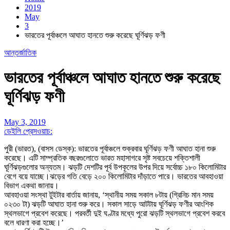
2019
May
3
ভারতের পূর্বাঞ্চলে আঘাত হানতে শুরু করেছে ঘূর্ণিঝড় ফণী
আন্তর্জাতিক
ভারতের পূর্বাঞ্চলে আঘাত হানতে শুরু করেছে
ঘূর্ণিঝড় ফণী
May 3, 2019
ডেইলি প্রেসওয়াচ:
পুরী (ভারত), (বাসস ডেস্ক): ভারতের পূর্বাঞ্চলে শুক্রবার ঘূর্ণিঝড় ফণী আঘাত হানা শুরু
করেছে। এটি সাম্প্রতিক বছরগুলোতে ভারত মহাসাগরে সৃষ্ট সবচেয়ে শক্তিশালী
ঘূর্ণিঝড়গুলোর অন্যতম। ঝড়টি দেশটির পূর্ব উপকূলের উপর দিয়ে সর্বোচ্চ ১৮০ কিলোমিটার
বেগে বয়ে যাচ্ছে।ঝড়ের গতি বেড়ে ২০০ কিলোমিটার দাঁড়াতে পারে। ভারতের আবহাওয়া
বিভাগ একথা জানায়।
আবহাওয়া সংস্থা টুইটার বার্তায় জানায়, ‘স্থানীয় সময় সকাল ৮টায় (গ্রিনিচ মান সময়
০২৩০ টা) ঝড়টি আঘাত হানা শুরু করে। সকাল সাড়ে আটটায় ঘূর্ণিঝড় ফণীর আংশিক
স্থলভাগে প্রবেশ করেছে। পরবর্তী দুই ঘণ্টার মধ্যে পুরো ঝড়টি স্থলভাগে প্রবেশ করবে
বলে ধারণা করা হচ্ছে।’