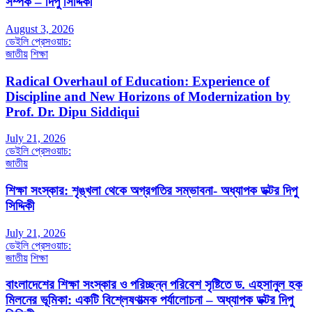
সম্পর্ক – দিপু সিদ্দিকী
August 3, 2026
ডেইলি প্রেসওয়াচ:
জাতীয়
শিক্ষা
Radical Overhaul of Education: Experience of
Discipline and New Horizons of Modernization by
Prof. Dr. Dipu Siddiqui
July 21, 2026
ডেইলি প্রেসওয়াচ:
জাতীয়
শিক্ষা সংস্কার: শৃঙ্খলা থেকে অগ্রগতির সম্ভাবনা- অধ্যাপক ডক্টর দিপু
সিদ্দিকী
July 21, 2026
ডেইলি প্রেসওয়াচ:
জাতীয়
শিক্ষা
বাংলাদেশের শিক্ষা সংস্কার ও পরিচ্ছন্ন পরিবেশ সৃষ্টিতে ড. এহসানুল হক
মিলনের ভূমিকা: একটি বিশ্লেষণাত্মক পর্যালোচনা – অধ্যাপক ডক্টর দিপু