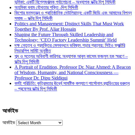
ভূমিকা: একটি বিশ্লেষণাত্মক পর্যালোচনা – অধ্যাপক ডক্টর দিপু সিদ্দিকী
অহমিকা বনাম যৌথতার শক্তি -দিপু সিদ্দিকী
কিশোর মনস্তত্ত্ব ও প্রাতিষ্ঠানিক দেউলিয়াত্ব: একটি জিডি এবং আমাদের বিপন্ন
সমাজ – ডক্টর দিপু সিদ্দিকী
Politics and Management: Distinct Skills That Must Work
Together By Prof. Aliar Hossain
Shaping the Future Through Skilled Leadership and
Technology: ‘CEO Factory Leadership Summit’ Held
দক্ষ নেতৃত্ব ও প্রযুক্তির মেলবন্ধনে ভবিষ্যৎ গড়ার প্রত্যয়: সিইও ফ্যাক্টরি
লিডারশিপ সামিট অনুষ্ঠিত
শব্দ ও সত্যের অবিনাশী কারিগর: অধ্যাপক আবুল কাসেম ফজলুল হক স্মরণে –
ডক্টর দিপু সিদ্দিকী
A Portrait of Erudition, Professor Dr. Niaz Ahmed: A Beacon
of Wisdom, Humanity, and National Consciousness —
Professor Dr. Dipu Siddiqui
কর্মই পরিচিতি: কৃত্রিমতার ঊর্ধ্বে সামষ্টিক কল্যাণে পার্সোনাল ব্র্যান্ডিংয়ের গুরুত্ব
– প্রফেসর ডক্টর দিপু সিদ্দিকী
আর্কাইভ
আর্কাইভ