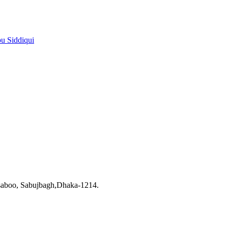
pu Siddiqui
saboo, Sabujbagh,Dhaka-1214.