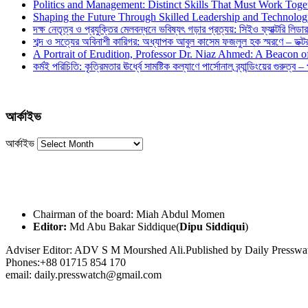
Politics and Management: Distinct Skills That Must Work Toge
Shaping the Future Through Skilled Leadership and Technolo
দক্ষ নেতৃত্ব ও প্রযুক্তির মেলবন্ধনে ভবিষ্যৎ গড়ার প্রত্যয়: সিইও ফ্যাক্টরি লিডার
শব্দ ও সত্যের অবিনাশী কারিগর: অধ্যাপক আবুল কাসেম ফজলুল হক স্মরণে – ডক্টর দ
A Portrait of Erudition, Professor Dr. Niaz Ahmed: A Beacon
কর্মই পরিচিতি: কৃত্রিমতার ঊর্ধ্বে সামষ্টিক কল্যাণে পার্সোনাল ব্র্যান্ডিংয়ের গুরুত্ব –
আর্কাইভ
আর্কাইভ
Chairman of the board: Miah Abdul Momen
Editor:
Md Abu Bakar Siddique(
Dipu Siddiqui
)
Adviser Editor: ADV S M Mourshed Ali.Published by Daily Press
Phones:+88 01715 854 170
email: daily.presswatch@gmail.com