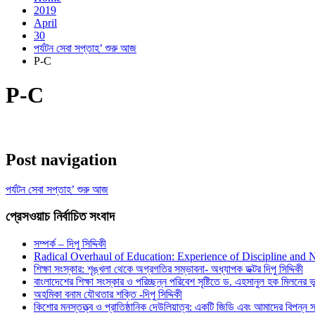
2019
April
30
পর্যটন সেবা সপ্তাহ’ শুরু আজ
P-C
P-C
Post navigation
পর্যটন সেবা সপ্তাহ’ শুরু আজ
প্রেসওয়াচ নির্বাচিত সংবাদ
সম্পর্ক – দিপু সিদ্দিকী
Radical Overhaul of Education: Experience of Discipline and 
শিক্ষা সংস্কার: শৃঙ্খলা থেকে অগ্রগতির সম্ভাবনা- অধ্যাপক ডক্টর দিপু সিদ্দিকী
বাংলাদেশের শিক্ষা সংস্কার ও পরিচ্ছন্ন পরিবেশ সৃষ্টিতে ড. এহসানুল হক মিলনের ভূম
অহমিকা বনাম যৌথতার শক্তি -দিপু সিদ্দিকী
কিশোর মনস্তত্ত্ব ও প্রাতিষ্ঠানিক দেউলিয়াত্ব: একটি জিডি এবং আমাদের বিপন্ন সমা