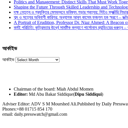
Politics and Management: Distinct Skills That Must Work Toge
Shaping the Future Through Skilled Leadership and Technolo
দক্ষ নেতৃত্ব ও প্রযুক্তির মেলবন্ধনে ভবিষ্যৎ গড়ার প্রত্যয়: সিইও ফ্যাক্টরি লিডার
শব্দ ও সত্যের অবিনাশী কারিগর: অধ্যাপক আবুল কাসেম ফজলুল হক স্মরণে – ডক্টর দ
A Portrait of Erudition, Professor Dr. Niaz Ahmed: A Beacon
কর্মই পরিচিতি: কৃত্রিমতার ঊর্ধ্বে সামষ্টিক কল্যাণে পার্সোনাল ব্র্যান্ডিংয়ের গুরুত্ব –
আর্কাইভ
আর্কাইভ
Chairman of the board: Miah Abdul Momen
Editor:
Md Abu Bakar Siddique(
Dipu Siddiqui
)
Adviser Editor: ADV S M Mourshed Ali.Published by Daily Press
Phones:+88 01715 854 170
email: daily.presswatch@gmail.com