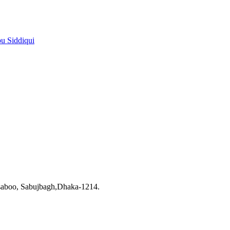
pu Siddiqui
saboo, Sabujbagh,Dhaka-1214.