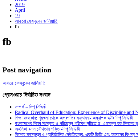
2019
April
19
আবারো ফেসবুকের জালিয়াতি
fb
fb
Post navigation
আবারো ফেসবুকের জালিয়াতি
প্রেসওয়াচ নির্বাচিত সংবাদ
সম্পর্ক – দিপু সিদ্দিকী
Radical Overhaul of Education: Experience of Discipline and 
শিক্ষা সংস্কার: শৃঙ্খলা থেকে অগ্রগতির সম্ভাবনা- অধ্যাপক ডক্টর দিপু সিদ্দিকী
বাংলাদেশের শিক্ষা সংস্কার ও পরিচ্ছন্ন পরিবেশ সৃষ্টিতে ড. এহসানুল হক মিলনের ভূম
অহমিকা বনাম যৌথতার শক্তি -দিপু সিদ্দিকী
কিশোর মনস্তত্ত্ব ও প্রাতিষ্ঠানিক দেউলিয়াত্ব: একটি জিডি এবং আমাদের বিপন্ন সমা