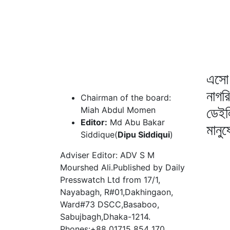
এসো 
নাগর
Chairman of the board:
ডেইল
Miah Abdul Momen
Editor:
Md Abu Bakar
মানু
Siddique(
Dipu Siddiqui
)
Adviser Editor: ADV S M
Mourshed Ali.Published by Daily
Presswatch Ltd from 17/1,
Nayabagh, R#01,Dakhingaon,
Ward#73 DSCC,Basaboo,
Sabujbagh,Dhaka-1214.
Phones:+88 01715 854 170