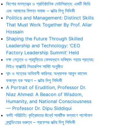
কিশোর মনস্তত্ত্ব ও প্রাতিষ্ঠানিক দেউলিয়াত্ব: একটি জিডি
এবং আমাদের বিপন্ন সমাজ – ডক্টর দিপু সিদ্দিকী
Politics and Management: Distinct Skills
That Must Work Together By Prof. Aliar
Hossain
Shaping the Future Through Skilled
Leadership and Technology: ‘CEO
Factory Leadership Summit’ Held
দক্ষ নেতৃত্ব ও প্রযুক্তির মেলবন্ধনে ভবিষ্যৎ গড়ার প্রত্যয়:
সিইও ফ্যাক্টরি লিডারশিপ সামিট অনুষ্ঠিত
শব্দ ও সত্যের অবিনাশী কারিগর: অধ্যাপক আবুল কাসেম
ফজলুল হক স্মরণে – ডক্টর দিপু সিদ্দিকী
A Portrait of Erudition, Professor Dr.
Niaz Ahmed: A Beacon of Wisdom,
Humanity, and National Consciousness
— Professor Dr. Dipu Siddiqui
কর্মই পরিচিতি: কৃত্রিমতার ঊর্ধ্বে সামষ্টিক কল্যাণে পার্সোনাল
ব্র্যান্ডিংয়ের গুরুত্ব – প্রফেসর ডক্টর দিপু সিদ্দিকী