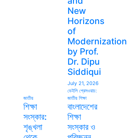
and
New
Horizons
of
Modernization
by Prof.
Dr. Dipu
Siddiqui
July 21, 2026
ডেইলি প্রেসওয়াচ:
জাতীয়
জাতীয়
শিক্ষা
শিক্ষা
বাংলাদেশের
সংস্কার:
শিক্ষা
শৃঙ্খলা
সংস্কার ও
থেকে
পরিচ্ছন্ন