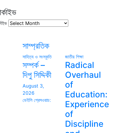
র্কাইভ
কাইভ
সাম্প্রতিক
সাহিত্য ও সংস্কৃতি
জাতীয়
শিক্ষা
সম্পর্ক –
Radical
দিপু সিদ্দিকী
Overhaul
of
August 3,
Education:
2026
ডেইলি প্রেসওয়াচ:
Experience
of
Discipline