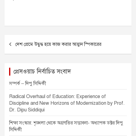
P
দেশ প্রেমে উদ্বুদ্ধ হয়ে কাজ করার আহ্বান স্পিকারের
o
s
t
প্রেসওয়াচ নির্বাচিত সংবাদ
n
সম্পর্ক – দিপু সিদ্দিকী
a
v
Radical Overhaul of Education: Experience of
Discipline and New Horizons of Modernization by Prof.
i
Dr. Dipu Siddiqui
g
শিক্ষা সংস্কার: শৃঙ্খলা থেকে অগ্রগতির সম্ভাবনা- অধ্যাপক ডক্টর দিপু
a
সিদ্দিকী