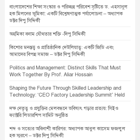
t
বাংলাদেশের শিক্ষা সংস্কার ও পরিচ্ছন্ন পরিবেশ সৃষ্টিতে ড. এহসানুল
i
হক মিলনের ভূমিকা: একটি বিশ্লেষণাত্মক পর্যালোচনা – অধ্যাপক
o
ডক্টর দিপু সিদ্দিকী
n
অহমিকা বনাম যৌথতার শক্তি -দিপু সিদ্দিকী
কিশোর মনস্তত্ত্ব ও প্রাতিষ্ঠানিক দেউলিয়াত্ব: একটি জিডি এবং
আমাদের বিপন্ন সমাজ – ডক্টর দিপু সিদ্দিকী
Politics and Management: Distinct Skills That Must
Work Together By Prof. Aliar Hossain
Shaping the Future Through Skilled Leadership and
Technology: ‘CEO Factory Leadership Summit’ Held
দক্ষ নেতৃত্ব ও প্রযুক্তির মেলবন্ধনে ভবিষ্যৎ গড়ার প্রত্যয়: সিইও
ফ্যাক্টরি লিডারশিপ সামিট অনুষ্ঠিত
শব্দ ও সত্যের অবিনাশী কারিগর: অধ্যাপক আবুল কাসেম ফজলুল
হক স্মরণে – ডক্টর দিপু সিদ্দিকী