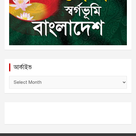
আর্কাইভ
আ
র্কা
ই
ভ