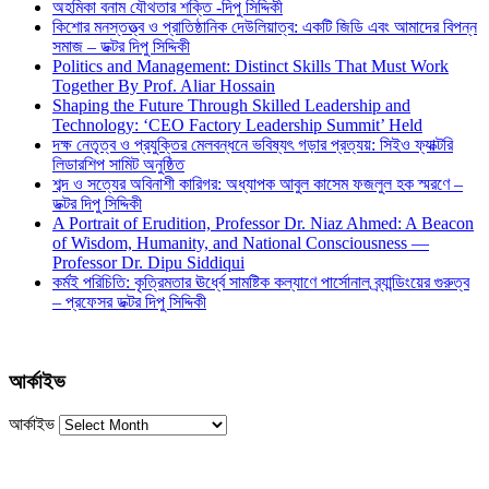
অহমিকা বনাম যৌথতার শক্তি -দিপু সিদ্দিকী
কিশোর মনস্তত্ত্ব ও প্রাতিষ্ঠানিক দেউলিয়াত্ব: একটি জিডি এবং আমাদের বিপন্ন
সমাজ – ডক্টর দিপু সিদ্দিকী
Politics and Management: Distinct Skills That Must Work
Together By Prof. Aliar Hossain
Shaping the Future Through Skilled Leadership and
Technology: ‘CEO Factory Leadership Summit’ Held
দক্ষ নেতৃত্ব ও প্রযুক্তির মেলবন্ধনে ভবিষ্যৎ গড়ার প্রত্যয়: সিইও ফ্যাক্টরি
লিডারশিপ সামিট অনুষ্ঠিত
শব্দ ও সত্যের অবিনাশী কারিগর: অধ্যাপক আবুল কাসেম ফজলুল হক স্মরণে –
ডক্টর দিপু সিদ্দিকী
A Portrait of Erudition, Professor Dr. Niaz Ahmed: A Beacon
of Wisdom, Humanity, and National Consciousness —
Professor Dr. Dipu Siddiqui
কর্মই পরিচিতি: কৃত্রিমতার ঊর্ধ্বে সামষ্টিক কল্যাণে পার্সোনাল ব্র্যান্ডিংয়ের গুরুত্ব
– প্রফেসর ডক্টর দিপু সিদ্দিকী
আর্কাইভ
আর্কাইভ