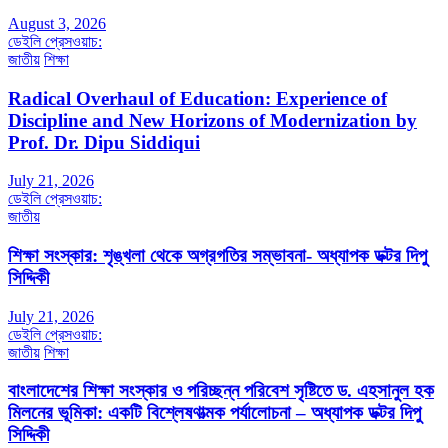
August 3, 2026
ডেইলি প্রেসওয়াচ:
জাতীয়
শিক্ষা
Radical Overhaul of Education: Experience of
Discipline and New Horizons of Modernization by
Prof. Dr. Dipu Siddiqui
July 21, 2026
ডেইলি প্রেসওয়াচ:
জাতীয়
শিক্ষা সংস্কার: শৃঙ্খলা থেকে অগ্রগতির সম্ভাবনা- অধ্যাপক ডক্টর দিপু
সিদ্দিকী
July 21, 2026
ডেইলি প্রেসওয়াচ:
জাতীয়
শিক্ষা
বাংলাদেশের শিক্ষা সংস্কার ও পরিচ্ছন্ন পরিবেশ সৃষ্টিতে ড. এহসানুল হক
মিলনের ভূমিকা: একটি বিশ্লেষণাত্মক পর্যালোচনা – অধ্যাপক ডক্টর দিপু
সিদ্দিকী