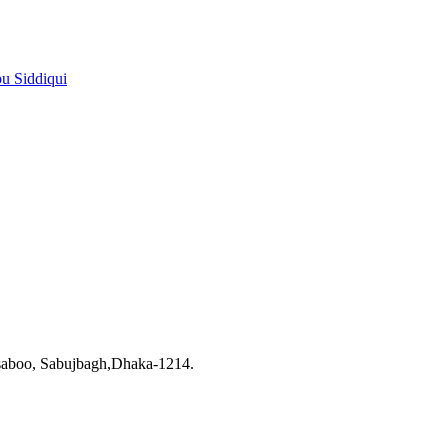
pu Siddiqui
saboo, Sabujbagh,Dhaka-1214.