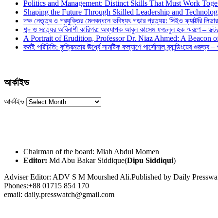
Politics and Management: Distinct Skills That Must Work Toge
Shaping the Future Through Skilled Leadership and Technolo
দক্ষ নেতৃত্ব ও প্রযুক্তির মেলবন্ধনে ভবিষ্যৎ গড়ার প্রত্যয়: সিইও ফ্যাক্টরি লিডার
শব্দ ও সত্যের অবিনাশী কারিগর: অধ্যাপক আবুল কাসেম ফজলুল হক স্মরণে – ডক্টর দ
A Portrait of Erudition, Professor Dr. Niaz Ahmed: A Beacon
কর্মই পরিচিতি: কৃত্রিমতার ঊর্ধ্বে সামষ্টিক কল্যাণে পার্সোনাল ব্র্যান্ডিংয়ের গুরুত্ব –
আর্কাইভ
আর্কাইভ
Chairman of the board: Miah Abdul Momen
Editor:
Md Abu Bakar Siddique(
Dipu Siddiqui
)
Adviser Editor: ADV S M Mourshed Ali.Published by Daily Press
Phones:+88 01715 854 170
email: daily.presswatch@gmail.com