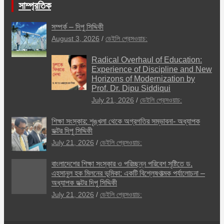
সাম্প্রতিক
সম্পর্ক – দিপু সিদ্দিকী
August 3, 2026
ডেইলি প্রেসওয়াচ:
Radical Overhaul of Education:
Experience of Discipline and New
Horizons of Modernization by
Prof. Dr. Dipu Siddiqui
July 21, 2026
ডেইলি প্রেসওয়াচ:
শিক্ষা সংস্কার: শৃঙ্খলা থেকে অগ্রগতির সম্ভাবনা- অধ্যাপক
ডক্টর দিপু সিদ্দিকী
July 21, 2026
ডেইলি প্রেসওয়াচ:
বাংলাদেশের শিক্ষা সংস্কার ও পরিচ্ছন্ন পরিবেশ সৃষ্টিতে ড.
এহসানুল হক মিলনের ভূমিকা: একটি বিশ্লেষণাত্মক পর্যালোচনা –
অধ্যাপক ডক্টর দিপু সিদ্দিকী
July 21, 2026
ডেইলি প্রেসওয়াচ: