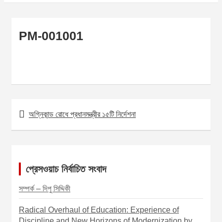
PM-001001
অগ্নিকান্ড রোধে প্রধানমন্ত্রীর ১৫টি নির্দেশনা
P
o
s
t
প্রেসওয়াচ নির্বাচিত সংবাদ
n
সম্পর্ক – দিপু সিদ্দিকী
a
v
Radical Overhaul of Education: Experience of
Discipline and New Horizons of Modernization by