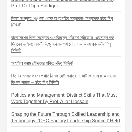
i
Prof. Dr. Dipu Siddiqui
g
শিক্ষা সংস্কার: শৃঙ্খলা থেকে অগ্রগতির সম্ভাবনা- অধ্যাপক ডক্টর দিপু
a
সিদ্দিকী
t
বাংলাদেশের শিক্ষা সংস্কার ও পরিচ্ছন্ন পরিবেশ সৃষ্টিতে ড. এহসানুল হক
i
মিলনের ভূমিকা: একটি বিশ্লেষণাত্মক পর্যালোচনা – অধ্যাপক ডক্টর দিপু
o
সিদ্দিকী
n
অহমিকা বনাম যৌথতার শক্তি -দিপু সিদ্দিকী
কিশোর মনস্তত্ত্ব ও প্রাতিষ্ঠানিক দেউলিয়াত্ব: একটি জিডি এবং আমাদের
বিপন্ন সমাজ – ডক্টর দিপু সিদ্দিকী
Politics and Management: Distinct Skills That Must
Work Together By Prof. Aliar Hossain
Shaping the Future Through Skilled Leadership and
Technology: ‘CEO Factory Leadership Summit’ Held