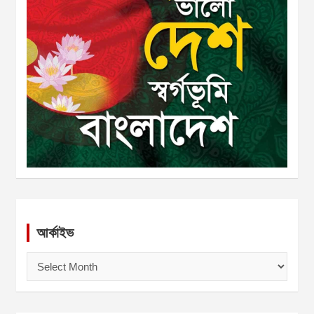
আর্কাইভ
আ
র্কা
ই
ভ