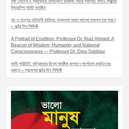
দক্ষ নেতৃত্ব ও প্রযুক্তির মেলবন্ধনে ভবিষ্যৎ গড়ার প্রত্যয়: সিইও ফ্যাক্টরি
লিডারশিপ সামিট অনুষ্ঠিত
শব্দ ও সত্যের অবিনাশী কারিগর: অধ্যাপক আবুল কাসেম ফজলুল হক স্মরণে
– ডক্টর দিপু সিদ্দিকী
A Portrait of Erudition, Professor Dr. Niaz Ahmed: A
Beacon of Wisdom, Humanity, and National
Consciousness — Professor Dr. Dipu Siddiqui
কর্মই পরিচিতি: কৃত্রিমতার ঊর্ধ্বে সামষ্টিক কল্যাণে পার্সোনাল ব্র্যান্ডিংয়ের
গুরুত্ব – প্রফেসর ডক্টর দিপু সিদ্দিকী