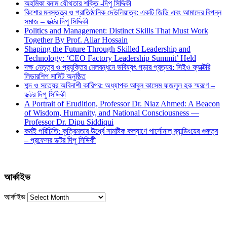
অহমিকা বনাম যৌথতার শক্তি -দিপু সিদ্দিকী
কিশোর মনস্তত্ত্ব ও প্রাতিষ্ঠানিক দেউলিয়াত্ব: একটি জিডি এবং আমাদের বিপন্ন
সমাজ – ডক্টর দিপু সিদ্দিকী
Politics and Management: Distinct Skills That Must Work
Together By Prof. Aliar Hossain
Shaping the Future Through Skilled Leadership and
Technology: ‘CEO Factory Leadership Summit’ Held
দক্ষ নেতৃত্ব ও প্রযুক্তির মেলবন্ধনে ভবিষ্যৎ গড়ার প্রত্যয়: সিইও ফ্যাক্টরি
লিডারশিপ সামিট অনুষ্ঠিত
শব্দ ও সত্যের অবিনাশী কারিগর: অধ্যাপক আবুল কাসেম ফজলুল হক স্মরণে –
ডক্টর দিপু সিদ্দিকী
A Portrait of Erudition, Professor Dr. Niaz Ahmed: A Beacon
of Wisdom, Humanity, and National Consciousness —
Professor Dr. Dipu Siddiqui
কর্মই পরিচিতি: কৃত্রিমতার ঊর্ধ্বে সামষ্টিক কল্যাণে পার্সোনাল ব্র্যান্ডিংয়ের গুরুত্ব
– প্রফেসর ডক্টর দিপু সিদ্দিকী
আর্কাইভ
আর্কাইভ