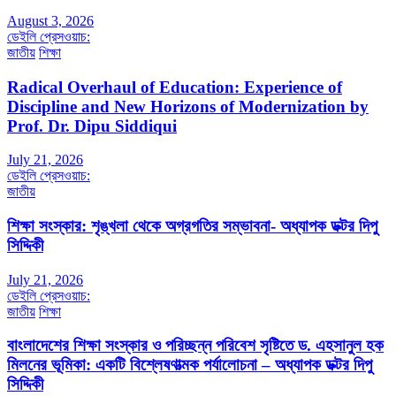
August 3, 2026
ডেইলি প্রেসওয়াচ:
জাতীয়
শিক্ষা
Radical Overhaul of Education: Experience of
Discipline and New Horizons of Modernization by
Prof. Dr. Dipu Siddiqui
July 21, 2026
ডেইলি প্রেসওয়াচ:
জাতীয়
শিক্ষা সংস্কার: শৃঙ্খলা থেকে অগ্রগতির সম্ভাবনা- অধ্যাপক ডক্টর দিপু
সিদ্দিকী
July 21, 2026
ডেইলি প্রেসওয়াচ:
জাতীয়
শিক্ষা
বাংলাদেশের শিক্ষা সংস্কার ও পরিচ্ছন্ন পরিবেশ সৃষ্টিতে ড. এহসানুল হক
মিলনের ভূমিকা: একটি বিশ্লেষণাত্মক পর্যালোচনা – অধ্যাপক ডক্টর দিপু
সিদ্দিকী