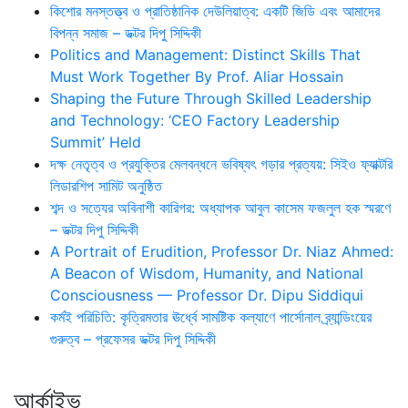
কিশোর মনস্তত্ত্ব ও প্রাতিষ্ঠানিক দেউলিয়াত্ব: একটি জিডি এবং আমাদের
বিপন্ন সমাজ – ডক্টর দিপু সিদ্দিকী
Politics and Management: Distinct Skills That
Must Work Together By Prof. Aliar Hossain
Shaping the Future Through Skilled Leadership
and Technology: ‘CEO Factory Leadership
Summit’ Held
দক্ষ নেতৃত্ব ও প্রযুক্তির মেলবন্ধনে ভবিষ্যৎ গড়ার প্রত্যয়: সিইও ফ্যাক্টরি
লিডারশিপ সামিট অনুষ্ঠিত
শব্দ ও সত্যের অবিনাশী কারিগর: অধ্যাপক আবুল কাসেম ফজলুল হক স্মরণে
– ডক্টর দিপু সিদ্দিকী
A Portrait of Erudition, Professor Dr. Niaz Ahmed:
A Beacon of Wisdom, Humanity, and National
Consciousness — Professor Dr. Dipu Siddiqui
কর্মই পরিচিতি: কৃত্রিমতার ঊর্ধ্বে সামষ্টিক কল্যাণে পার্সোনাল ব্র্যান্ডিংয়ের
গুরুত্ব – প্রফেসর ডক্টর দিপু সিদ্দিকী
আর্কাইভ