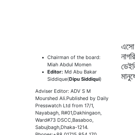
এসো 
নাগর
Chairman of the board:
ডেইল
Miah Abdul Momen
Editor:
Md Abu Bakar
মানু
Siddique(
Dipu Siddiqui
)
Adviser Editor: ADV S M
Mourshed Ali.Published by Daily
Presswatch Ltd from 17/1,
Nayabagh, R#01,Dakhingaon,
Ward#73 DSCC,Basaboo,
Sabujbagh,Dhaka-1214.
Phones:+88 01715 854 170