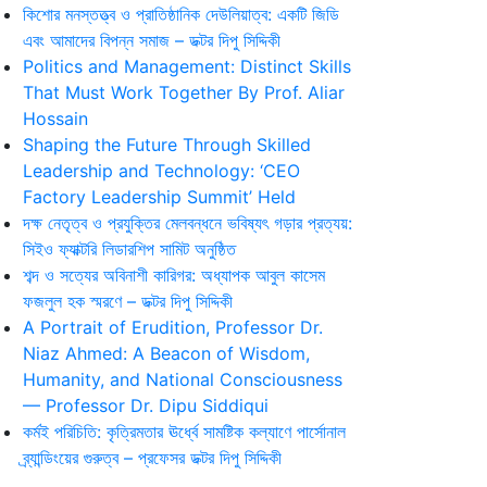
কিশোর মনস্তত্ত্ব ও প্রাতিষ্ঠানিক দেউলিয়াত্ব: একটি জিডি
এবং আমাদের বিপন্ন সমাজ – ডক্টর দিপু সিদ্দিকী
Politics and Management: Distinct Skills
That Must Work Together By Prof. Aliar
Hossain
Shaping the Future Through Skilled
Leadership and Technology: ‘CEO
Factory Leadership Summit’ Held
দক্ষ নেতৃত্ব ও প্রযুক্তির মেলবন্ধনে ভবিষ্যৎ গড়ার প্রত্যয়:
সিইও ফ্যাক্টরি লিডারশিপ সামিট অনুষ্ঠিত
শব্দ ও সত্যের অবিনাশী কারিগর: অধ্যাপক আবুল কাসেম
ফজলুল হক স্মরণে – ডক্টর দিপু সিদ্দিকী
A Portrait of Erudition, Professor Dr.
Niaz Ahmed: A Beacon of Wisdom,
Humanity, and National Consciousness
— Professor Dr. Dipu Siddiqui
কর্মই পরিচিতি: কৃত্রিমতার ঊর্ধ্বে সামষ্টিক কল্যাণে পার্সোনাল
ব্র্যান্ডিংয়ের গুরুত্ব – প্রফেসর ডক্টর দিপু সিদ্দিকী