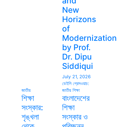
and
New
Horizons
of
Modernization
by Prof.
Dr. Dipu
Siddiqui
July 21, 2026
ডেইলি প্রেসওয়াচ:
জাতীয়
জাতীয়
শিক্ষা
শিক্ষা
বাংলাদেশের
সংস্কার:
শিক্ষা
শৃঙ্খলা
সংস্কার ও
থেকে
পরিচ্ছন্ন