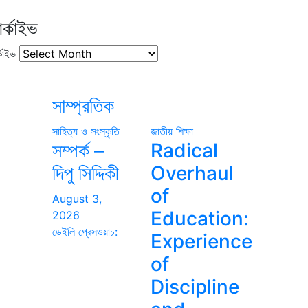
র্কাইভ
কাইভ
সাম্প্রতিক
সাহিত্য ও সংস্কৃতি
জাতীয়
শিক্ষা
সম্পর্ক –
Radical
দিপু সিদ্দিকী
Overhaul
of
August 3,
Education:
2026
ডেইলি প্রেসওয়াচ:
Experience
of
Discipline