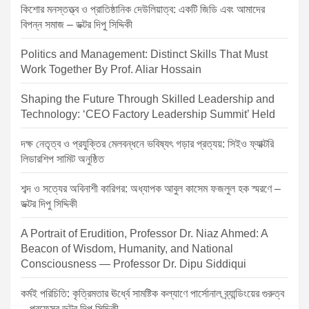
n
কিশোর মনস্তত্ত্ব ও প্রাতিষ্ঠানিক দেউলিয়াত্ব: একটি জিডি এবং আমাদের
বিপন্ন সমাজ – ডক্টর দিপু সিদ্দিকী
Politics and Management: Distinct Skills That Must
Work Together By Prof. Aliar Hossain
Shaping the Future Through Skilled Leadership and
Technology: ‘CEO Factory Leadership Summit’ Held
দক্ষ নেতৃত্ব ও প্রযুক্তির মেলবন্ধনে ভবিষ্যৎ গড়ার প্রত্যয়: সিইও ফ্যাক্টরি
লিডারশিপ সামিট অনুষ্ঠিত
শব্দ ও সত্যের অবিনাশী কারিগর: অধ্যাপক আবুল কাসেম ফজলুল হক স্মরণে –
ডক্টর দিপু সিদ্দিকী
A Portrait of Erudition, Professor Dr. Niaz Ahmed: A
Beacon of Wisdom, Humanity, and National
Consciousness — Professor Dr. Dipu Siddiqui
কর্মই পরিচিতি: কৃত্রিমতার ঊর্ধ্বে সামষ্টিক কল্যাণে পার্সোনাল ব্র্যান্ডিংয়ের গুরুত্ব
– প্রফেসর ডক্টর দিপু সিদ্দিকী