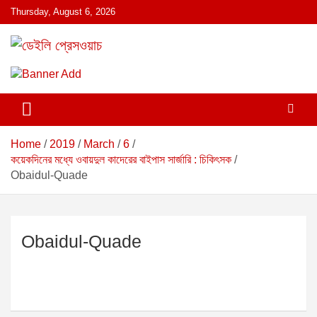
S
Thursday, August 6, 2026
k
i
p
ডেইলি প্রেসওয়াচ মুক্তিযুদ্ধের চেতনায় উদ্বুদ্ধ মুখপত্র
ডেইলি প্রেসওয়াচ
t
o
c
o
n
Home
2019
March
6
t
কয়েকদিনের মধ্যে ওবায়দুল কাদেরের বাইপাস সার্জারি : চিকিৎসক
e
Obaidul-Quade
n
t
Obaidul-Quade