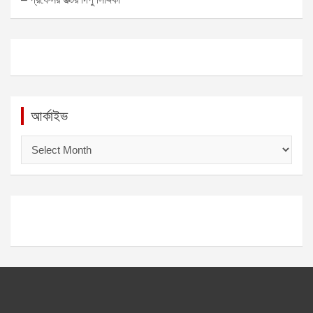
আর্কাইভ
আ
র্কা
ই
ভ