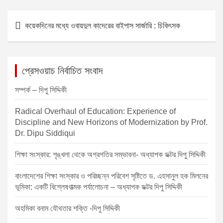
P
কয়েকদিনের মধ্যে ওবায়দুল কাদেরের বাইপাস সার্জারি : চিকিৎসক
o
s
t
প্রেসওয়াচ নির্বাচিত সংবাদ
n
সম্পর্ক – দিপু সিদ্দিকী
a
v
Radical Overhaul of Education: Experience of
Discipline and New Horizons of Modernization by Prof.
i
Dr. Dipu Siddiqui
g
শিক্ষা সংস্কার: শৃঙ্খলা থেকে অগ্রগতির সম্ভাবনা- অধ্যাপক ডক্টর দিপু সিদ্দিকী
a
t
বাংলাদেশের শিক্ষা সংস্কার ও পরিচ্ছন্ন পরিবেশ সৃষ্টিতে ড. এহসানুল হক মিলনের
ভূমিকা: একটি বিশ্লেষণাত্মক পর্যালোচনা – অধ্যাপক ডক্টর দিপু সিদ্দিকী
i
o
অহমিকা বনাম যৌথতার শক্তি -দিপু সিদ্দিকী