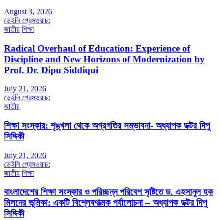
August 3, 2026
ডেইলি প্রেসওয়াচ:
জাতীয়
শিক্ষা
Radical Overhaul of Education: Experience of
Discipline and New Horizons of Modernization by
Prof. Dr. Dipu Siddiqui
July 21, 2026
ডেইলি প্রেসওয়াচ:
জাতীয়
শিক্ষা সংস্কার: শৃঙ্খলা থেকে অগ্রগতির সম্ভাবনা- অধ্যাপক ডক্টর দিপু
সিদ্দিকী
July 21, 2026
ডেইলি প্রেসওয়াচ:
জাতীয়
শিক্ষা
বাংলাদেশের শিক্ষা সংস্কার ও পরিচ্ছন্ন পরিবেশ সৃষ্টিতে ড. এহসানুল হক
মিলনের ভূমিকা: একটি বিশ্লেষণাত্মক পর্যালোচনা – অধ্যাপক ডক্টর দিপু
সিদ্দিকী