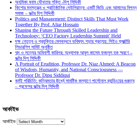
অহমিকা বনাম যৌথতার শক্তি -দিপু সিদ্দিকী
কিশোর মনস্তত্ত্ব ও প্রাতিষ্ঠানিক দেউলিয়াত্ব: একটি জিডি এবং আমাদের বিপন্ন
সমাজ – ডক্টর দিপু সিদ্দিকী
Politics and Management: Distinct Skills That Must Work
Together By Prof. Aliar Hossain
Shaping the Future Through Skilled Leadership and
Technology: ‘CEO Factory Leadership Summit’ Held
দক্ষ নেতৃত্ব ও প্রযুক্তির মেলবন্ধনে ভবিষ্যৎ গড়ার প্রত্যয়: সিইও ফ্যাক্টরি
লিডারশিপ সামিট অনুষ্ঠিত
শব্দ ও সত্যের অবিনাশী কারিগর: অধ্যাপক আবুল কাসেম ফজলুল হক স্মরণে –
ডক্টর দিপু সিদ্দিকী
A Portrait of Erudition, Professor Dr. Niaz Ahmed: A Beacon
of Wisdom, Humanity, and National Consciousness —
Professor Dr. Dipu Siddiqui
কর্মই পরিচিতি: কৃত্রিমতার ঊর্ধ্বে সামষ্টিক কল্যাণে পার্সোনাল ব্র্যান্ডিংয়ের গুরুত্ব
– প্রফেসর ডক্টর দিপু সিদ্দিকী
আর্কাইভ
আর্কাইভ