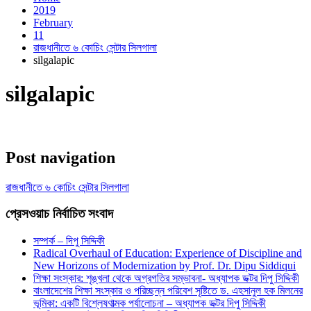
2019
February
11
রাজধানীতে ৬ কোচিং সেন্টার সিলগালা
silgalapic
silgalapic
Post navigation
রাজধানীতে ৬ কোচিং সেন্টার সিলগালা
প্রেসওয়াচ নির্বাচিত সংবাদ
সম্পর্ক – দিপু সিদ্দিকী
Radical Overhaul of Education: Experience of Discipline and
New Horizons of Modernization by Prof. Dr. Dipu Siddiqui
শিক্ষা সংস্কার: শৃঙ্খলা থেকে অগ্রগতির সম্ভাবনা- অধ্যাপক ডক্টর দিপু সিদ্দিকী
বাংলাদেশের শিক্ষা সংস্কার ও পরিচ্ছন্ন পরিবেশ সৃষ্টিতে ড. এহসানুল হক মিলনের
ভূমিকা: একটি বিশ্লেষণাত্মক পর্যালোচনা – অধ্যাপক ডক্টর দিপু সিদ্দিকী