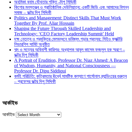
অহমিকা বনাম যৌথতার শক্তি -দিপু সিদ্দিকী
কিশোর মনস্তত্ত্ব ও প্রাতিষ্ঠানিক দেউলিয়াত্ব: একটি জিডি এবং আমাদের বিপন্ন
সমাজ – ডক্টর দিপু সিদ্দিকী
Politics and Management: Distinct Skills That Must Work
Together By Prof. Aliar Hossain
Shaping the Future Through Skilled Leadership and
Technology: ‘CEO Factory Leadership Summit’ Held
দক্ষ নেতৃত্ব ও প্রযুক্তির মেলবন্ধনে ভবিষ্যৎ গড়ার প্রত্যয়: সিইও ফ্যাক্টরি
লিডারশিপ সামিট অনুষ্ঠিত
শব্দ ও সত্যের অবিনাশী কারিগর: অধ্যাপক আবুল কাসেম ফজলুল হক স্মরণে –
ডক্টর দিপু সিদ্দিকী
A Portrait of Erudition, Professor Dr. Niaz Ahmed: A Beacon
of Wisdom, Humanity, and National Consciousness —
Professor Dr. Dipu Siddiqui
কর্মই পরিচিতি: কৃত্রিমতার ঊর্ধ্বে সামষ্টিক কল্যাণে পার্সোনাল ব্র্যান্ডিংয়ের গুরুত্ব
– প্রফেসর ডক্টর দিপু সিদ্দিকী
আর্কাইভ
আর্কাইভ