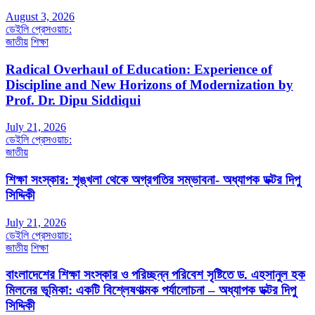
August 3, 2026
ডেইলি প্রেসওয়াচ:
জাতীয়
শিক্ষা
Radical Overhaul of Education: Experience of
Discipline and New Horizons of Modernization by
Prof. Dr. Dipu Siddiqui
July 21, 2026
ডেইলি প্রেসওয়াচ:
জাতীয়
শিক্ষা সংস্কার: শৃঙ্খলা থেকে অগ্রগতির সম্ভাবনা- অধ্যাপক ডক্টর দিপু
সিদ্দিকী
July 21, 2026
ডেইলি প্রেসওয়াচ:
জাতীয়
শিক্ষা
বাংলাদেশের শিক্ষা সংস্কার ও পরিচ্ছন্ন পরিবেশ সৃষ্টিতে ড. এহসানুল হক
মিলনের ভূমিকা: একটি বিশ্লেষণাত্মক পর্যালোচনা – অধ্যাপক ডক্টর দিপু
সিদ্দিকী