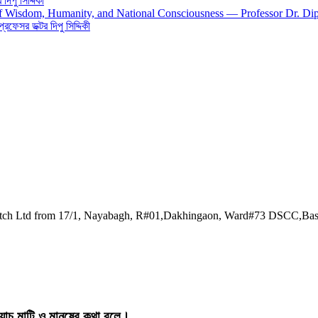
িপু সিদ্দিকী
 of Wisdom, Humanity, and National Consciousness — Professor Dr. Di
 প্রফেসর ডক্টর দিপু সিদ্দিকী
watch Ltd from 17/1, Nayabagh, R#01,Dakhingaon, Ward#73 DSCC,Ba
য়াচ মাটি ও মানুষের কথা বলে।