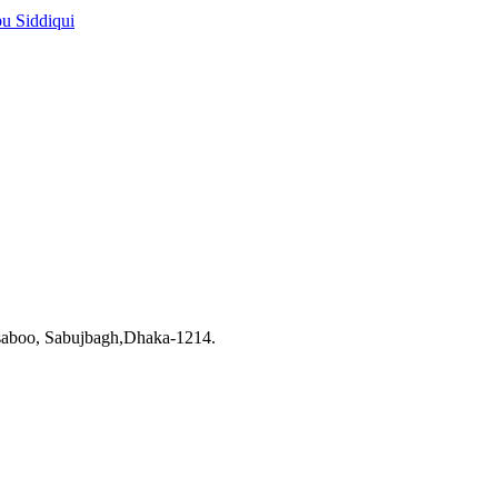
pu Siddiqui
saboo, Sabujbagh,Dhaka-1214.