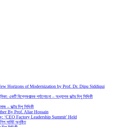
New Horizons of Modernization by Prof. Dr. Dipu Siddiqui
িকা: একটি বিশ্লেষণাত্মক পর্যালোচনা – অধ্যাপক ডক্টর দিপু সিদ্দিকী
জ – ডক্টর দিপু সিদ্দিকী
ther By Prof. Aliar Hossain
gy: ‘CEO Factory Leadership Summit’ Held
শিপ সামিট অনুষ্ঠিত