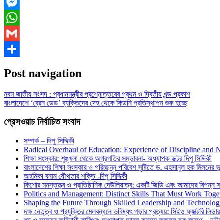
Facebook
Messenger
WhatsApp
Gmail
Share
Post navigation
নবম জাতীয় সংসদ : প্রধানমন্ত্রীর প্রশ্নোত্তরের প্রথম ও দ্বিতীয় খন্ড প্রকাশ
বাংলাদেশে ‘ব্রেন ডেড’ ব্যক্তিদের দেহ থেকে কিডনি প্রতিস্থাপন শুরু হচ্ছে
প্রেসওয়াচ নির্বাচিত সংবাদ
সম্পর্ক – দিপু সিদ্দিকী
Radical Overhaul of Education: Experience of Discipline and 
শিক্ষা সংস্কার: শৃঙ্খলা থেকে অগ্রগতির সম্ভাবনা- অধ্যাপক ডক্টর দিপু সিদ্দিকী
বাংলাদেশের শিক্ষা সংস্কার ও পরিচ্ছন্ন পরিবেশ সৃষ্টিতে ড. এহসানুল হক মিলনের ভূম
অহমিকা বনাম যৌথতার শক্তি -দিপু সিদ্দিকী
কিশোর মনস্তত্ত্ব ও প্রাতিষ্ঠানিক দেউলিয়াত্ব: একটি জিডি এবং আমাদের বিপন্ন সমা
Politics and Management: Distinct Skills That Must Work Toge
Shaping the Future Through Skilled Leadership and Technolo
দক্ষ নেতৃত্ব ও প্রযুক্তির মেলবন্ধনে ভবিষ্যৎ গড়ার প্রত্যয়: সিইও ফ্যাক্টরি লিডার