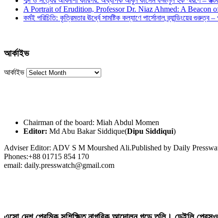
শব্দ ও সত্যের অবিনাশী কারিগর: অধ্যাপক আবুল কাসেম ফজলুল হক স্মরণে – ডক্টর দ
A Portrait of Erudition, Professor Dr. Niaz Ahmed: A Beacon
কর্মই পরিচিতি: কৃত্রিমতার ঊর্ধ্বে সামষ্টিক কল্যাণে পার্সোনাল ব্র্যান্ডিংয়ের গুরুত্ব –
আর্কাইভ
আর্কাইভ
Chairman of the board: Miah Abdul Momen
Editor:
Md Abu Bakar Siddique(
Dipu Siddiqui
)
Adviser Editor: ADV S M Mourshed Ali.Published by Daily Press
Phones:+88 01715 854 170
email: daily.presswatch@gmail.com
এসো দেশ প্রেমিক সুশিক্ষিত নাগরিক আন্দোলন গড়ে তুলি। ডেইলি প্রেসও