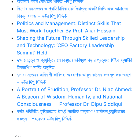
অহমিকা বনাম যৌথতার শক্তি -দিপু সিদ্দিকী
কিশোর মনস্তত্ত্ব ও প্রাতিষ্ঠানিক দেউলিয়াত্ব: একটি জিডি এবং আমাদের
বিপন্ন সমাজ – ডক্টর দিপু সিদ্দিকী
Politics and Management: Distinct Skills That
Must Work Together By Prof. Aliar Hossain
Shaping the Future Through Skilled Leadership
and Technology: ‘CEO Factory Leadership
Summit’ Held
দক্ষ নেতৃত্ব ও প্রযুক্তির মেলবন্ধনে ভবিষ্যৎ গড়ার প্রত্যয়: সিইও ফ্যাক্টরি
লিডারশিপ সামিট অনুষ্ঠিত
শব্দ ও সত্যের অবিনাশী কারিগর: অধ্যাপক আবুল কাসেম ফজলুল হক স্মরণে
– ডক্টর দিপু সিদ্দিকী
A Portrait of Erudition, Professor Dr. Niaz Ahmed:
A Beacon of Wisdom, Humanity, and National
Consciousness — Professor Dr. Dipu Siddiqui
কর্মই পরিচিতি: কৃত্রিমতার ঊর্ধ্বে সামষ্টিক কল্যাণে পার্সোনাল ব্র্যান্ডিংয়ের
গুরুত্ব – প্রফেসর ডক্টর দিপু সিদ্দিকী