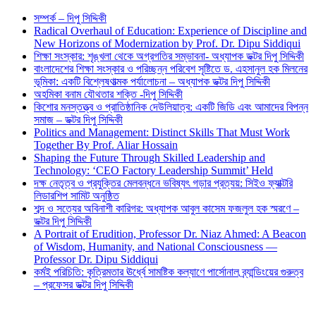
সম্পর্ক – দিপু সিদ্দিকী
Radical Overhaul of Education: Experience of Discipline and
New Horizons of Modernization by Prof. Dr. Dipu Siddiqui
শিক্ষা সংস্কার: শৃঙ্খলা থেকে অগ্রগতির সম্ভাবনা- অধ্যাপক ডক্টর দিপু সিদ্দিকী
বাংলাদেশের শিক্ষা সংস্কার ও পরিচ্ছন্ন পরিবেশ সৃষ্টিতে ড. এহসানুল হক মিলনের
ভূমিকা: একটি বিশ্লেষণাত্মক পর্যালোচনা – অধ্যাপক ডক্টর দিপু সিদ্দিকী
অহমিকা বনাম যৌথতার শক্তি -দিপু সিদ্দিকী
কিশোর মনস্তত্ত্ব ও প্রাতিষ্ঠানিক দেউলিয়াত্ব: একটি জিডি এবং আমাদের বিপন্ন
সমাজ – ডক্টর দিপু সিদ্দিকী
Politics and Management: Distinct Skills That Must Work
Together By Prof. Aliar Hossain
Shaping the Future Through Skilled Leadership and
Technology: ‘CEO Factory Leadership Summit’ Held
দক্ষ নেতৃত্ব ও প্রযুক্তির মেলবন্ধনে ভবিষ্যৎ গড়ার প্রত্যয়: সিইও ফ্যাক্টরি
লিডারশিপ সামিট অনুষ্ঠিত
শব্দ ও সত্যের অবিনাশী কারিগর: অধ্যাপক আবুল কাসেম ফজলুল হক স্মরণে –
ডক্টর দিপু সিদ্দিকী
A Portrait of Erudition, Professor Dr. Niaz Ahmed: A Beacon
of Wisdom, Humanity, and National Consciousness —
Professor Dr. Dipu Siddiqui
কর্মই পরিচিতি: কৃত্রিমতার ঊর্ধ্বে সামষ্টিক কল্যাণে পার্সোনাল ব্র্যান্ডিংয়ের গুরুত্ব
– প্রফেসর ডক্টর দিপু সিদ্দিকী