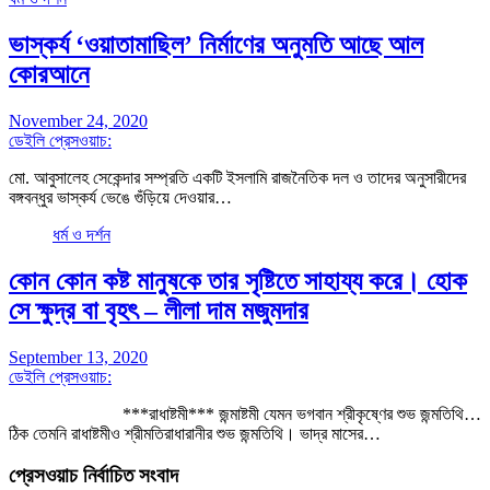
ভাস্কর্য ‘ওয়াতামাছিল’ নির্মাণের অনুমতি আছে আল
কোরআনে
November 24, 2020
ডেইলি প্রেসওয়াচ:
মো. আবুসালেহ সেকেন্দার সম্প্রতি একটি ইসলামি রাজনৈতিক দল ও তাদের অনুসারীদের
বঙ্গবন্ধুর ভাস্কর্য ভেঙে গুঁড়িয়ে দেওয়ার…
ধর্ম ও দর্শন
কোন কোন কষ্ট মানুষকে তার সৃষ্টিতে সাহায্য করে। হোক
সে ক্ষুদ্র বা বৃহৎ – লীলা দাম মজুমদার
September 13, 2020
ডেইলি প্রেসওয়াচ:
***রাধাষ্টমী*** জন্মাষ্টমী যেমন ভগবান শ্রীকৃষ্ণের শুভ জন্মতিথি…
ঠিক তেমনি রাধাষ্টমীও শ্রীমতিরাধারানীর শুভ জন্মতিথি। ভাদ্র মাসের…
প্রেসওয়াচ নির্বাচিত সংবাদ