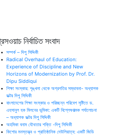
রেসওয়াচ নির্বাচিত সংবাদ
সম্পর্ক – দিপু সিদ্দিকী
Radical Overhaul of Education:
Experience of Discipline and New
Horizons of Modernization by Prof. Dr.
Dipu Siddiqui
শিক্ষা সংস্কার: শৃঙ্খলা থেকে অগ্রগতির সম্ভাবনা- অধ্যাপক
ডক্টর দিপু সিদ্দিকী
বাংলাদেশের শিক্ষা সংস্কার ও পরিচ্ছন্ন পরিবেশ সৃষ্টিতে ড.
এহসানুল হক মিলনের ভূমিকা: একটি বিশ্লেষণাত্মক পর্যালোচনা
– অধ্যাপক ডক্টর দিপু সিদ্দিকী
অহমিকা বনাম যৌথতার শক্তি -দিপু সিদ্দিকী
কিশোর মনস্তত্ত্ব ও প্রাতিষ্ঠানিক দেউলিয়াত্ব: একটি জিডি