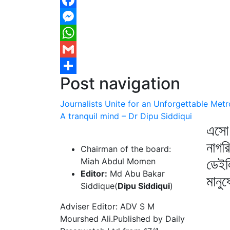
Facebook
Messenger
WhatsApp
Gmail
Post navigation
Share
Journalists Unite for an Unforgettable Metr
A tranquil mind – Dr Dipu Siddiqui
এসো 
নাগর
Chairman of the board:
ডেইল
Miah Abdul Momen
Editor:
Md Abu Bakar
মানু
Siddique(
Dipu Siddiqui
)
Adviser Editor: ADV S M
Mourshed Ali.Published by Daily