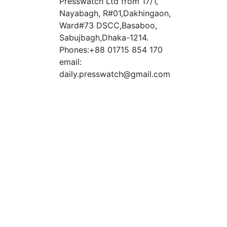
Presswatch Ltd from 17/1,
Nayabagh, R#01,Dakhingaon,
Ward#73 DSCC,Basaboo,
Sabujbagh,Dhaka-1214.
Phones:+88 01715 854 170
email:
daily.presswatch@gmail.com