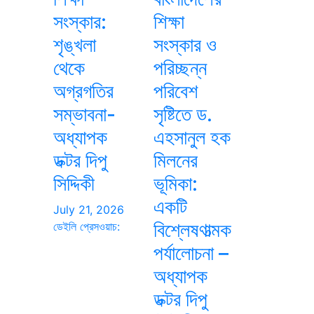
সংস্কার:
শিক্ষা
শৃঙ্খলা
সংস্কার ও
থেকে
পরিচ্ছন্ন
অগ্রগতির
পরিবেশ
সম্ভাবনা-
সৃষ্টিতে ড.
অধ্যাপক
এহসানুল হক
ডক্টর দিপু
মিলনের
সিদ্দিকী
ভূমিকা:
একটি
July 21, 2026
বিশ্লেষণাত্মক
ডেইলি প্রেসওয়াচ:
পর্যালোচনা –
অধ্যাপক
ডক্টর দিপু