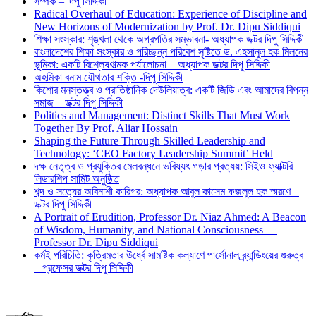
সম্পর্ক – দিপু সিদ্দিকী
Radical Overhaul of Education: Experience of Discipline and
New Horizons of Modernization by Prof. Dr. Dipu Siddiqui
শিক্ষা সংস্কার: শৃঙ্খলা থেকে অগ্রগতির সম্ভাবনা- অধ্যাপক ডক্টর দিপু সিদ্দিকী
বাংলাদেশের শিক্ষা সংস্কার ও পরিচ্ছন্ন পরিবেশ সৃষ্টিতে ড. এহসানুল হক মিলনের
ভূমিকা: একটি বিশ্লেষণাত্মক পর্যালোচনা – অধ্যাপক ডক্টর দিপু সিদ্দিকী
অহমিকা বনাম যৌথতার শক্তি -দিপু সিদ্দিকী
কিশোর মনস্তত্ত্ব ও প্রাতিষ্ঠানিক দেউলিয়াত্ব: একটি জিডি এবং আমাদের বিপন্ন
সমাজ – ডক্টর দিপু সিদ্দিকী
Politics and Management: Distinct Skills That Must Work
Together By Prof. Aliar Hossain
Shaping the Future Through Skilled Leadership and
Technology: ‘CEO Factory Leadership Summit’ Held
দক্ষ নেতৃত্ব ও প্রযুক্তির মেলবন্ধনে ভবিষ্যৎ গড়ার প্রত্যয়: সিইও ফ্যাক্টরি
লিডারশিপ সামিট অনুষ্ঠিত
শব্দ ও সত্যের অবিনাশী কারিগর: অধ্যাপক আবুল কাসেম ফজলুল হক স্মরণে –
ডক্টর দিপু সিদ্দিকী
A Portrait of Erudition, Professor Dr. Niaz Ahmed: A Beacon
of Wisdom, Humanity, and National Consciousness —
Professor Dr. Dipu Siddiqui
কর্মই পরিচিতি: কৃত্রিমতার ঊর্ধ্বে সামষ্টিক কল্যাণে পার্সোনাল ব্র্যান্ডিংয়ের গুরুত্ব
– প্রফেসর ডক্টর দিপু সিদ্দিকী