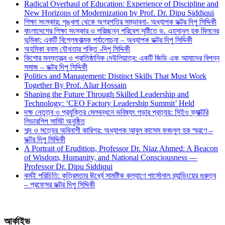
Radical Overhaul of Education: Experience of Discipline and
New Horizons of Modernization by Prof. Dr. Dipu Siddiqui
শিক্ষা সংস্কার: শৃঙ্খলা থেকে অগ্রগতির সম্ভাবনা- অধ্যাপক ডক্টর দিপু সিদ্দিকী
বাংলাদেশের শিক্ষা সংস্কার ও পরিচ্ছন্ন পরিবেশ সৃষ্টিতে ড. এহসানুল হক মিলনের
ভূমিকা: একটি বিশ্লেষণাত্মক পর্যালোচনা – অধ্যাপক ডক্টর দিপু সিদ্দিকী
অহমিকা বনাম যৌথতার শক্তি -দিপু সিদ্দিকী
কিশোর মনস্তত্ত্ব ও প্রাতিষ্ঠানিক দেউলিয়াত্ব: একটি জিডি এবং আমাদের বিপন্ন
সমাজ – ডক্টর দিপু সিদ্দিকী
Politics and Management: Distinct Skills That Must Work
Together By Prof. Aliar Hossain
Shaping the Future Through Skilled Leadership and
Technology: ‘CEO Factory Leadership Summit’ Held
দক্ষ নেতৃত্ব ও প্রযুক্তির মেলবন্ধনে ভবিষ্যৎ গড়ার প্রত্যয়: সিইও ফ্যাক্টরি
লিডারশিপ সামিট অনুষ্ঠিত
শব্দ ও সত্যের অবিনাশী কারিগর: অধ্যাপক আবুল কাসেম ফজলুল হক স্মরণে –
ডক্টর দিপু সিদ্দিকী
A Portrait of Erudition, Professor Dr. Niaz Ahmed: A Beacon
of Wisdom, Humanity, and National Consciousness —
Professor Dr. Dipu Siddiqui
কর্মই পরিচিতি: কৃত্রিমতার ঊর্ধ্বে সামষ্টিক কল্যাণে পার্সোনাল ব্র্যান্ডিংয়ের গুরুত্ব
– প্রফেসর ডক্টর দিপু সিদ্দিকী
আর্কাইভ